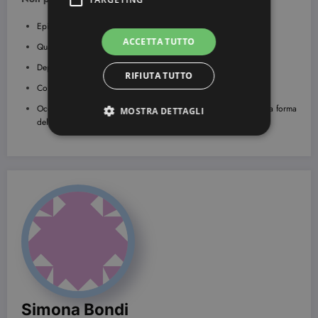
Epilatore elettrico: ecco come sceglierlo!
ACCETTA TUTTO
Quali sono le maggiori intolleranze alimentari?
Depilazione fai da te
RIFIUTA TUTTO
Come vestirsi per un matrimonio a Settembre
Occhiali da sole uomo: come scegliere la montatura in base alla forma
MOSTRA DETTAGLI
del viso
Strettamente necessari
Targeting
I cookie strettamente necessari consentono le
funzionalità principali del sito web come
l'accesso dell'utente e la gestione dell'account. Il
sito web non può essere utilizzato correttamente
senza i cookie strettamente necessari.
Nome
Provider / Dominio
Scadenza
CookieScriptConsent
3 mesi
CookieScript
beauty.dimmicosacerchi.it
Simona Bondi