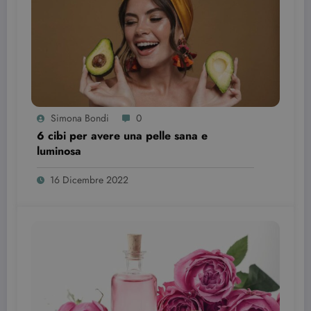
Provider /
Nome
Scadenza
Descrizione
Dominio
VISITOR_INFO1_LIVE
6 mesi
Questo
Google LLC
cookie è
.youtube.com
impostato d
Youtube per
tenere tracci
delle
preferenze
dell'utente
Simona Bondi
0
per i video di
Youtube
6 cibi per avere una pelle sana e
incorporati
luminosa
nei siti; può
anche
determinare
16 Dicembre 2022
se il visitator
del sito web
sta
utilizzando l
nuova o la
vecchia
versione
dell'interfacc
di Youtube.
YSC
Sessione
Questo
Google LLC
cookie è
.youtube.com
impostato d
YouTube per