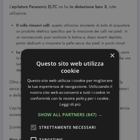
L’
epilatore Panasonic EL7C
ne ha
in dotazione ben 3
, tutte
utilissime:
Il rullo rimuovi calli
: questo utilissimo strumento di evita di acquistare
un prodotto elettrico specifico per la rimozione dei calli nei piedi. In
un nanosecondo puoi sostituire la testina e, dopo esserti depilata,
potrai dedicarti a rimuovere la pelle secca dai piedi in pochi minuti
La testina “rasoio”
: per le zone delicate, come le ascelle, puoi usare
×
la testina a rasoio che non strappa i peli ma li taglia come farebbe una
Questo sito web utilizza
lametta. Questo è molto utile anche per la zona bikini e per una
cookie
depilazione velocissima.
Questo sito web utilizza i cookie per migliorare
Oltre alle testine, sono poi disponibili diversi accessori come la
la tua esperienza di navigazione. Utilizzando il
sacca per tenere tutto in ordine, il pennello per pulire gli accessori
nostro sito web acconsenti a tutti i cookie in
e delle testine massaggianti.
conformità con la nostra policy per i cookie.
Leggi di più
L’epilatore Panasonic è disponibile in diverse versioni, con o senza
SHOW ALL PARTNERS
(847) →
accessori, in vendita a questi prezzi:
[content-egg module=Amazon]
STRETTAMENTE NECESSARI
Non perdere anche questi consigli:
TARGETING