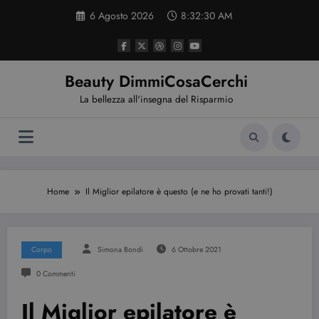
Vai
6 Agosto 2026
8:32:31 AM
al
contenuto
Beauty DimmiCosaCerchi
La bellezza all'insegna del Risparmio
Home
Il Miglior epilatore è questo (e ne ho provati tanti!)
Corpo
Simona Bondi
6 Ottobre 2021
0 Commenti
Il Miglior epilatore è