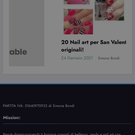
20 Nail art per San Valentino davvero
originali!
24 Gennaio 2021
Simona Bondi
PARTITA IVA: 01640970933 di Simona Bondi
Mission:
Beauty.dimmicosacerchi ti fornisce consigli di bellezza, moda e nail art con