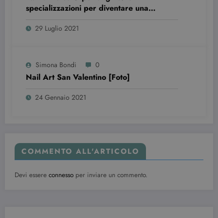
dell'utente
specializzazioni per diventare una
per i video di
professionista
Youtube
incorporati
29 Luglio 2021
nei siti; può
anche
determinare
se il visitator
del sito web
Simona Bondi
0
sta
utilizzando l
Nail Art San Valentino [Foto]
nuova o la
vecchia
versione
24 Gennaio 2021
dell'interfacc
di Youtube.
YSC
Sessione
Questo
Google LLC
cookie è
.youtube.com
impostato d
YouTube per
tenere tracci
COMMENTO ALL'ARTICOLO
delle
visualizzazio
dei video
Devi essere
connesso
per inviare un commento.
incorporati.