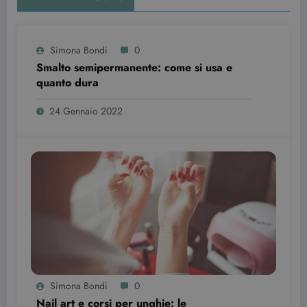
wordpress_test_cookie
Sessione
Automattic Inc.
Simona Bondi
0
beauty.dimmicosacerchi.it
Smalto semipermanente: come si usa e
quanto dura
24 Gennaio 2022
Provider /
Nome
Scadenza
Descrizione
Dominio
VISITOR_INFO1_LIVE
6 mesi
Questo
Google LLC
cookie è
.youtube.com
impostato d
Youtube per
Simona Bondi
0
tenere tracci
delle
Nail art e corsi per unghie: le
preferenze