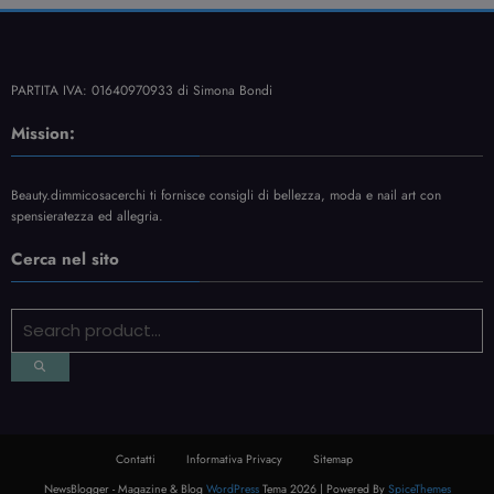
PARTITA IVA: 01640970933 di Simona Bondi
Mission:
Beauty.dimmicosacerchi ti fornisce consigli di bellezza, moda e nail art con
spensieratezza ed allegria.
Cerca nel sito
Contatti
Informativa Privacy
Sitemap
NewsBlogger - Magazine & Blog
WordPress
Tema 2026 | Powered By
SpiceThemes