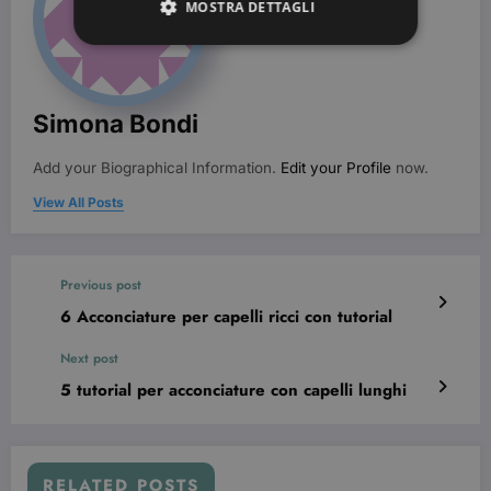
MOSTRA DETTAGLI
Strettamente necessari
Targeting
Simona Bondi
I cookie strettamente necessari consentono le
funzionalità principali del sito web come
l'accesso dell'utente e la gestione dell'account. Il
Add your Biographical Information.
Edit your Profile
now.
sito web non può essere utilizzato correttamente
senza i cookie strettamente necessari.
View All Posts
Nome
Provider / Dominio
Scadenza
CookieScriptConsent
3 mesi
CookieScript
beauty.dimmicosacerchi.it
Previous post
6 Acconciature per capelli ricci con tutorial
Next post
5 tutorial per acconciature con capelli lunghi
RELATED POSTS