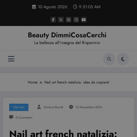
Vai
10 Agosto 2026
9:31:04 AM
al
contenuto
Beauty DimmiCosaCerchi
La bellezza all'insegna del Risparmio
Home
Nail art french natalizia: idea da copiare!
Nail Art
Simona Bondi
15 Novembre 2016
0 Commenti
Nail art french natalizia: