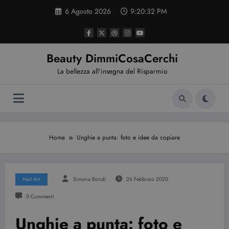
Vai
6 Agosto 2026
9:20:33 PM
al
contenuto
Beauty DimmiCosaCerchi
La bellezza all'insegna del Risparmio
Home
Unghie a punta: foto e idee da copiare
Nail Art
Simona Bondi
26 Febbraio 2020
0 Commenti
Unghie a punta: foto e