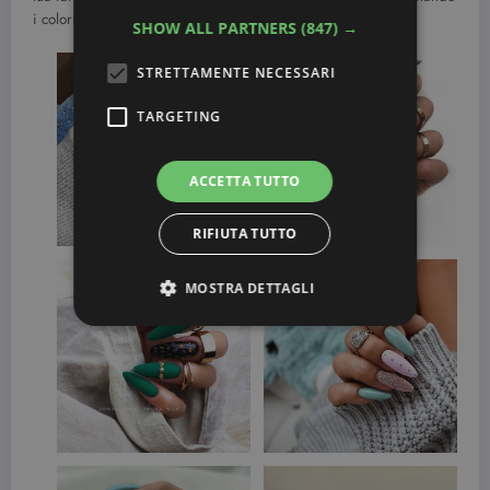
i colori degli smalti.
SHOW ALL PARTNERS
(847) →
STRETTAMENTE NECESSARI
TARGETING
ACCETTA TUTTO
RIFIUTA TUTTO
MOSTRA DETTAGLI
Strettamente necessari
Targeting
I cookie strettamente necessari consentono le
funzionalità principali del sito web come
l'accesso dell'utente e la gestione dell'account. Il
sito web non può essere utilizzato correttamente
senza i cookie strettamente necessari.