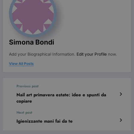
versione
dell'interfacc
di Youtube.
YSC
Sessione
Questo
Google LLC
cookie è
.youtube.com
impostato d
YouTube per
tenere tracci
delle
Simona Bondi
visualizzazio
dei video
incorporati.
Add your Biographical Information.
Edit your Profile
now.
View All Posts
Previous post
Nail art primavera estate: idee e spunti da
copiare
Next post
Igienizzante mani fai da te