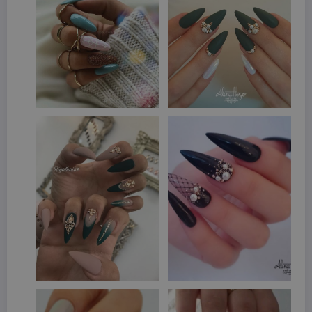
Nome
Provider / Dominio
Scadenza
CookieScriptConsent
3 mesi
CookieScript
beauty.dimmicosacerchi.it
wordpress_test_cookie
Sessione
Automattic Inc.
beauty.dimmicosacerchi.it