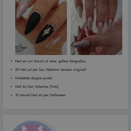
Provider /
Nome
Scadenza
Descrizione
Dominio
VISITOR_INFO1_LIVE
6 mesi
Questo
Google LLC
cookie è
.youtube.com
impostato d
Nail art con fiocchi di neve: gallery fotografica
Youtube per
tenere tracci
20 Nail art per San Valentino davvero originali!
delle
preferenze
Maledette doppie punte!
dell'utente
per i video di
Youtube
Nail Art San Valentino [Foto]
incorporati
nei siti; può
10 tutorial Nail art per Halloween
anche
determinare
se il visitator
del sito web
sta
utilizzando l
nuova o la
vecchia