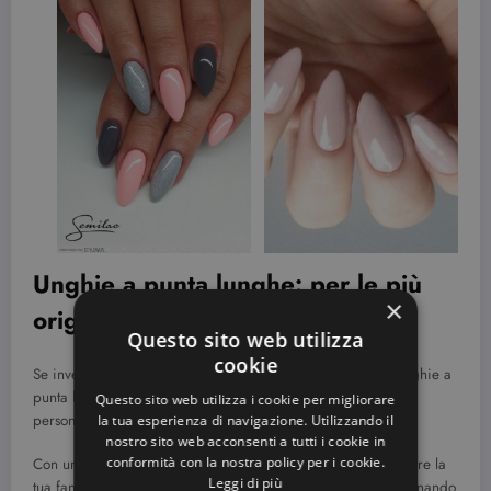
Unghie a punta lunghe: per le più
×
originali!
Questo sito web utilizza
cookie
Se invece ami osare, nella vita e nella manicure, allora le unghie a
punta lunghe sono la soluzione che più si addice alla tua
Questo sito web utilizza i cookie per migliorare
personalità.
la tua esperienza di navigazione. Utilizzando il
nostro sito web acconsenti a tutti i cookie in
conformità con la nostra policy per i cookie.
Con una lunghezza così ampia, avrai la possibilità di sbizzarre la
Leggi di più
tua fantasia realizzando decorazioni di ogni tipo, anche alternando