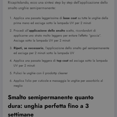
Ricapitolando, ecco una sintesi step by step dell’applicazione dello
CookieScriptConsent
3 mesi
CookieScript
smalto unghie semipermanente:
beauty.dimmicosacerchi.it
Applica una passata leggerissima di
base coat
su tutte le unghie della
prima mano ed asciuga sotto la lampada UV per 2 minuti
Procedi all’
applicazione dello smalto
scelto, ricordandoti di
applicarne uno strato molto leggero per evitare l’effetto “goccia”.
Asciuga sotto la lampada UV per 2 minuti
Ripeti, se necessario
, l’applicazione dello smalto gel semipermanente
ed asciuga per 2 minuti sotto la lampada UV
Applica una passata leggera di
top coat
ed asciuga sotto la lampada
UV per 2 minuti
Pulisci le unghie con il prodottp cleaner
wordpress_test_cookie
Sessione
Automattic Inc.
Applica l’olio per cuticole e massaggia le unghie per assorbirlo al
beauty.dimmicosacerchi.it
meglio
Smalto semipermanente quanto
dura: unghia perfetta fino a 3
settimane