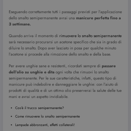
Eseguendo correttamente tutti i passaggi previsti per l’applicazione
dello smalto semipermanente avrai una
manicure perfetta fino a
3 settimane.
Provider /
Nome
Scadenza
Descrizione
Dominio
Quando arriva il momento di
rimuovere lo smalto semipermanente
sarà necessario procurarsi un acetone specifico che sia in grado di
VISITOR_INFO1_LIVE
6 mesi
Questo
Google LLC
cookie è
.youtube.com
diluire lo smalto. Dopo aver lasciato in posa per qualche minuto
impostato d
l’acetone si procede alla rimozione dello smalto e della base.
Youtube per
tenere tracci
delle
Per avere unghie sane e resistenti, ricordati sempre di
passare
preferenze
dell'utente
dell’olio su unghie e dita
ogni volta che rimuovi lo smalto
per i video di
semipermanente. Per le sue caratteristiche, infatti, questo tipo di
Youtube
incorporati
manicure può indebolire e danneggiare le unghie: con l’aiuto di
nei siti; può
prodotti di qualità e di un ottimo olio preserverai la salute delle tue
anche
determinare
mani e avrai un aspetto invidiabile.
se il visitator
del sito web
Cos’è il trucco semipermanente?
sta
utilizzando l
Come rimuovere lo smalto semipermanente
nuova o la
vecchia
versione
Lampade abbronzanti, effetti collaterali!
dell'interfacc