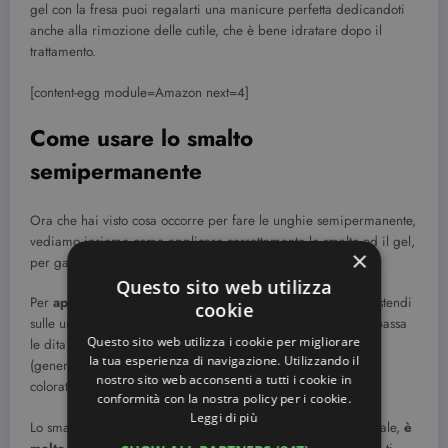
gel con la fresa puoi regalarti una manicure perfetta dedicandoti
anche alla rimozione delle cutile, che è bene idratare dopo il
trattamento.
[content-egg module=Amazon next=4]
Come usare lo smalto
semipermanente
Ora che hai visto cosa occorre per fare le unghie semipermanente,
vediamo insieme come applicare correttamente lo smalto ed il gel,
×
per garantirne una lunga durata.
Questo sito web utilizza
Per
applicare correttamente lo smalto semipermanente
stendi
cookie
sulle unghie una passata della base trasparente (base coat), passa
Questo sito web utilizza i cookie per migliorare
le dita sotto la lampada UV per il tempo indicato sullo smalto
la tua esperienza di navigazione. Utilizzando il
(generalmente 2 minuti), quindi stendi una passata di smalto
nostro sito web acconsenti a tutti i cookie in
colorato.
conformità con la nostra policy per i cookie.
Leggi di più
Lo smalto semipermanente, diversamente da quello tradizionale,
è