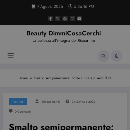
Vai
7 Agosto 2026
5:36:16 PM
al
contenuto
Beauty DimmiCosaCerchi
La bellezza all'insegna del Risparmio
Home
Smalto semipermanente: come si usa e quanto dura
Nail Art
Simona Bondi
24 Gennaio 2022
0 Commenti
Smalto semipermanente: