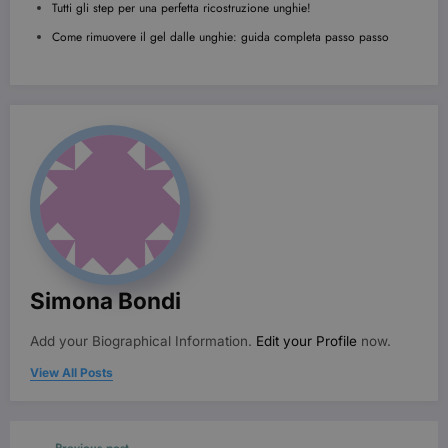
di Youtube.
Tutti gli step per una perfetta ricostruzione unghie!
YSC
Sessione
Questo
Google LLC
Come rimuovere il gel dalle unghie: guida completa passo passo
cookie è
.youtube.com
impostato d
YouTube per
tenere tracci
delle
visualizzazio
dei video
incorporati.
Simona Bondi
Add your Biographical Information.
Edit your Profile
now.
View All Posts