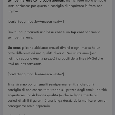
semipermanente con prodotti appositi
, ma richiede molto tempo e
tanta pazienza: per questo ti consiglio di acquistare la fresa per
unghie.
[content-egg module=Amazon next=4]
Dovrai poi procurarti una
base coat e un top coat
per smalto
semipermanente.
Un consiglio
: ne abbiamo provati diversi e ogni marca ha un
costo differente ed una qualità diversa. Noi utilizziamo (per
l’ottimo rapporto qualità prezzo) i prodotti della linea MyGel che
trovi nel box sottostante:
[content-egg module=Amazon next=2]
Ti serviranno poi gli
smalti semipermanenti
: anche qui ti
consiglio di non concentrarti troppo sul prezzo degli smalti, perchè
acquistarne uno
di buona qualità
(anche se leggermente più
costosi di altri) ti garantirà una lunga durata della manicure, con un
conseguente reale risparmio.