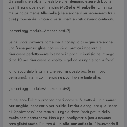
Gli smalti che abbiamo testato e che riteniamo essere di buona
qualità sono quelli del marchio
MyGel e Allenbelle
. Entrambi,
ma principalmente Allenbelle (che è anche il più economico fra i
due) propone dei kit con diversi smalti a costi davvero contenuti.
[content-egg module=Amazon next=7]
Se hai poca pazienza come me, ti consiglio di acquistare anche
una
fresa per unghie
: con un pò di pratica imparerai a
rimuovere perfettamente lo smalto in pochi minuti (io ne impego
circa 10 per rimuovere lo smalto in gel dalle unghie con la fresa).
Io ho acquistato la prima che vedi in questo box (e mi trovo
benissimo), ma in commercio ne puoi trovare tante altre:
[content-egg module=Amazon next=3]
Infine, ecco l’ultimo prodotto che ti occorre. Si tratta di un
cleaner
per unghie
, necessario per pulirle, lucidarle e togliere quel senso
di “appiccicoso” che resta sull’unghia dopo l’asciugatura dello
smalto semipermanente. Non è poi obbligatorio (ma altamente
consigliato) anche l’utilizzo di un
olio per cuticole
. Rimuovendo il