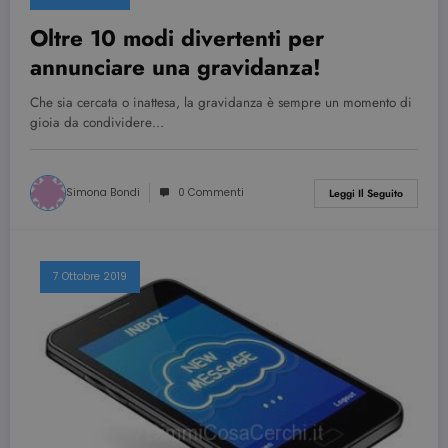
Oltre 10 modi divertenti per
annunciare una gravidanza!
Che sia cercata o inattesa, la gravidanza è sempre un momento di
gioia da condividere…
Provider /
Nome
Scadenza
Descrizione
Dominio
Simona Bondi
0 Commenti
Leggi Il Seguito
VISITOR_INFO1_LIVE
6 mesi
Questo
Google LLC
cookie è
.youtube.com
impostato d
Youtube per
tenere tracci
7 Ottobre 2019
delle
preferenze
dell'utente
per i video di
Youtube
incorporati
nei siti; può
anche
determinare
se il visitator
del sito web
sta