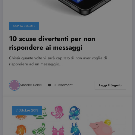
utilizzando l
nuova o la
vecchia
versione
dell'interfacc
di Youtube.
COPPIA E SALUTE
YSC
Sessione
Questo
Google LLC
cookie è
.youtube.com
10 scuse divertenti per non
impostato d
YouTube per
rispondere ai messaggi
tenere tracci
delle
visualizzazio
Chissà quante volte vi sarà capitato di non aver voglia di
dei video
rispondere ad un messaggio…
incorporati.
Simona Bondi
0 Commenti
Leggi Il Seguito
7 Ottobre 2019