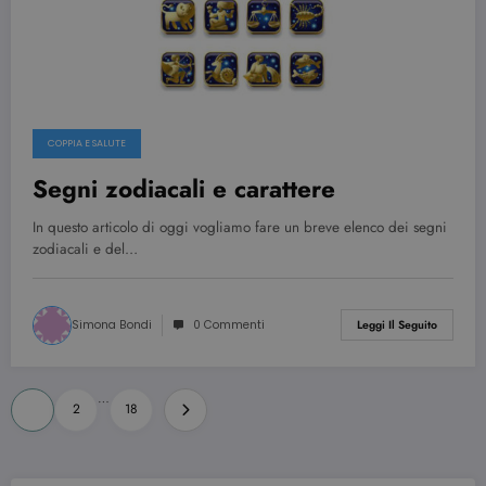
COPPIA E SALUTE
Segni zodiacali e carattere
In questo articolo di oggi vogliamo fare un breve elenco dei segni
zodiacali e del…
Simona Bondi
0 Commenti
Leggi Il Seguito
Paginazione
…
1
2
18
degli
articoli