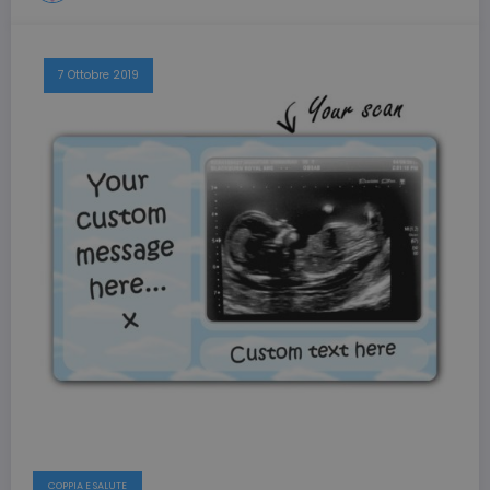
l'accesso dell'utente e la gestione dell'account. Il
sito web non può essere utilizzato correttamente
senza i cookie strettamente necessari.
Nome
Provider / Dominio
Scadenza
7 Ottobre 2019
CookieScriptConsent
3 mesi
CookieScript
beauty.dimmicosacerchi.it
wordpress_test_cookie
Sessione
Automattic Inc.
beauty.dimmicosacerchi.it
COPPIA E SALUTE