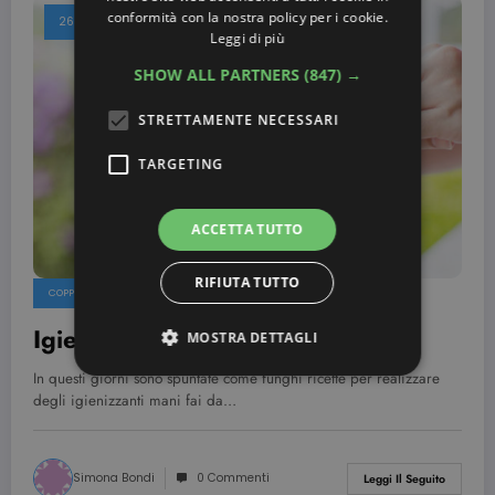
conformità con la nostra policy per i cookie.
26 Febbraio 2020
Leggi di più
SHOW ALL PARTNERS
(847) →
STRETTAMENTE NECESSARI
TARGETING
ACCETTA TUTTO
RIFIUTA TUTTO
COPPIA E SALUTE
Igienizzante mani fai da te
MOSTRA DETTAGLI
In questi giorni sono spuntate come funghi ricette per realizzare
degli igienizzanti mani fai da…
Strettamente necessari
Targeting
I cookie strettamente necessari consentono le
Simona Bondi
0 Commenti
funzionalità principali del sito web come
Leggi Il Seguito