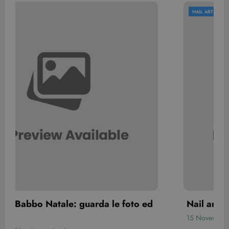
NAIL ART
o ed
Nail art french natalizia: idea da copiare!
15 Novembre 2016
Simona Bondi