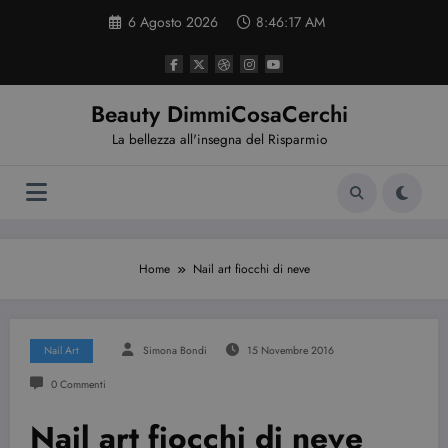
Vai
6 Agosto 2026
8:46:17 AM
al
contenuto
Beauty DimmiCosaCerchi
La bellezza all'insegna del Risparmio
Home
Nail art fiocchi di neve
Nail Art
Simona Bondi
15 Novembre 2016
0 Commenti
Nail art fiocchi di neve