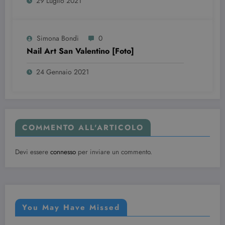
29 Luglio 2021
Youtube
incorporati
nei siti; può
anche
determinare
se il visitator
Simona Bondi
0
del sito web
Nail Art San Valentino [Foto]
sta
utilizzando l
nuova o la
24 Gennaio 2021
vecchia
versione
dell'interfacc
di Youtube.
YSC
Sessione
Questo
Google LLC
cookie è
.youtube.com
impostato d
COMMENTO ALL'ARTICOLO
YouTube per
tenere tracci
delle
visualizzazio
Devi essere
connesso
per inviare un commento.
dei video
incorporati.
You May Have Missed