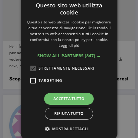
Questo sito web utilizza
cookie
Questo sito web utilizza i cookie per migliorare
la tua esperienza di navigazione. Utilizzando il
nostro sito web acconsenti a tutti i cookie in
conformità con la nostra policy per i cookie.
Leggi di più
Per i fiocchi in blu, invece, è necessario ricorrere ad un
pennellino a punta molto sottile
e al
colore acrilico
. Per
SHOW ALL PARTNERS
(847) →
vedere un tutorial su come procedere per disegnare il fiocco di
neve,
segui questo link.
STRETTAMENTE NECESSARI
Scopri le altre foto di Nail art di Natale da Pinterest
TARGETING
ACCETTA TUTTO
RIFIUTA TUTTO
MOSTRA DETTAGLI