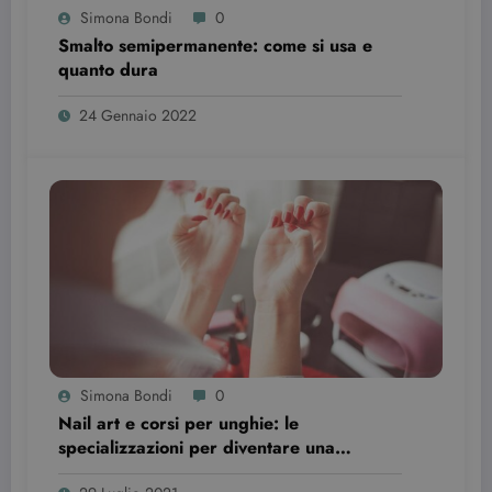
Simona Bondi
0
wordpress_test_cookie
Sessione
Automattic Inc.
Smalto semipermanente: come si usa e
beauty.dimmicosacerchi.it
quanto dura
24 Gennaio 2022
Provider /
Nome
Scadenza
Descrizione
Dominio
VISITOR_INFO1_LIVE
6 mesi
Questo
Google LLC
cookie è
.youtube.com
impostato d
Simona Bondi
0
Youtube per
tenere tracci
Nail art e corsi per unghie: le
delle
specializzazioni per diventare una
preferenze
dell'utente
professionista
per i video di