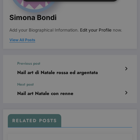
Strettamente necessari
Targeting
Simona Bondi
I cookie strettamente necessari consentono le
Add your Biographical Information.
Edit your Profile
now.
funzionalità principali del sito web come
l'accesso dell'utente e la gestione dell'account. Il
View All Posts
sito web non può essere utilizzato correttamente
senza i cookie strettamente necessari.
Nome
Provider / Dominio
Scadenza
Previous post
CookieScriptConsent
3 mesi
CookieScript
beauty.dimmicosacerchi.it
Nail art di Natale rossa ed argentata
Next post
Nail art Natale con renne
RELATED POSTS