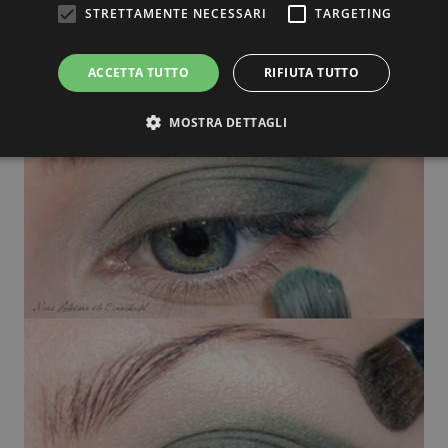
STRETTAMENTE NECESSARI
TARGETING
ACCETTA TUTTO
RIFIUTA TUTTO
MOSTRA DETTAGLI
Strettamente necessari
Targeting
ri consentono le funzionalità principali del sito web come l'accesso dell'utente e la gest
to correttamente senza i cookie strettamente necessari.
Provider / Dominio
Scadenza
Descrizione
3 mesi
Questo cookie viene utilizzato dal servizio C
CookieScript
ricordare le preferenze di consenso sui cookie 
beauty.dimmicosacerchi.it
che il banner dei cookie di Cookie-Script.com
Sessione
Utilizzato su siti realizzati con Wordpress. Ver
Automattic Inc.
meno i cookie abilitati
beauty.dimmicosacerchi.it