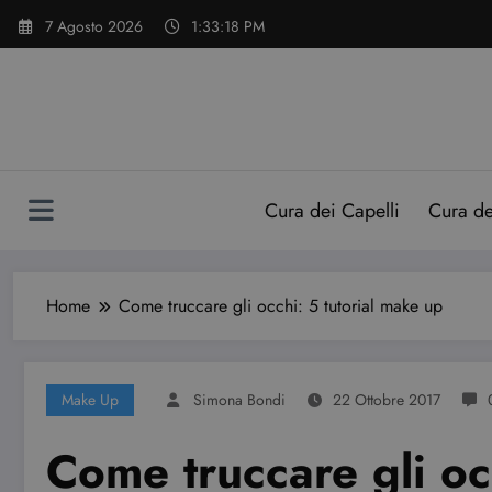
Vai
7 Agosto 2026
1:33:19 PM
al
contenuto
Cura dei Capelli
Cura d
Home
Come truccare gli occhi: 5 tutorial make up
Make Up
Simona Bondi
22 Ottobre 2017
Come truccare gli oc