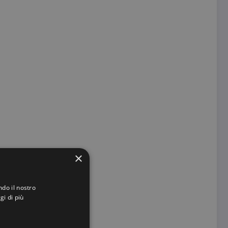
×
ndo il nostro
gi di più