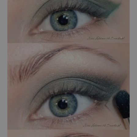
vider /
Scadenza
Descrizione
minio
6 mesi
Questo cookie è impostato da Youtube per tenere traccia del
ogle LLC
per i video di Youtube incorporati nei siti; può anche determi
outube.com
sito web sta utilizzando la nuova o la vecchia versione dell'i
Sessione
Questo cookie è impostato da YouTube per tenere traccia dell
ogle LLC
video incorporati.
outube.com