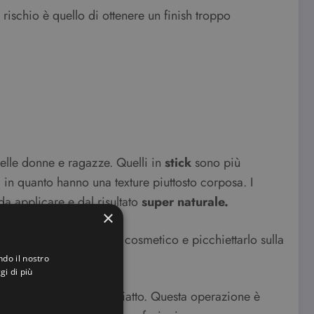
 rischio è quello di ottenere un finish troppo
elle donne e ragazze. Quelli in
stick
sono più
 in quanto hanno una texture piuttosto corposa. I
da applicare e dal risultato
super naturale.
×
na piccola quantità di cosmetico e picchiettarlo sulla
ndo il nostro
gi di più
ita oppure un pennello piatto. Questa operazione è