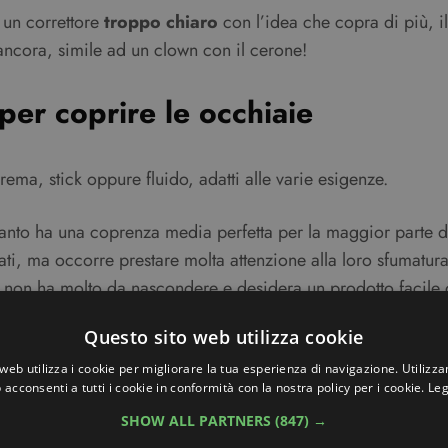
 un correttore
troppo chiaro
con l’idea che copra di più, il
 ancora, simile ad un clown con il cerone!
per coprire le occhiaie
rema, stick oppure fluido, adatti alle varie esigenze.
anto ha una coprenza media perfetta per la maggior parte d
ati, ma occorre prestare molta attenzione alla loro sfumatura
hi non ha molto da nascondere e desidera un prodotto facile 
Questo sito web utilizza cookie
ore
sul viso? Come prima cosa dovrai prendere con le dita u
 mai uscire fuori dal contorno dell’occhio.
web utilizza i cookie per migliorare la tua esperienza di navigazione. Utilizza
 acconsenti a tutti i cookie in conformità con la nostra policy per i cookie.
Leg
 anche sulla palpebra superiore e sfumarlo utilizzando le d
SHOW ALL PARTNERS
(847) →