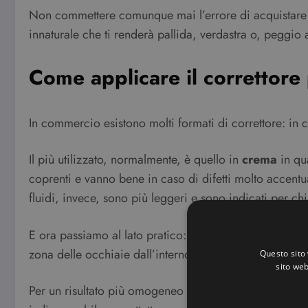
Non commettere comunque mai l’errore di acquistare
innaturale che ti renderà pallida, verdastra o, peggio
Come applicare il correttore 
In commercio esistono molti formati di correttore: in c
Il più utilizzato, normalmente, è quello in
crema
in qu
coprenti e vanno bene in caso di difetti molto accentu
fluidi, invece, sono più leggeri e sono indicati per c
E ora passiamo al lato pratico: come
si usa il
corrett
zona delle occhiaie dall’interno verso l’esterno, senza
Questo sito 
sito web
Per un risultato più omogeneo è consigliabile metterlo