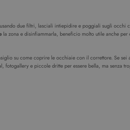
vider /
Scadenza
Descrizione
minio
6 mesi
Questo cookie è impostato da Youtube per tenere traccia del
ogle LLC
per i video di Youtube incorporati nei siti; può anche determi
outube.com
sito web sta utilizzando la nuova o la vecchia versione dell'i
ando due filtri, lasciali intiepidire e poggiali sugli occhi
Sessione
Questo cookie è impostato da YouTube per tenere traccia dell
e
la zona e disinfiammarla, beneficio molto utile anche per 
ogle LLC
video incorporati.
outube.com
lio su come coprire le occhiaie con il correttore. Se sei al
rial, fotogallery e piccole dritte per essere bella, ma senza t