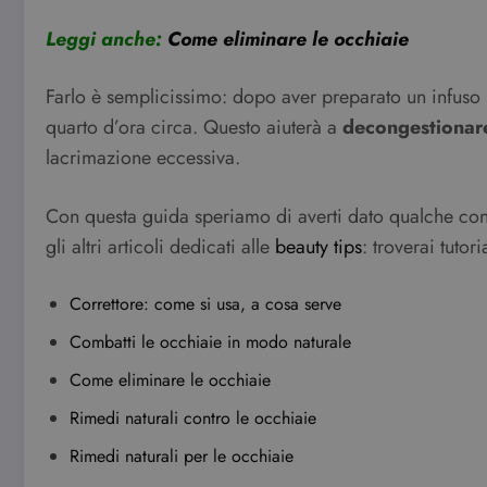
Pro
Nome
Do
Leggi anche:
Come eliminare le occhiaie
VISITOR_INFO1_LIVE
Go
.y
Farlo è semplicissimo: dopo aver preparato un infuso us
YSC
quarto d’ora circa. Questo aiuterà a
decongestionar
Go
.y
lacrimazione eccessiva.
Con questa guida speriamo di averti dato qualche consig
gli altri articoli dedicati alle
beauty tips
: troverai tuto
Correttore: come si usa, a cosa serve
Combatti le occhiaie in modo naturale
Come eliminare le occhiaie
Rimedi naturali contro le occhiaie
Rimedi naturali per le occhiaie