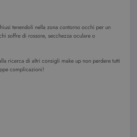
le preferenze dell'utente
nare se il visitatore del
nterfaccia di Youtube.
 chiusi tenendoli nella zona contorno occhi per un
e visualizzazioni dei
chi soffre di rossore, secchezza oculare o
la ricerca di altri consigli make up non perdere tutti
roppe complicazioni!