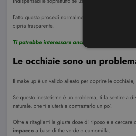
indispensabile soprattutto se usi correttori colorati pe
Fatto questo procedi normalmente con il tuo
make up 
cipria trasparente.
Ti potrebbe interessare anche:
Trucchi per rinfo
Le occhiaie sono un problem
I cookie strettamente necessa
web non può essere utilizza
Il make up è un valido alleato per coprire le occhiaie
Nome
CookieScriptConsent
Se questo inestetismo è un problema, ti fa sentire a d
naturale, che ti aiuterà a contrastarlo un po’.
wordpress_test_cookie
Oltre a ritagliarti la giusta dose di riposo e a cercare
impacco
a base di the verde o camomilla.