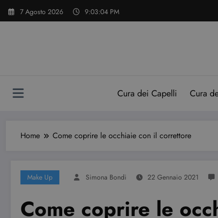
Vai
7 Agosto 2026
9:03:05 PM
al
contenuto
Cura dei Capelli
Cura d
Home
Come coprire le occhiaie con il correttore
Make Up
Simona Bondi
22 Gennaio 2021
Come coprire le occh