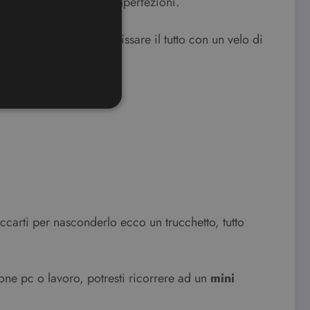
correggere al meglio le imperfezioni.
amente, ricordandoti di fissare il tutto con un velo di
ione dell'account. Il sito
ookie-Script.com per
ccarti per nasconderlo ecco un trucchetto, tutto
dei visitatori. È necessario
 funzioni correttamente.
ifica se il browser ha o
ione pc o lavoro, potresti ricorrere ad un
mini