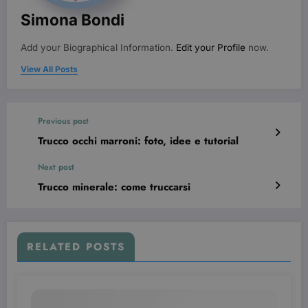
Simona Bondi
Add your Biographical Information.
Edit your Profile
now.
View All Posts
Previous post
wordpress_test_cookie
Sessione
Automattic Inc.
Trucco occhi marroni: foto, idee e tutorial
beauty.dimmicosacerchi.it
Next post
Trucco minerale: come truccarsi
RELATED POSTS
Provider /