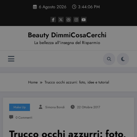
Vai
6 Agosto 2026
3:44:07 PM
al
contenuto
Beauty DimmiCosaCerchi
La bellezza all'insegna del Risparmio
Home
Trucco occhi azzurri: foto, idee e tutorial
Make Up
Simona Bondi
22 Ottobre 2017
0 Commenti
Trucco occhi azzurri: foto,