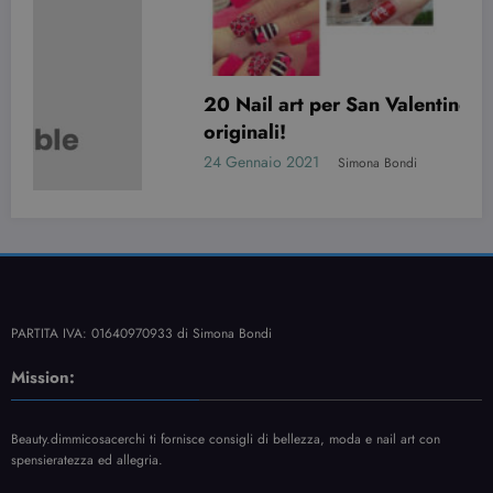
20 Nail art per San Valentino davvero
originali!
24 Gennaio 2021
Simona Bondi
PARTITA IVA: 01640970933 di Simona Bondi
Mission:
Beauty.dimmicosacerchi ti fornisce consigli di bellezza, moda e nail art con
spensieratezza ed allegria.