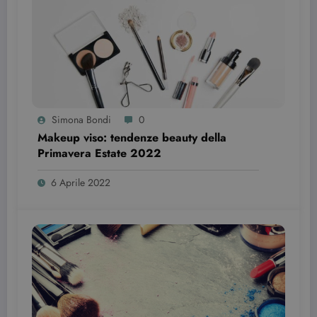
Nome
Scadenza
Descrizione
Dominio
VISITOR_INFO1_LIVE
6 mesi
Questo
Google LLC
cookie è
.youtube.com
impostato d
Youtube per
tenere tracci
delle
preferenze
dell'utente
per i video di
Youtube
Simona Bondi
0
incorporati
Makeup viso: tendenze beauty della
nei siti; può
anche
Primavera Estate 2022￼￼
determinare
se il visitator
del sito web
6 Aprile 2022
sta
utilizzando l
nuova o la
vecchia
versione
dell'interfacc
di Youtube.
YSC
Sessione
Questo
Google LLC
cookie è
.youtube.com
impostato d
YouTube per
tenere tracci
delle