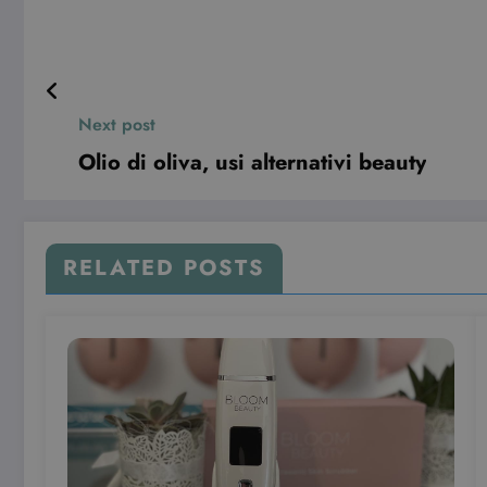
Pro
Nome
Do
VISITOR_INFO1_LIVE
Go
.y
Next post
YSC
Go
.y
Olio di oliva, usi alternativi beauty
RELATED POSTS