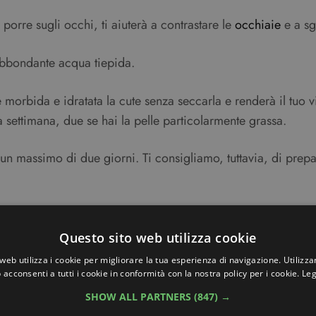
 porre sugli occhi, ti aiuterà a contrastare le
occhiaie
e a sg
abbondante acqua tiepida.
re morbida e idratata la cute senza seccarla e renderà il tuo
a settimana, due se hai la pelle particolarmente grassa.
un massimo di due giorni. Ti consigliamo, tuttavia, di prep
a pelle del viso, leggi anche il nostro articolo dedicato ai ri
issima senza troppi sacrifici!
Questo sito web utilizza cookie
web utilizza i cookie per migliorare la tua esperienza di navigazione. Utilizza
 acconsenti a tutti i cookie in conformità con la nostra policy per i cookie.
Leg
SHOW ALL PARTNERS
(847) →