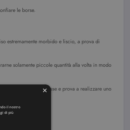
onfiare le borse.
 viso estremamente morbido e liscio, a prova di
ararne solamente piccole quantità alla volta in modo
medi naturali per pelli grasse e prova a realizzare uno
×
ndo il nostro
gi di più