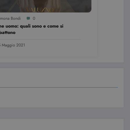
imona Bondi
0
e uomo: quali sono e come si
battono
5 Maggio 2021