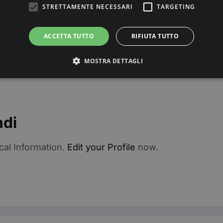
STRETTAMENTE NECESSARI
TARGETING
ACCETTA TUTTO
RIFIUTA TUTTO
MOSTRA DETTAGLI
Strettamente necessari
Targeting
ri consentono le funzionalità principali del sito web come l'accesso dell'utente e la gest
ndi
to correttamente senza i cookie strettamente necessari.
Provider / Dominio
Scadenza
Descrizione
cal Information.
Edit your Profile
now.
3 mesi
Questo cookie viene utilizzato dal servizio C
CookieScript
ricordare le preferenze di consenso sui cookie 
beauty.dimmicosacerchi.it
che il banner dei cookie di Cookie-Script.com
Sessione
Utilizzato su siti realizzati con Wordpress. Ver
Automattic Inc.
meno i cookie abilitati
beauty.dimmicosacerchi.it