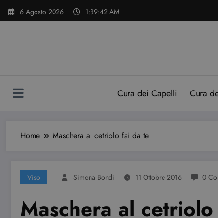
Vai
6 Agosto 2026
1:39:43 AM
al
contenuto
Cura dei Capelli
Cura d
Home
Maschera al cetriolo fai da te
Viso
Simona Bondi
11 Ottobre 2016
0 Co
Maschera al cetriolo 