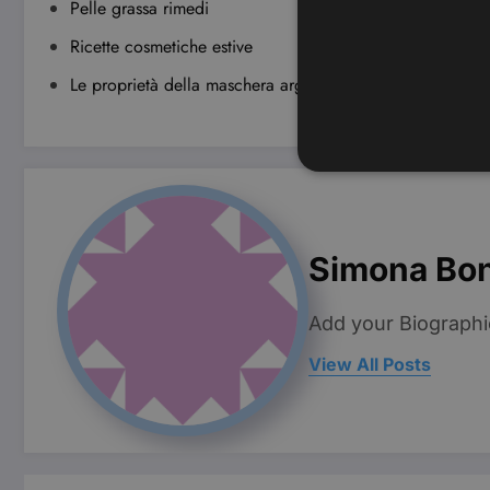
Pelle grassa rimedi
Ricette cosmetiche estive
Le proprietà della maschera argilla
I cookie strettamente necessa
Simona Bo
web non può essere utilizza
Nome
Add your Biographi
CookieScriptConsent
View All Posts
wordpress_test_cookie