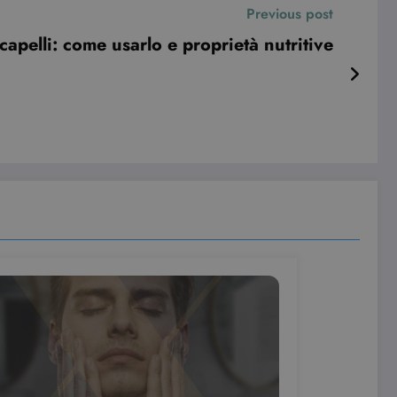
Previous post
capelli: come usarlo e proprietà nutritive
le preferenze dell'utente
nare se il visitatore del
nterfaccia di Youtube.
e visualizzazioni dei