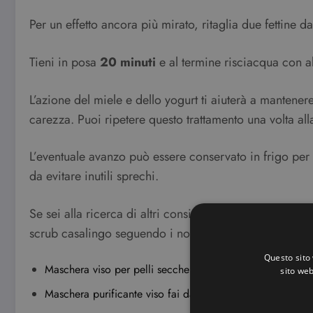
Per un effetto ancora più mirato, ritaglia due fettine da
Tieni in posa
20 minuti
e al termine risciacqua con 
L’azione del miele e dello yogurt ti aiuterà a mantene
carezza. Puoi ripetere questo trattamento una volta all
L’eventuale avanzo può essere conservato in frigo per 
da evitare inutili sprechi.
Se sei alla ricerca di altri consigli sulla bellezza dell
scrub casalingo seguendo i nostri consigli e sarai bell
Questo sito 
Maschera viso per pelli secche fai da te
sito web
Maschera purificante viso fai da te