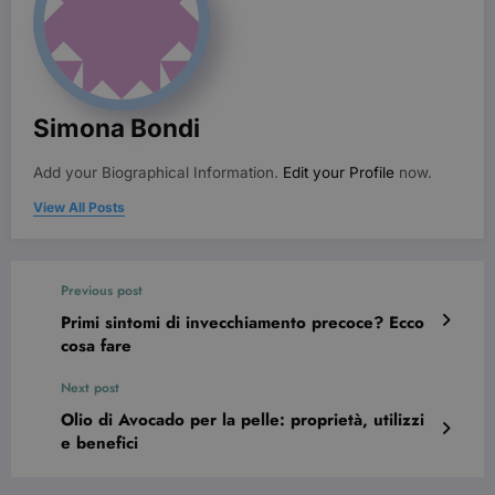
CookieScriptConsent
3 mesi
CookieScript
beauty.dimmicosacerchi.it
Simona Bondi
Add your Biographical Information.
Edit your Profile
now.
View All Posts
Previous post
wordpress_test_cookie
Sessione
Automattic Inc.
Primi sintomi di invecchiamento precoce? Ecco
beauty.dimmicosacerchi.it
cosa fare
Next post
Olio di Avocado per la pelle: proprietà, utilizzi
e benefici