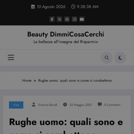
Vai
10 Agosto 2026
9:38:38 AM
al
contenuto
Beauty DimmiCosaCerchi
La bellezza all'insegna del Risparmio
Home
Rughe uomo: quali sono e come si combattono
Viso
Simona Bondi
25 Maggio 2021
0 Commenti
Rughe uomo: quali sono e