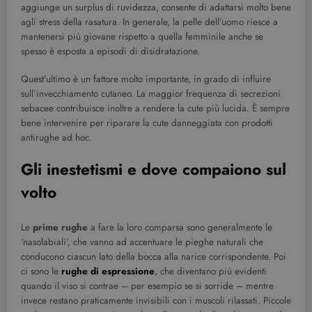
aggiunge un surplus di ruvidezza, consente di adattarsi molto bene
agli stress della rasatura. In generale, la pelle dell’uomo riesce a
mantenersi più giovane rispetto a quella femminile anche se
spesso è esposta a episodi di disidratazione.
Quest’ultimo è un fattore molto importante, in grado di influire
sull’invecchiamento cutaneo. La maggior frequenza di secrezioni
sebacee contribuisce inoltre a rendere la cute più lucida. È sempre
bene intervenire per riparare la cute danneggiata con prodotti
antirughe ad hoc.
Gli inestetismi e dove compaiono sul
volto
Le
prime rughe
a fare la loro comparsa sono generalmente le
‘nasolabiali’, che vanno ad accentuare le pieghe naturali che
conducono ciascun lato della bocca alla narice corrispondente. Poi
ci sono le
rughe di espressione
, che diventano più evidenti
quando il viso si contrae – per esempio se si sorride – mentre
invece restano praticamente invisibili con i muscoli rilassati. Piccole