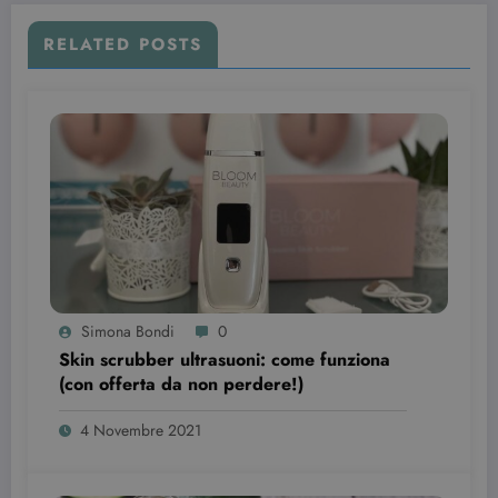
RELATED POSTS
Provider /
Nome
Scadenza
Descrizione
Dominio
VISITOR_INFO1_LIVE
6 mesi
Questo
Google LLC
cookie è
.youtube.com
impostato d
Youtube per
tenere tracci
delle
preferenze
dell'utente
per i video di
Youtube
incorporati
nei siti; può
anche
Simona Bondi
0
determinare
Skin scrubber ultrasuoni: come funziona
se il visitator
del sito web
(con offerta da non perdere!)
sta
utilizzando l
nuova o la
4 Novembre 2021
vecchia
versione
dell'interfacc
di Youtube.