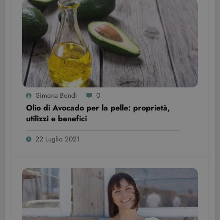
YSC
Sessione
Questo
Google LLC
cookie è
.youtube.com
impostato d
YouTube per
tenere tracci
delle
visualizzazio
dei video
incorporati.
Simona Bondi
0
Olio di Avocado per la pelle: proprietà,
utilizzi e benefici
22 Luglio 2021