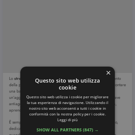
×
Lo
stress della rasatura
è responsabile del lento indebolimento
Questo sito web utilizza
della pelle maschile, specie quando arriva il momento di affrontare
cookie
una barba più ribelle oltre che irregolare e più doppia. È
Questo sito web utilizza i cookie per migliorare
un’aggressione quotidiana in piena regola, pericolosa in chiave
la tua esperienza di navigazione. Utilizzando il
antiage poiché va a colpire il film lipidico che fa da barriera,
nostro sito web acconsenti a tutti i cookie in
aprendo le porte a infezioni e arrossamenti.
conformità con la nostra policy per i cookie.
Leggi di più
È sempre bene procedere inizialmente ammorbidendo il pelo,
dedicandosi all’attività di rasatura preferibilmente al mattino,
SHOW ALL PARTNERS
(847) →
quando cioè i muscoli del viso sono più rilassati. L’uomo deve