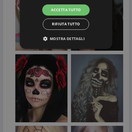
ACCETTA TUTTO
RIFIUTA TUTTO
MOSTRA DETTAGLI
Strettamente necessari
Targeting
I cookie strettamente necessari consentono le
funzionalità principali del sito web come
l'accesso dell'utente e la gestione dell'account. Il
sito web non può essere utilizzato correttamente
senza i cookie strettamente necessari.
Nome
Provider / Dominio
Scadenza
CookieScriptConsent
3 mesi
CookieScript
beauty.dimmicosacerchi.it