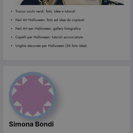
Dominio
VISITOR_INFO1_LIVE
6 mesi
Questo
Trucco occhi verdi: foto, idee e tutorial
Google LLC
cookie è
.youtube.com
impostato d
Nail Art Halloween: foto ed idee da copiare!
Youtube per
tenere tracci
Nail Art per Halloween: gallery fotografica
delle
preferenze
Capelli per Halloween: tutorial acconciature
dell'utente
per i video di
Unghie decorate per Halloween (36 foto idee)
Youtube
incorporati
nei siti; può
anche
determinare
se il visitator
del sito web
sta
utilizzando l
nuova o la
vecchia
versione
dell'interfacc
di Youtube.
YSC
Sessione
Questo
Google LLC
cookie è
.youtube.com
impostato d
Simona Bondi
YouTube per
tenere tracci
delle