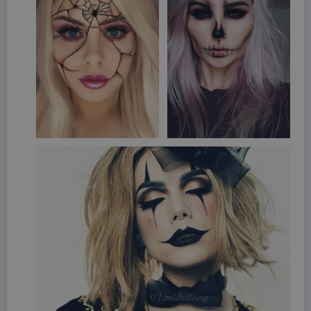
wordpress_test_cookie
Sessione
Automattic Inc.
beauty.dimmicosacerchi.it
Provider /
Nome
Scadenza
Descrizione