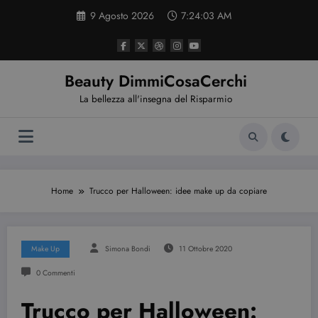
Vai
9 Agosto 2026
7:24:04 AM
al
contenuto
Beauty DimmiCosaCerchi
La bellezza all'insegna del Risparmio
Home
Trucco per Halloween: idee make up da copiare
Make Up
Simona Bondi
11 Ottobre 2020
0 Commenti
Trucco per Halloween: