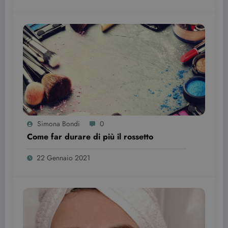
dell'utente
per i video di
Youtube
incorporati
nei siti; può
anche
determinare
se il visitator
del sito web
sta
utilizzando l
nuova o la
vecchia
versione
dell'interfacc
di Youtube.
Simona Bondi
0
YSC
Sessione
Questo
Google LLC
cookie è
.youtube.com
Come far durare di più il rossetto
impostato d
YouTube per
tenere tracci
22 Gennaio 2021
delle
visualizzazio
dei video
incorporati.