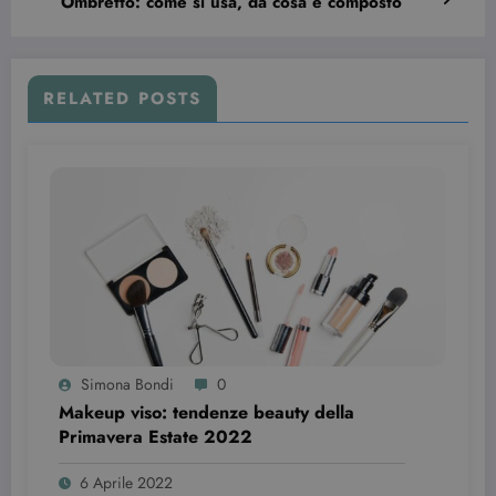
Ombretto: come si usa, da cosa è composto
wordpress_test_cookie
Sessione
Automattic Inc.
beauty.dimmicosacerchi.it
RELATED POSTS
Provider /
Nome
Scadenza
Descrizione
Dominio
Simona Bondi
0
VISITOR_INFO1_LIVE
6 mesi
Questo
Google LLC
cookie è
.youtube.com
Makeup viso: tendenze beauty della
impostato d
Primavera Estate 2022￼￼
Youtube per
tenere tracci
delle
6 Aprile 2022
preferenze