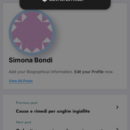
Strettamente necessari
Targeting
I cookie strettamente necessari consentono le
funzionalità principali del sito web come
l'accesso dell'utente e la gestione dell'account. Il
sito web non può essere utilizzato correttamente
senza i cookie strettamente necessari.
Simona Bondi
Nome
Provider / Dominio
Scadenza
CookieScriptConsent
3 mesi
CookieScript
Add your Biographical Information.
Edit your Profile
now.
beauty.dimmicosacerchi.it
View All Posts
Previous post
Cause e rimedi per unghie ingiallite
Next post