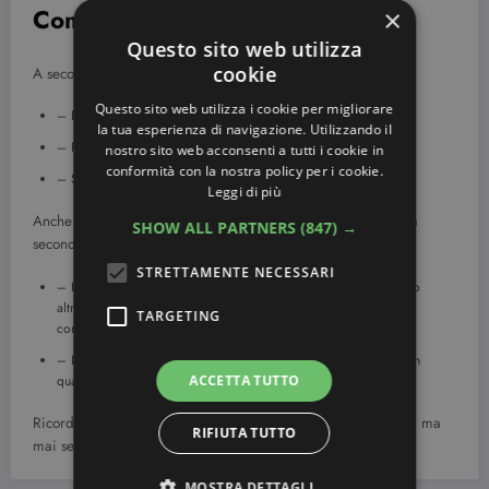
Come applicare il correttore?
×
Questo sito web utilizza
cookie
A seconda della tipologia:
Questo sito web utilizza i cookie per migliorare
– Polpastrello, picchiettandolo delicatamente.
la tua esperienza di navigazione. Utilizzando il
– Pennello classico.
nostro sito web acconsenti a tutti i cookie in
conformità con la nostra policy per i cookie.
– Spugnetta a cuneo.
Leggi di più
Anche il momento giusto per applicare il correttore cambia a
SHOW ALL PARTNERS
(847) →
seconda del tipo di fondotinta che si usa.
STRETTAMENTE NECESSARI
– Il correttore va applicato dopo il fondotinta compatto o fluido
altrimenti, sfumando il fondotinta, andremmo a “tirare” via il
TARGETING
correttore.
– Il correttore va applicato prima del fondotinta minerale che, in
quanto polvere non altera lo scopo del correttore.
ACCETTA TUTTO
Ricordatevi, mai esagerare, nascontere i difetti va benissimo, ma
RIFIUTA TUTTO
mai sembrare una maschera di carnevale!
MOSTRA DETTAGLI