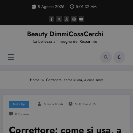
Vai
8 Agosto 2026
5:01:33 AM
al
contenuto
Beauty DimmiCosaCerchi
La bellezza all'insegna del Risparmio
Home
Correttore: come si usa, a cosa serve
Make Up
Simona Bondi
6 Ottobre 2016
0 Commenti
Correttore: come si usa, a