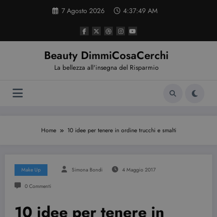
Vai
7 Agosto 2026
4:37:50 AM
al
contenuto
Beauty DimmiCosaCerchi
La bellezza all'insegna del Risparmio
Home
10 idee per tenere in ordine trucchi e smalti
Make Up
Simona Bondi
4 Maggio 2017
0 Commenti
10 idee per tenere in