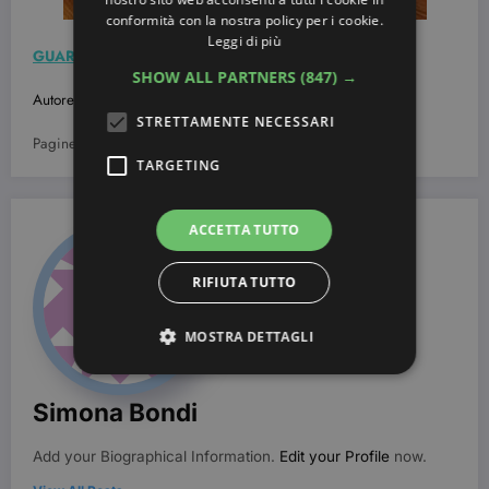
conformità con la nostra policy per i cookie.
Leggi di più
GUARDA ANCHE:
Foto e tutorial Trucco occhi verdi
SHOW ALL PARTNERS
(847) →
Autore.
STRETTAMENTE NECESSARI
Pagine:
1
2
3
4
5
6
7
TARGETING
ACCETTA TUTTO
RIFIUTA TUTTO
MOSTRA DETTAGLI
Simona Bondi
Strettamente necessari
Targeting
Add your Biographical Information.
Edit your Profile
now.
I cookie strettamente necessari consentono le
funzionalità principali del sito web come