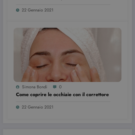
utilizzando l
nuova o la
22 Gennaio 2021
vecchia
versione
dell'interfacc
di Youtube.
YSC
Sessione
Questo
Google LLC
cookie è
.youtube.com
impostato d
YouTube per
tenere tracci
delle
visualizzazio
dei video
incorporati.
Simona Bondi
0
Come coprire le occhiaie con il correttore
22 Gennaio 2021