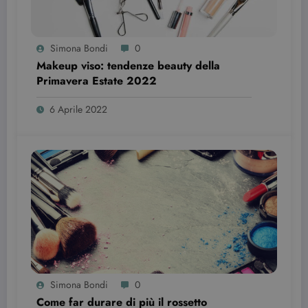
Simona Bondi
0
Makeup viso: tendenze beauty della
Primavera Estate 2022￼￼
6 Aprile 2022
Provider /
Nome
Scadenza
Descrizione
Dominio
VISITOR_INFO1_LIVE
6 mesi
Questo
Google LLC
cookie è
.youtube.com
impostato d
Youtube per
tenere tracci
delle
preferenze
dell'utente
per i video di
Youtube
incorporati
nei siti; può
anche
determinare
se il visitator
Simona Bondi
0
del sito web
Come far durare di più il rossetto
sta