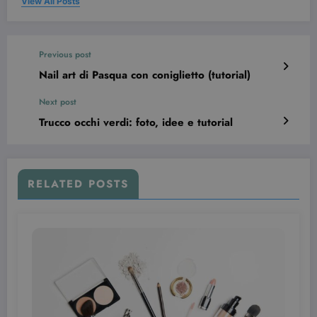
View All Posts
l'accesso dell'utente e la gestione dell'account. Il
sito web non può essere utilizzato correttamente
senza i cookie strettamente necessari.
Nome
Provider / Dominio
Scadenza
Previous post
CookieScriptConsent
3 mesi
CookieScript
Nail art di Pasqua con coniglietto (tutorial)
beauty.dimmicosacerchi.it
Next post
Trucco occhi verdi: foto, idee e tutorial
RELATED POSTS
wordpress_test_cookie
Sessione
Automattic Inc.
beauty.dimmicosacerchi.it