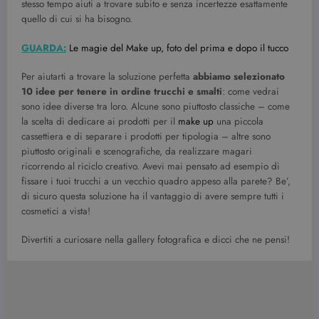
stesso tempo aiuti a trovare subito e senza incertezze esattamente
quello di cui si ha bisogno.
GUARDA:
Le magie del Make up, foto del prima e dopo il tucco
Per aiutarti a trovare la soluzione perfetta
abbiamo selezionato
10 idee per tenere in ordine trucchi e smalti
: come vedrai
sono idee diverse tra loro. Alcune sono piuttosto classiche – come
la scelta di dedicare ai prodotti per il
make up
una piccola
cassettiera e di separare i prodotti per tipologia – altre sono
piuttosto originali e scenografiche, da realizzare magari
ricorrendo al riciclo creativo. Avevi mai pensato ad esempio di
fissare i tuoi trucchi a un vecchio quadro appeso alla parete? Be’,
di sicuro questa soluzione ha il vantaggio di avere sempre tutti i
cosmetici a vista!
Divertiti a curiosare nella gallery fotografica e dicci che ne pensi!