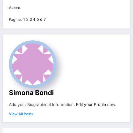
Autore.
Pagine:
1
2
3
4
5
6
7
Simona Bondi
Add your Biographical Information.
Edit your Profile
now.
View All Posts