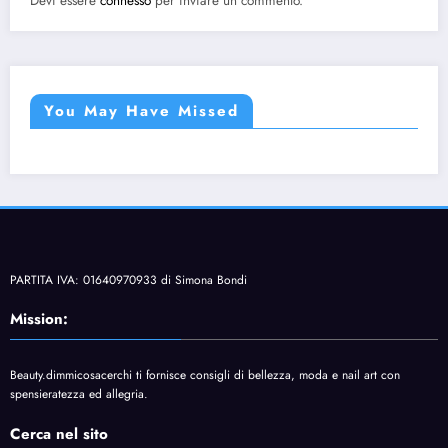
Devi essere
connesso
per inviare un commento.
You May Have Missed
PARTITA IVA: 01640970933 di Simona Bondi
Mission:
Beauty.dimmicosacerchi ti fornisce consigli di bellezza, moda e nail art con
spensieratezza ed allegria.
Cerca nel sito