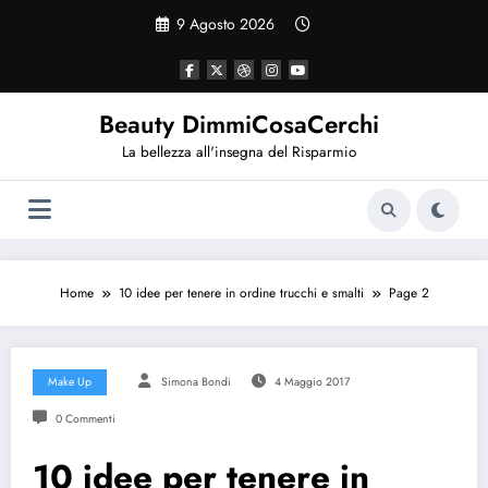
Vai
9 Agosto 2026
al
contenuto
Beauty DimmiCosaCerchi
La bellezza all'insegna del Risparmio
Home
10 idee per tenere in ordine trucchi e smalti
Page 2
Make Up
Simona Bondi
4 Maggio 2017
0 Commenti
10 idee per tenere in