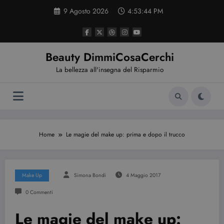
Vai
9 Agosto 2026
4:53:45 PM
al
contenuto
Beauty DimmiCosaCerchi
La bellezza all'insegna del Risparmio
Home
Le magie del make up: prima e dopo il trucco
Make Up
Simona Bondi
4 Maggio 2017
0 Commenti
Le magie del make up: