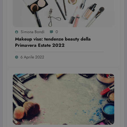
Simona Bondi
0
Makeup viso: tendenze beauty della
Primavera Estate 2022￼￼
wordpress_test_cookie
Sessione
Automattic Inc.
beauty.dimmicosacerchi.it
6 Aprile 2022
Provider /
Nome
Scadenza
Descrizione
Dominio