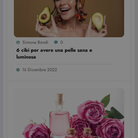
I cookie strettamente necessari consentono le
funzionalità principali del sito web come
l'accesso dell'utente e la gestione dell'account. Il
sito web non può essere utilizzato correttamente
senza i cookie strettamente necessari.
Nome
Provider / Dominio
Scadenza
Simona Bondi
0
CookieScriptConsent
3 mesi
CookieScript
6 cibi per avere una pelle sana e
beauty.dimmicosacerchi.it
luminosa
16 Dicembre 2022
wordpress_test_cookie
Sessione
Automattic Inc.
beauty.dimmicosacerchi.it