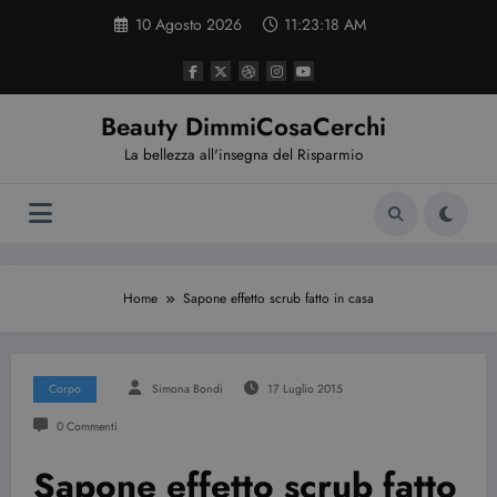
Vai
10 Agosto 2026
11:23:19 AM
al
contenuto
Beauty DimmiCosaCerchi
La bellezza all'insegna del Risparmio
Home
Sapone effetto scrub fatto in casa
Corpo
Simona Bondi
17 Luglio 2015
0 Commenti
Sapone effetto scrub fatto