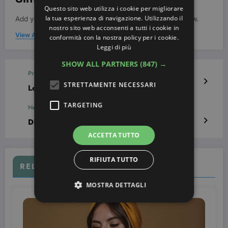
Questo sito web utilizza i cookie per migliorare
la tua esperienza di navigazione. Utilizzando il
Add your Biographical Information.
Edit your Profile
now.
nostro sito web acconsenti a tutti i cookie in
View All Posts
conformità con la nostra policy per i cookie.
Leggi di più
SHOW ALL PARTNERS
(847) →
Previous post
STRETTAMENTE NECESSARI
Le proprietà della maschera argilla
TARGETING
Next post
Disturbi psicosomatici, il nostro corpo ci parla
ACCETTA TUTTO
RIFIUTA TUTTO
RELATED POSTS
MOSTRA DETTAGLI
Strettamente necessari
Targeting