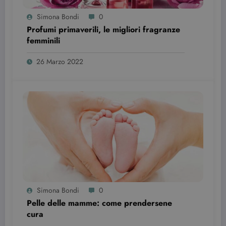
Simona Bondi
0
Profumi primaverili, le migliori fragranze
femminili
26 Marzo 2022
Provider /
Nome
Scadenza
Descrizione
Dominio
VISITOR_INFO1_LIVE
6 mesi
Questo
Google LLC
cookie è
.youtube.com
impostato d
Youtube per
tenere tracci
delle
preferenze
dell'utente
Simona Bondi
0
per i video di
Youtube
Pelle delle mamme: come prendersene
incorporati
cura
nei siti; può
anche