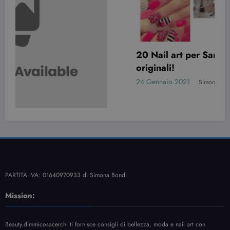
20 Nail art per San Valentino davvero
originali!
24 Gennaio 2021
Simona Bondi
PARTITA IVA: 01640970933 di Simona Bondi
Mission:
Beauty.dimmicosacerchi ti fornisce consigli di bellezza, moda e nail art con
spensieratezza ed allegria.