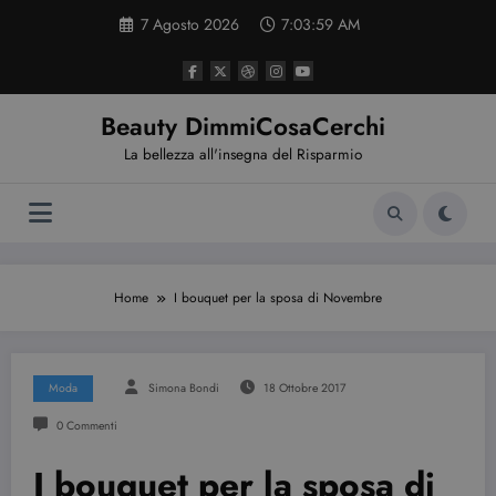
Vai
7 Agosto 2026
7:04:00 AM
al
contenuto
Beauty DimmiCosaCerchi
La bellezza all'insegna del Risparmio
Home
I bouquet per la sposa di Novembre
Moda
Simona Bondi
18 Ottobre 2017
0 Commenti
I bouquet per la sposa di