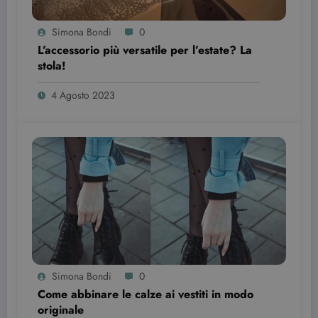
determinare
se il visitator
del sito web
Simona Bondi
0
sta
utilizzando l
L’accessorio più versatile per l’estate? La
nuova o la
stola!
vecchia
versione
dell'interfacc
4 Agosto 2023
di Youtube.
YSC
Sessione
Questo
Google LLC
cookie è
.youtube.com
impostato d
YouTube per
tenere tracci
delle
visualizzazio
dei video
incorporati.
Simona Bondi
0
Come abbinare le calze ai vestiti in modo
originale