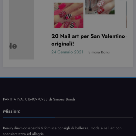
20 Nail art per San Valentino davvero
originali!
24 Gennaio 2021
Simona Bondi
PARTITA IVA: 01640970933 di Simona Bondi
Mission:
Beauty.dimmicosacerchi ti fornisce consigli di bellezza, moda e nail art con
spensieratezza ed allegria.