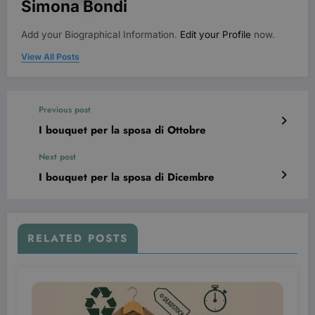
Simona Bondi
I cookie strettamente necessari consentono le
Add your Biographical Information.
Edit your Profile
now.
funzionalità principali del sito web come
l'accesso dell'utente e la gestione dell'account. Il
View All Posts
sito web non può essere utilizzato correttamente
senza i cookie strettamente necessari.
Nome
Provider / Dominio
Scadenza
Previous post
CookieScriptConsent
3 mesi
CookieScript
beauty.dimmicosacerchi.it
I bouquet per la sposa di Ottobre
Next post
I bouquet per la sposa di Dicembre
RELATED POSTS
wordpress_test_cookie
Sessione
Automattic Inc.
beauty.dimmicosacerchi.it