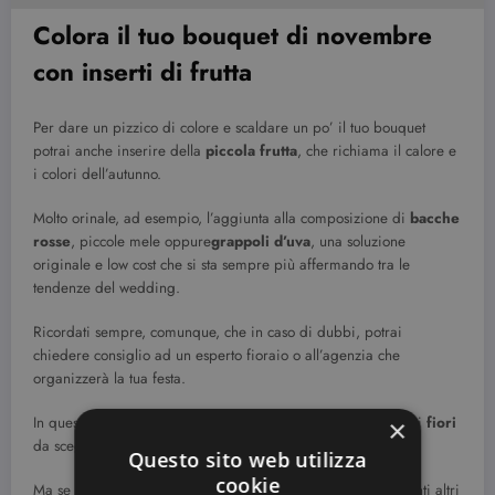
Colora il tuo bouquet di novembre
con inserti di frutta
Per dare un pizzico di colore e scaldare un po’ il tuo bouquet
potrai anche inserire della
piccola frutta
, che richiama il calore e
i colori dell’autunno.
Molto orinale, ad esempio, l’aggiunta alla composizione di
bacche
rosse
, piccole mele oppure
grappoli d’uva
, una soluzione
originale e low cost che si sta sempre più affermando tra le
tendenze del wedding.
Ricordati sempre, comunque, che in caso di dubbi, potrai
chiedere consiglio ad un esperto fioraio o all’agenzia che
organizzerà la tua festa.
In questa guida speriamo di averti dato qualche consiglio sui
fiori
×
da scegliere
per il bouquet di novembre.
Questo sito web utilizza
cookie
Ma se ti sposi in un altro mese, abbiamo preparato per te tanti altri