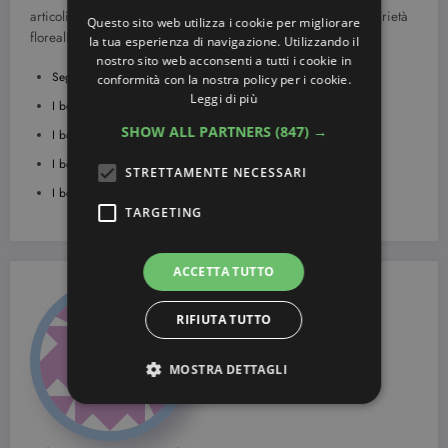
articoli dedicati a questo argomento come, ad esempio, le varietà
Questo sito web utilizza i cookie per migliorare
floreali più adatte per la
sposa di agosto,
luglio
e
maggio
.
la tua esperienza di navigazione. Utilizzando il
nostro sito web acconsenti a tutti i cookie in
Segni Zodiacali: ecco tutte le date dei segni!
conformità con la nostra policy per i cookie.
Leggi di più
I bouquet per la sposa di Settembre
SHOW ALL PARTNERS
(847) →
I bouquet per la sposa di Agosto
I bouquet per la sposa di Gennaio
STRETTAMENTE NECESSARI
I bouquet per la sposa di Luglio
TARGETING
ACCETTA TUTTO
RIFIUTA TUTTO
MOSTRA DETTAGLI
Strettamente necessari
Targeting