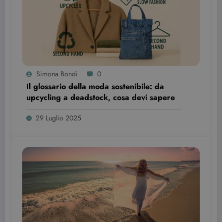
Simona Bondi
0
Il glossario della moda sostenibile: da
upcycling a deadstock, cosa devi sapere
Provider /
29 Luglio 2025
Nome
Scadenza
Descrizione
Dominio
VISITOR_INFO1_LIVE
6 mesi
Questo
Google LLC
cookie è
.youtube.com
impostato d
Youtube per
tenere tracci
delle
preferenze
dell'utente
per i video di
Youtube
incorporati
nei siti; può
anche