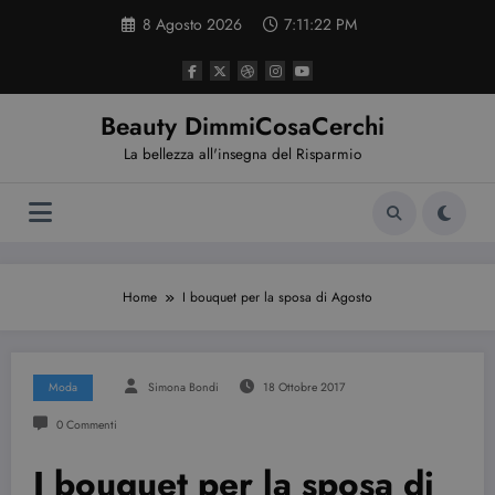
Vai
8 Agosto 2026
7:11:23 PM
al
contenuto
Beauty DimmiCosaCerchi
La bellezza all'insegna del Risparmio
Home
I bouquet per la sposa di Agosto
Moda
Simona Bondi
18 Ottobre 2017
0 Commenti
I bouquet per la sposa di