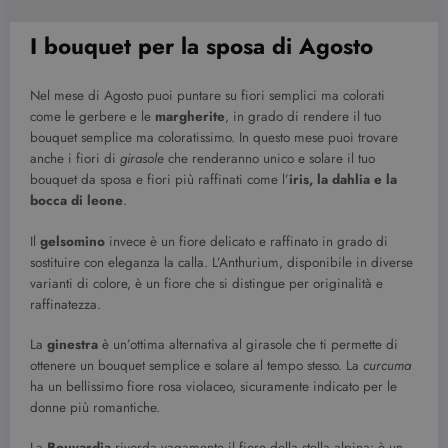
I bouquet per la sposa di Agosto
Nel mese di Agosto puoi puntare su fiori semplici ma colorati
come le gerbere e le
margherite
, in grado di rendere il tuo
bouquet semplice ma coloratissimo. In questo mese puoi trovare
anche i fiori di
girasole
che renderanno unico e solare il tuo
bouquet da sposa e fiori più raffinati come l’
iris, la dahlia e la
bocca di leone
.
Il
gelsomino
invece è un fiore delicato e raffinato in grado di
sostituire con eleganza la calla. L’Anthurium, disponibile in diverse
varianti di colore, è un fiore che si distingue per originalità e
raffinatezza.
La
ginestra
è un’ottima alternativa al girasole che ti permette di
ottenere un bouquet semplice e solare al tempo stesso. La
curcuma
ha un bellissimo fiore rosa violaceo, sicuramente indicato per le
donne più romantiche.
La
Bouvardia
rivorda vagamente il fiore della stella alpina: è un