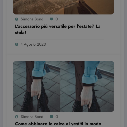
Provider /
Nome
Scadenza
Descrizione
Dominio
VISITOR_INFO1_LIVE
6 mesi
Questo
Google LLC
Simona Bondi
0
cookie è
.youtube.com
L’accessorio più versatile per l’estate? La
impostato d
Youtube per
stola!
tenere tracci
delle
preferenze
4 Agosto 2023
dell'utente
per i video di
Youtube
incorporati
nei siti; può
anche
determinare
se il visitator
del sito web
sta
utilizzando l
nuova o la
vecchia
versione
dell'interfacc
di Youtube.
YSC
Sessione
Questo
Google LLC
Simona Bondi
0
cookie è
.youtube.com
impostato d
Come abbinare le calze ai vestiti in modo
YouTube per