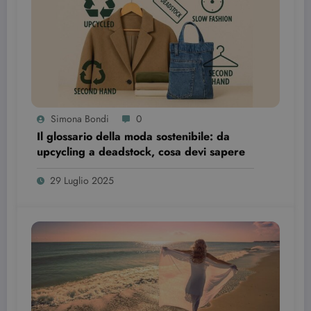
Simona Bondi
0
Il glossario della moda sostenibile: da
wordpress_test_cookie
Sessione
Automattic Inc.
upcycling a deadstock, cosa devi sapere
beauty.dimmicosacerchi.it
29 Luglio 2025