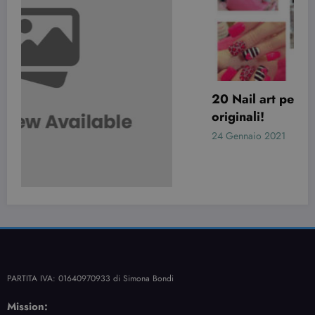
20 Nail art per San Valentino davvero
originali!
24 Gennaio 2021
Simona Bondi
PARTITA IVA: 01640970933 di Simona Bondi
Mission:
Beauty.dimmicosacerchi ti fornisce consigli di bellezza, moda e nail art con