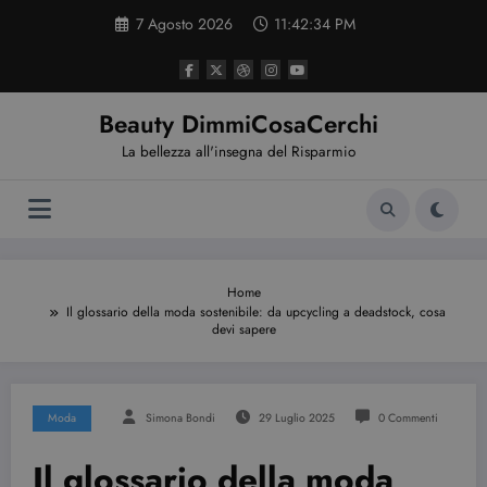
Vai
7 Agosto 2026
11:42:34 PM
al
contenuto
Beauty DimmiCosaCerchi
La bellezza all'insegna del Risparmio
Home
Il glossario della moda sostenibile: da upcycling a deadstock, cosa
devi sapere
Moda
Simona Bondi
29 Luglio 2025
0 Commenti
Il glossario della moda