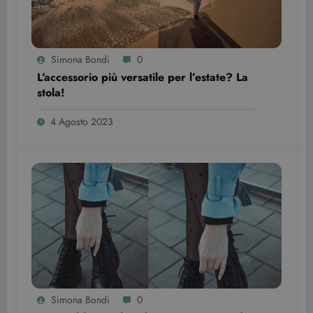
del sito web
sta
utilizzando l
nuova o la
vecchia
versione
Simona Bondi
0
dell'interfacc
di Youtube.
L’accessorio più versatile per l’estate? La
stola!
YSC
Sessione
Questo
Google LLC
cookie è
.youtube.com
impostato d
4 Agosto 2023
YouTube per
tenere tracci
delle
visualizzazio
dei video
incorporati.
Simona Bondi
0