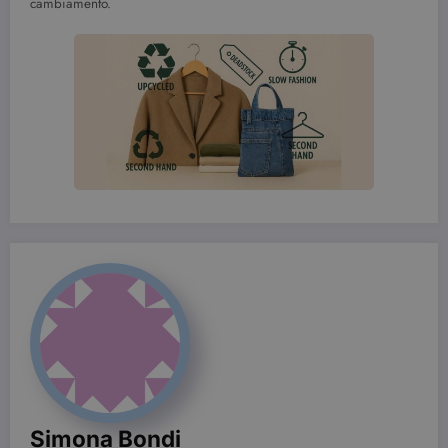
I cookie strettamente necessari consentono le
cambiamento.
funzionalità principali del sito web come
l'accesso dell'utente e la gestione dell'account. Il
sito web non può essere utilizzato correttamente
senza i cookie strettamente necessari.
Nome
Provider / Dominio
Scadenza
CookieScriptConsent
3 mesi
CookieScript
beauty.dimmicosacerchi.it
wordpress_test_cookie
Sessione
Automattic Inc.
beauty.dimmicosacerchi.it
Simona Bondi