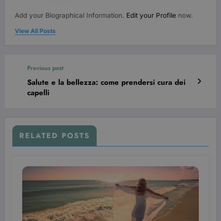
Add your Biographical Information.
Edit your Profile
now.
View All Posts
Previous post
Salute e la bellezza: come prendersi cura dei
capelli
Provider /
Nome
Scadenza
Descrizione
Dominio
VISITOR_INFO1_LIVE
6 mesi
Questo
Google LLC
cookie è
.youtube.com
impostato d
RELATED POSTS
Youtube per
tenere tracci
delle
preferenze
dell'utente
per i video di
Youtube
incorporati
nei siti; può
anche
determinare
se il visitator