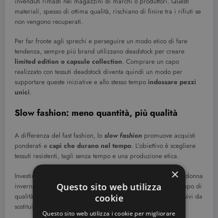
invenduti rimasti nei magazzini di marchi o produttori. Questi
materiali, spesso di ottima qualità, rischiano di finire tra i rifiuti se
non vengono recuperati.
Per far fronte agli sprechi e perseguire un modo etico di fare
tendenza, sempre più brand utilizzano deadstock per creare
limited edition o capsule collection
. Comprare un capo
realizzato con tessuti deadstock diventa quindi un modo per
supportare queste iniziative e allo stesso tempo
indossare pezzi
unici
.
Slow fashion: meno quantità, più qualità
A differenza del fast fashion, lo
slow fashion
promuove acquisti
ponderati e
capi che durano nel tempo
. L’obiettivo è scegliere
tessuti resistenti, tagli senza tempo e una produzione etica.
×
Investire in
pochi pezzi iconici
, come un buon cappotto da donna
Questo sito web utilizza
invernale, è il principio base dello slow fashion. Meglio un capo di
qualità che resista per anni, piuttosto che tanti acquisti impulsivi da
cookie
sostituire dopo una stagione.
Questo sito web utilizza i cookie per migliorare