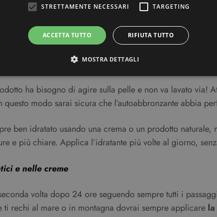
re innaturale.
STRETTAMENTE NECESSARI
TARGETING
, beauty tips e segreti
ACCETTA TUTTO
RIFIUTA TUTTO
MOSTRA DETTAGLI
auty tips per mantenere perfetto il tuo nuovo colorito ed e
prodotto ha bisogno di agire sulla pelle e non va lavato via!
Strettamente necessari
Targeting
. In questo modo sarai sicura che l’autoabbronzante abbia perf
ri consentono le funzionalità principali del sito web come l'accesso dell'utente e la gest
to correttamente senza i cookie strettamente necessari.
e ben idratato usando una crema o un prodotto naturale, ma a
Provider / Dominio
Scadenza
Descrizione
e e più chiare. Applica l’idratante più volte al giorno, senz
3 mesi
Questo cookie viene utilizzato dal servizio C
CookieScript
ricordare le preferenze di consenso sui cookie 
beauty.dimmicosacerchi.it
che il banner dei cookie di Cookie-Script.com
tici e nelle creme
Sessione
Utilizzato su siti realizzati con Wordpress. Ver
Automattic Inc.
meno i cookie abilitati
beauty.dimmicosacerchi.it
 seconda volta dopo 24 ore seguendo sempre tutti i passaggi
e ti rechi al mare o in montagna dovrai sempre applicare
la