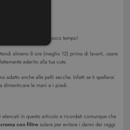
vitare che sbiadisca in poco tempo!
 Attendi almeno 8 ore (meglio 12) prima di lavarti, usare
ettamente aderito alla tua cute.
ione dell'account. Il sito
datto anche alle pelli secche. Infatti se ti spellerai
a dimenticare le mani e i piedi.
ookie-Script.com per
dei visitatori. È necessario
 funzioni correttamente.
ifica se il browser ha o
 elencati in questo articolo e ricordati comunque che
 crema con filtro
solare per evitare i danni dei raggi