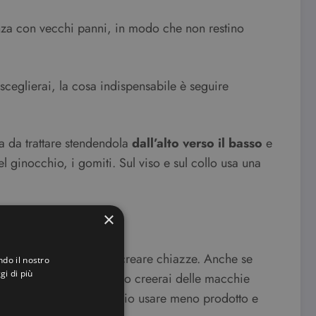
anza con vecchi panni, in modo che non restino
sceglierai, la cosa indispensabile è seguire
a da trattare stendendola
dall’alto verso il basso
e
 ginocchio, i gomiti. Sul viso e sul collo usa una
×
o uniformemente per non creare chiazze. Anche se
ndo il nostro
gi di più
prodotto troppo da vicino creerai delle macchie
so, comunque, sempre meglio usare meno prodotto e