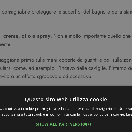
 consigliabile proteggere le superfici del bagno o della st
i:
crema, olio o spray
. Non è molto importante quello che 
mente.
saggiarla prima sulle mani coperte da guanti e poi sulla zon
arsi come, ad esempio, l’incavo delle caviglie, l’interno del
vitare un effetto sgradevole ed eccessivo.
Questo sito web utilizza cookie
la pelle durante l’erogazione e fai attenzione a distribuirl
web utilizza i cookie per migliorare la tua esperienza di navigazione. Utilizza
 acconsenti a tutti i cookie in conformità con la nostra policy per i cookie.
Leg
realtà potrebbe celare non poche difficoltà. Se spruzzi il 
ipiche della gocciolatura verso il basso. Anche in questo ca
SHOW ALL PARTNERS
(847) →