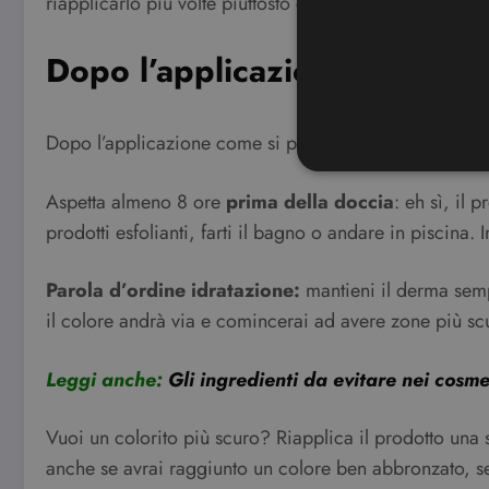
riapplicarlo più volte piuttosto che esagerare e sembra
Dopo l’applicazione: consigli
Dopo l’applicazione come si procede? Ecco qualche be
Aspetta almeno 8 ore
prima della doccia
: eh sì, il 
prodotti esfolianti, farti il bagno o andare in piscina
I cookie strettamente necessa
web non può essere utilizza
Parola d’ordine idratazione:
mantieni il derma sempr
Nome
il colore andrà via e comincerai ad avere zone più scur
CookieScriptConsent
Leggi anche:
Gli ingredienti da evitare nei cosme
wordpress_test_cookie
Vuoi un colorito più scuro? Riapplica il prodotto una
anche se avrai raggiunto un colore ben abbronzato, s