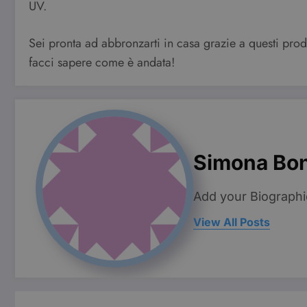
UV.
Pro
Nome
Do
VISITOR_INFO1_LIVE
Go
Sei pronta ad abbronzarti in casa grazie a questi prodo
.y
facci sapere come è andata!
YSC
Go
.y
Simona Bo
Add your Biographi
View All Posts