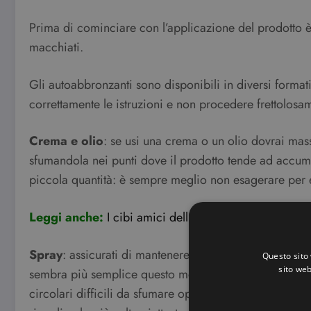
Prima di cominciare con l’applicazione del prodotto è
macchiati.
Gli autoabbronzanti sono disponibili in diversi format
correttamente le istruzioni e non procedere frettolosa
Crema e olio
: se usi una crema o un olio dovrai mas
sfumandola nei punti dove il prodotto tende ad accumul
piccola quantità: è sempre meglio non esagerare per e
Leggi anche:
I cibi amici dell’abbronzatura
Spray
: assicurati di mantenere la
giusta distanza
dal
Questo sito 
sito web
sembra più semplice questo metodo di applicazione in 
circolari difficili da sfumare oppure delle strisce t