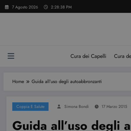
Vai
7 Agosto 2026
2:28:39 PM
al
contenuto
Cura dei Capelli
Cura d
Home
Guida all’uso degli autoabbronzanti
Coppia E Salute
Simona Bondi
17 Marzo 2015
Guida all’uso degli 