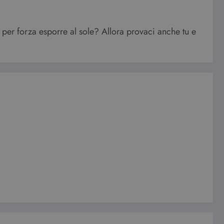
le preferenze dell'utente
i per forza esporre al sole? Allora provaci anche tu e
nare se il visitatore del
nterfaccia di Youtube.
e visualizzazioni dei