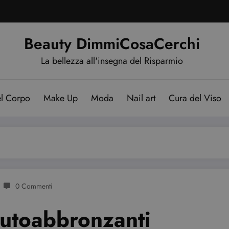
Beauty DimmiCosaCerchi
La bellezza all'insegna del Risparmio
el Corpo
Make Up
Moda
Nail art
Cura del Viso
0 Commenti
autoabbronzanti