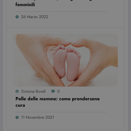
femminili
sta
utilizzando l
nuova o la
vecchia
26 Marzo 2022
versione
dell'interfacc
di Youtube.
YSC
Sessione
Questo
Google LLC
cookie è
.youtube.com
impostato d
YouTube per
tenere tracci
delle
visualizzazio
dei video
incorporati.
Simona Bondi
0
Pelle delle mamme: come prendersene
cura
11 Novembre 2021