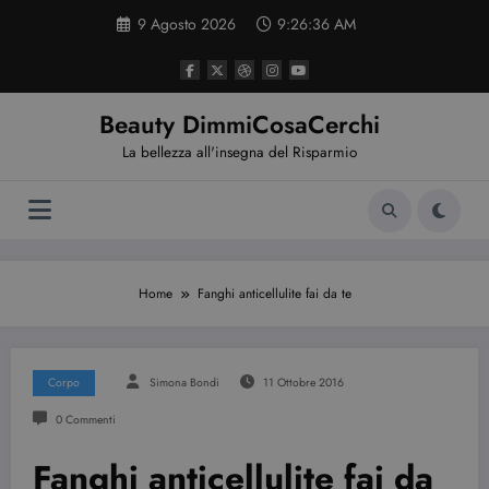
Vai
9 Agosto 2026
9:26:37 AM
al
contenuto
Beauty DimmiCosaCerchi
La bellezza all'insegna del Risparmio
Home
Fanghi anticellulite fai da te
Corpo
Simona Bondi
11 Ottobre 2016
0 Commenti
Fanghi anticellulite fai da