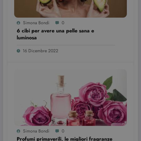
Simona Bondi
0
6 cibi per avere una pelle sana e
luminosa
16 Dicembre 2022
Provider /
Nome
Scadenza
Descrizione
Dominio
VISITOR_INFO1_LIVE
6 mesi
Questo
Google LLC
cookie è
.youtube.com
impostato d
Youtube per
tenere tracci
delle
preferenze
dell'utente
per i video di
Youtube
incorporati
nei siti; può
anche
Simona Bondi
0
determinare
se il visitator
Profumi primaverili, le migliori fragranze
del sito web