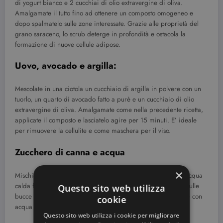
di yogurt bianco e 2 cucchiai di olio extravergine di oliva.
Amalgamate il tutto fino ad ottenere un composto omogeneo e
dopo spalmatelo sulle zone interessate. Grazie alle proprietà del
grano saraceno, lo scrub deterge in profondità e ostacola la
formazione di nuove cellule adipose.
Uovo, avocado e argilla:
Mescolate in una ciotola un cucchiaio di argilla in polvere con un
tuorlo, un quarto di avocado fatto a purè e un cucchiaio di olio
extravergine di oliva. Amalgamate come nella precedente ricetta,
applicate il composto e lasciatelo agire per 15 minuti. E’ ideale
per rimuovere la cellulite e come maschera per il viso.
Zucchero di canna e acqua
×
Mischiate 3 cucchiai di zucchero di canna in una ciotola di acqua
calda fino ad ottenere un impasto. Massaggiate il composto sulle
Questo sito web utilizza
bucce d’arancia e lasciarlo agire per 30 minuti. Risciacquate con
cookie
acqua calda.
Questo sito web utilizza i cookie per migliorare