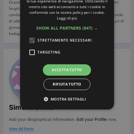
la tua esperienza di navigazione. Utilizzando il
Grazie a queste ricette casalinghe, potrai realizzare degli ottimi
nostro sito web acconsenti a tutti i cookie in
fanghi anticellulite fai da te, che ti aiuteranno a prevenire e
conformità con la nostra policy per i cookie.
combattere questo antiestetico problema prima dell’estate: ricorda
Leggi di più
di abbinare a questi trattamenti un’alimentazione sana ed un pò di
ginnastica. Solo così potrai tornare in forma e vincere la tua
SHOW ALL PARTNERS
(847) →
battaglia contro la buccia d’arancia!
STRETTAMENTE NECESSARI
TARGETING
ACCETTA TUTTO
RIFIUTA TUTTO
MOSTRA DETTAGLI
Simona Bondi
Add your Biographical Information.
Edit your Profile
now.
Strettamente necessari
Targeting
View All Posts
I cookie strettamente necessari consentono le