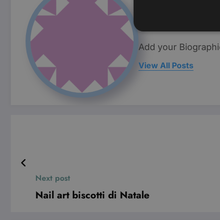
Simona Bo
Add your Biographi
View All Posts
I cookie strettamente necessa
web non può essere utilizza
Nome
CookieScriptConsent
wordpress_test_cookie
Next post
Pro
Nome
Do
Nail art biscotti di Natale
VISITOR_INFO1_LIVE
Go
.y