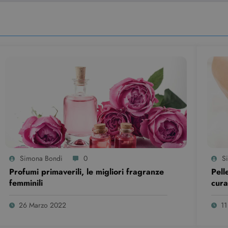
Sessione
Questo cookie è impostato da YouTube per tenere traccia dell
ogle LLC
video incorporati.
outube.com
Simona Bondi
0
S
Profumi primaverili, le migliori fragranze
Pell
femminili
cura
26 Marzo 2022
1