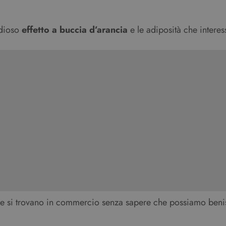
idioso
effetto a buccia d’arancia
e le adiposità che intere
e si trovano in commercio senza sapere che possiamo benissi