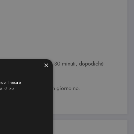
ellicola trasparente per 30 minuti, dopodichè
×
ndo il nostro
’argilla un giorno si e un giorno no.
gi di più