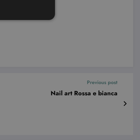
ione dell'account. Il sito
ookie-Script.com per
dei visitatori. È necessario
 funzioni correttamente.
Previous post
ifica se il browser ha o
Nail art Rossa e bianca
le preferenze dell'utente
nare se il visitatore del
nterfaccia di Youtube.