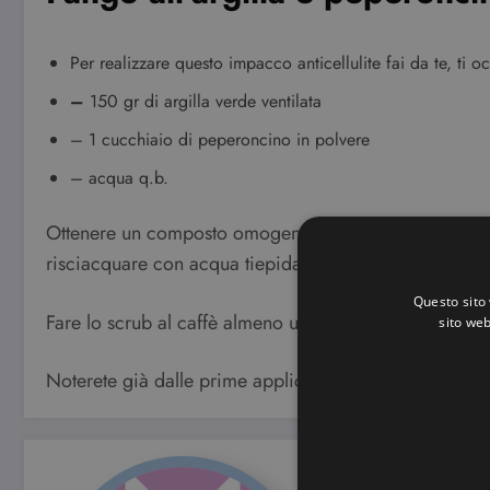
Per realizzare questo impacco anticellulite fai da te, ti o
–
150 gr di argilla verde ventilata
– 1 cucchiaio di peperoncino in polvere
– acqua q.b.
Ottenere un composto omogeneo e denso come un fango 
risciacquare con acqua tiepida.
Questo sito 
Fare lo scrub al caffè almeno una volta a settimana, me
sito web
Noterete già dalle prime applicazioni che la vostra pe