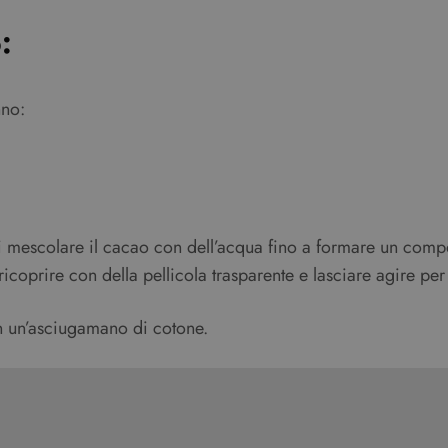
:
nno:
vrai mescolare il cacao con dell’acqua fino a formare un co
ricoprire con della pellicola trasparente e lasciare agire per
n un’asciugamano di cotone.