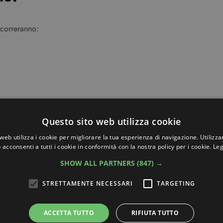
ccorreranno:
da applicare poi sulle zone interessate e ricoprire con p
Questo sito web utilizza cookie
web utilizza i cookie per migliorare la tua esperienza di navigazione. Utilizza
ntre gli impacchi al cacao si possono alternare ai fanghi all
 acconsenti a tutti i cookie in conformità con la nostra policy per i cookie.
Leg
SHOW ALL PARTNERS
(847) →
lle sarà più liscia… Provate!
STRETTAMENTE NECESSARI
TARGETING
ACCETTA TUTTO
RIFIUTA TUTTO