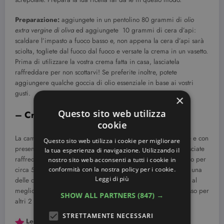
Preparazione:
aggiungete in un pentolino 80 grammi di
olio
extra vergine di oliva
ed aggiungete 10 grammi di cera d’api:
scaldare l’impasto a fuoco basso e, non appena la cera d’api sarà
sciolta, togliete dal fuoco dal fuoco e versate la crema in un vasetto.
Prima di utilizzare la vostra crema fatta in casa, lasciatela
raffreddare per non scottarvi! Se preferite inoltre, potete
aggiungere qualche goccia di olio essenziale in base ai vostri
gusti.
×
Questo sito web utilizza
– Crema mani alla camomilla
cookie
La camomilla è lenitiva, perfetta per le mani molto screpolate e con
Questo sito web utilizza i cookie per migliorare
presenza di taglietti. Preparate un
infuso di camomilla
e lasciate
la tua esperienza di navigazione. Utilizzando il
raffreddare. Immergete le mani nell’infuso e lasciatele a mollo per
nostro sito web acconsenti a tutti i cookie in
conformità con la nostra policy per i cookie.
circa 5 minuti. Quando la pelle sarà ammorbidita, applicate una
Leggi di più
delle creme fai da te elencate in questo articolo per idratarle al
meglio. Se le mani sono molto secche, ripetete l’intero processo per
SHOW ALL PARTNERS
(847) →
altri 2 giorni.
STRETTAMENTE NECESSARI
Leggi anche:
Maschera purificante viso fai da te