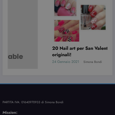
20 Nail art per San Valentino davvero
originali!
24 Gennaio 2021
Simona Bondi
PARTITA IVA: 01640970933 di Simona Bondi
Mission: