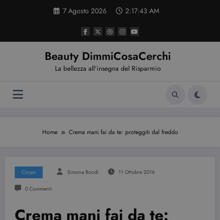
Vai
7 Agosto 2026
2:17:44 AM
al
contenuto
Beauty DimmiCosaCerchi
La bellezza all'insegna del Risparmio
Home
Crema mani fai da te: proteggiti dal freddo
Corpo
Simona Bondi
11 Ottobre 2016
0 Commenti
Crema mani fai da te: