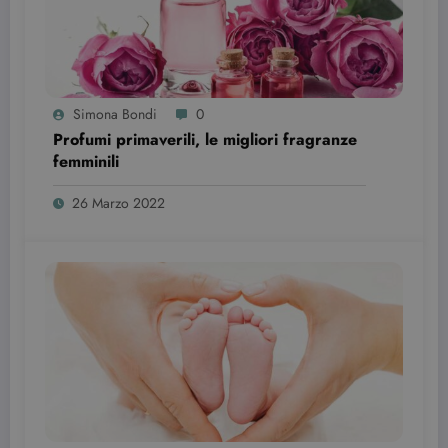
impostato d
YouTube per
tenere tracci
delle
visualizzazio
dei video
incorporati.
Simona Bondi
0
Profumi primaverili, le migliori fragranze
femminili
26 Marzo 2022