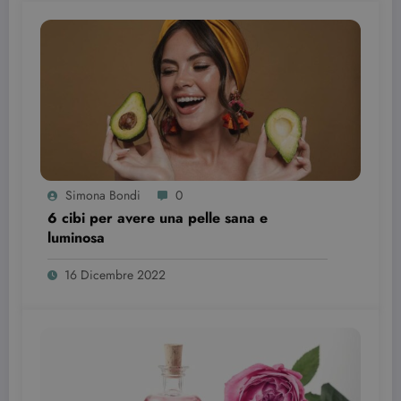
Provider /
Nome
Scadenza
Descrizione
Dominio
VISITOR_INFO1_LIVE
6 mesi
Questo
Google LLC
cookie è
.youtube.com
impostato d
Youtube per
tenere tracci
delle
preferenze
dell'utente
per i video di
Youtube
Simona Bondi
0
incorporati
nei siti; può
6 cibi per avere una pelle sana e
anche
luminosa
determinare
se il visitator
del sito web
16 Dicembre 2022
sta
utilizzando l
nuova o la
vecchia
versione
dell'interfacc
di Youtube.
YSC
Sessione
Questo
Google LLC
cookie è
.youtube.com