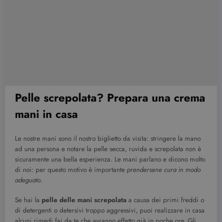
Pelle screpolata? Prepara una crema
mani in casa
Le nostre mani sono il nostro biglietto da visita: stringere la mano
ad una persona e notare la pelle secca, ruvida e screpolata non è
sicuramente una bella esperienza. Le mani parlano e dicono molto
di noi: per questo motivo è importante
prendersene cura in modo
adeguato
.
Se hai la
pelle delle mani screpolata
a causa dei primi freddi o
di detergenti o detersivi troppo aggressivi, puoi realizzare in casa
alcuni rimedi fai da te che avranno effetto già in poche ore. Gli