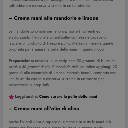
raffreddare e conserva la crema in un barattolino.
– Crema mani alle mandorle e limone
Le mandorle sono note per le loro proprietà nutrienti ed
elasticizzanti. Il limone è un antibatterico naturale capace di
lasciare un profumo di fresco e pulito. Mettiamo insieme queste
proprietà per risanare la pelle delle mani in questo modo.
Preparazione:
mescola in un recipiente 50 grammi di burro di
karitè e
50 grammi di olio di mandorle dolci
ed infine aggiungi 20
gocce di olio essenziale di limone. Mescola bene il composto con
una frusta da cucina e conserva la crema in un vasetto per
preservarne le proprietà.
Leggi anche:
Come curare la pelle delle mani
– Crema mani all’olio di oliva
Anche l’olio di oliva è capace di rimettere in sesto le mani più
screpolate. Prepara la tua ricetta fai da te in questo modo.