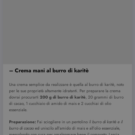
– Crema mani al burro di karitè
Una crema semplice da realizzare è quella al burro di karitè, noto
per le sue proprietà altamente idratanti. Per preparare la crema
dovrai procurarti
200 g di burro di karitè
, 20 grammi di burro
di cacao, 1 cucchiaio di amido di mais e 2 cucchiai di olio
essenziale.
Preparazione:
Fai sciogliere in un pentolino il
burro di karitè e il
burro di cacao
ed uniscilo all’amido di mais e all’olio essenziale,
mescolando con cura per amalgamare bene il composto. Lascia