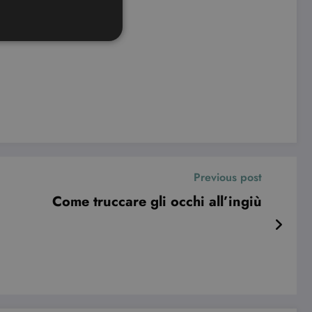
ione dell'account. Il sito
ookie-Script.com per
dei visitatori. È necessario
 funzioni correttamente.
Previous post
ifica se il browser ha o
Come truccare gli occhi all’ingiù
le preferenze dell'utente
nare se il visitatore del
nterfaccia di Youtube.