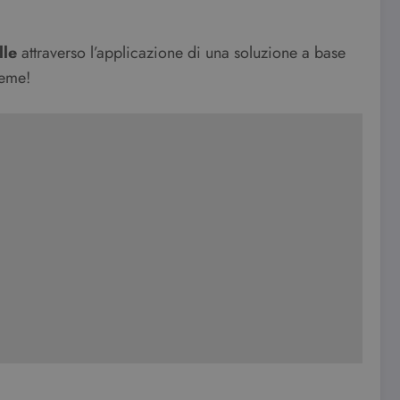
lle
attraverso l’applicazione di una soluzione a base
ieme!