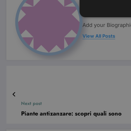
Simona Bo
Add your Biographi
View All Posts
I cookie strettamente necessa
web non può essere utilizza
Nome
CookieScriptConsent
wordpress_test_cookie
Next post
Pro
Nome
Do
Piante antizanzare: scopri quali sono
VISITOR_INFO1_LIVE
Go
.y