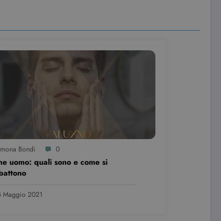
e visualizzazioni dei
imona Bondi
0
e uomo: quali sono e come si
battono
5 Maggio 2021