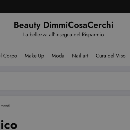
Beauty DimmiCosaCerchi
La bellezza all'insegna del Risparmio
el Corpo
Make Up
Moda
Nail art
Cura del Viso
menti
mico