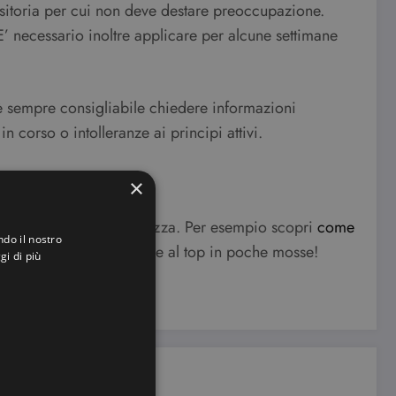
nsitoria per cui non deve destare preoccupazione.
’ necessario inoltre applicare per alcune settimane
 è sempre consigliabile chiedere informazioni
 corso o intolleranze ai principi attivi.
×
 utili a te e alla tua bellezza. Per esempio scopri
come
ndo il nostro
lle grassa
e sarai sempre al top in poche mosse!
gi di più