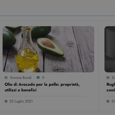
Sessione
Questo cookie è impostato da YouTube per tenere traccia dell
ogle LLC
video incorporati.
outube.com
Simona Bondi
0
S
Olio di Avocado per la pelle: proprietà,
Rugh
utilizzi e benefici
com
22 Luglio 2021
2