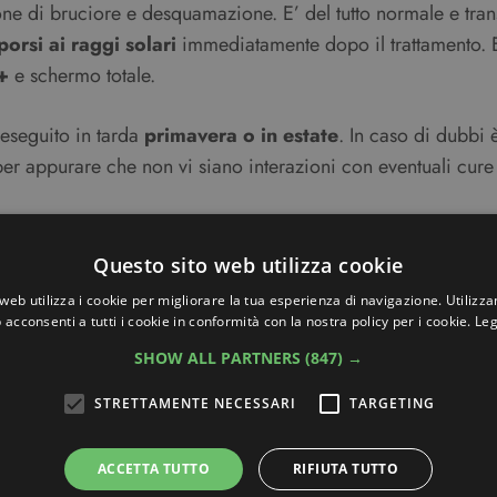
one di bruciore e desquamazione. E’ del tutto normale e tra
porsi ai raggi solari
immediatamente dopo il trattamento. E
+
e schermo totale.
eseguito in tarda
primavera o in estate
. In caso di dubbi
r appurare che non vi siano interazioni con eventuali cure in
?
Questo sito web utilizza cookie
contenuti nella sezione beauty per trovare tanti altri contenuti
web utilizza i cookie per migliorare la tua esperienza di navigazione. Utilizza
a
maschera all’argilla
oppure leggi i
rimedi naturali per la pe
 acconsenti a tutti i cookie in conformità con la nostra policy per i cookie.
Leg
SHOW ALL PARTNERS
(847) →
STRETTAMENTE NECESSARI
TARGETING
ACCETTA TUTTO
RIFIUTA TUTTO