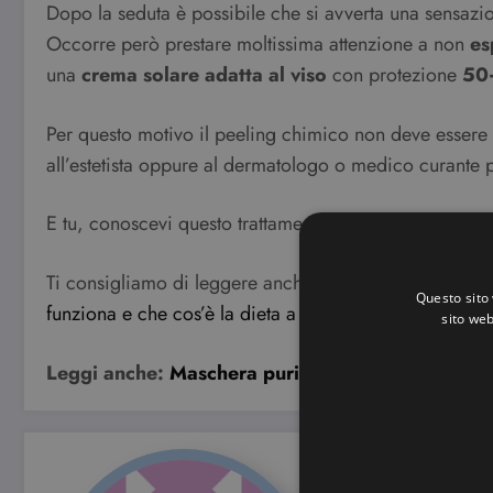
Dopo la seduta è possibile che si avverta una sensazi
Occorre però prestare moltissima attenzione a non
es
una
crema solare adatta al viso
con protezione
50
Per questo motivo il peeling chimico non deve essere 
all’estetista oppure al dermatologo o medico curante pe
E tu, conoscevi questo trattamento? L’hai già eseguito
Ti consigliamo di leggere anche tutti gli altri articoli 
Questo sito 
funziona e che cos’è la dieta a zona,
le proprietà dell
sito web
Leggi anche:
Maschera purificante viso fai da te