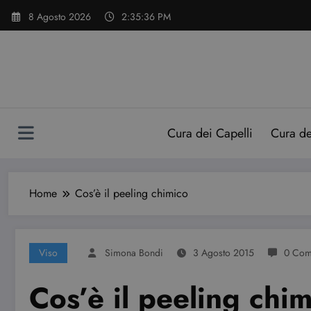
Vai
8 Agosto 2026
2:35:37 PM
al
contenuto
Cura dei Capelli
Cura d
Home
Cos’è il peeling chimico
Viso
Simona Bondi
3 Agosto 2015
0 Com
Cos’è il peeling chi