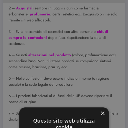
2 –
Acquistali
sempre in luoghi sicuri come farmacie,
erboristerie,
profumerie
, centri estetici ecc. L'acquisto online solo
tramite siti web affidabili.
3 – Evita lo scambio di cosmetici con altre persone e
chiudi
sempre le confezioni
dopo l'uso, rispettandone la data di
scadenza.
4 – Se noti
alterazioni nel prodotto
(colore, profumazione ecc)
sospendine l'uso. Non utilizzare prodotti se compaiono sintomi
come rossore, bruciore, prurito, ecc..
5 – Nelle confezioni deve essere indicato il nome (o ragione
sociale) e la sede legale del produttore.
6 – I prodotti fabbricati al di fuori della UE devono riportare il
paese di origine.
×
7 – Se la data di scadenza è inferiore ai 30 mesi, sarà presente la
dicitura “Consumare preferibilmente entro il…”
Questo sito web utilizza
cookie