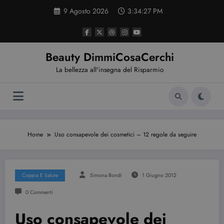
Vai
9 Agosto 2026
3:34:28 PM
al
contenuto
Beauty DimmiCosaCerchi
La bellezza all'insegna del Risparmio
Home
Uso consapevole dei cosmetici – 12 regole da seguire
Coppia E Salute
Simona Bondi
1 Giugno 2012
0 Commenti
Uso consapevole dei