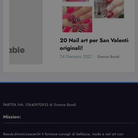
20 Nail art per San Valentino davvero
originali!
24 Gennaio 2021
Simona Bondi
PARTITA IVA: 01640970933 di Simona Bondi
Mission:
Beauty.dimmicosacerchi ti fornisce consigli di bellezza, moda e nail art con