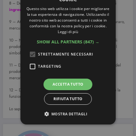
8 – Deve essere sempre indicato nelle etichette l'elenco degli
Questo sito web utilizza i cookie per migliorare
ingredienti
.
la tua esperienza di navigazione. Utilizzando il
nostro sito web acconsenti a tutti i cookie in
9 – Attenzione alle
sostanze nocive
quali arsenico, cloro, curaro,
conformità con la nostra policy per i cookie.
mercurio, nicotina, piombo, cloroformio, pece. ecc..
Leggi di più
10 – Nell'etichetta deve essere sempre riportata la quantità di
SHOW ALL PARTNERS
(847) →
prodotto presente al momento della fabbricazione seguita dal
simbolo “
E
“.
STRETTAMENTE NECESSARI
11 – Deve essere sempre indicato il
lotto di fabbricazione
del
TARGETING
prodotto per facilitarne la rintracciabilità in caso di ritiro dal
mercato.
ACCETTA TUTTO
12 – Devono essere presenti le
indicazioni in italiano
come la
funzione del prodotto ed eventuali precauzioni d'impiego.
RIFIUTA TUTTO
Lo sapevamo, ma ripeterlo non fa mai male! .-)
MOSTRA DETTAGLI