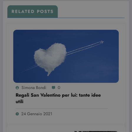
RELATED POSTS
Provider /
Nome
Scadenza
Descrizione
Dominio
VISITOR_INFO1_LIVE
6 mesi
Questo
Google LLC
cookie è
Simona Bondi
0
.youtube.com
impostato d
Regali San Valentino per lui: tante idee
Youtube per
tenere tracci
utili
delle
preferenze
dell'utente
24 Gennaio 2021
per i video di
Youtube
incorporati
nei siti; può