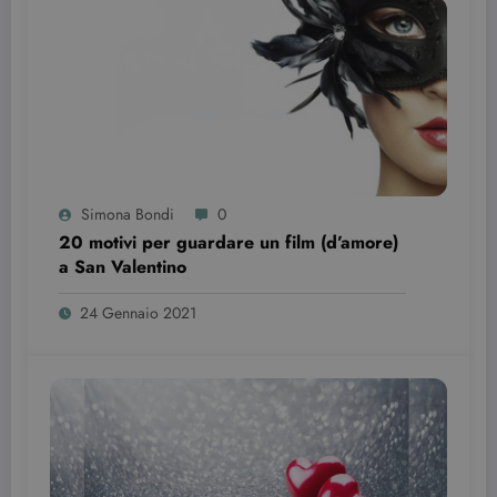
anche
determinare
se il visitator
del sito web
sta
utilizzando l
nuova o la
vecchia
versione
dell'interfacc
di Youtube.
YSC
Sessione
Questo
Google LLC
cookie è
.youtube.com
Simona Bondi
0
impostato d
YouTube per
20 motivi per guardare un film (d’amore)
tenere tracci
a San Valentino
delle
visualizzazio
dei video
24 Gennaio 2021
incorporati.