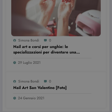
wordpress_test_cookie
Sessione
Automattic Inc.
Simona Bondi
0
beauty.dimmicosacerchi.it
Nail art e corsi per unghie: le
specializzazioni per diventare una
professionista
29 Luglio 2021
Simona Bondi
0
Nail Art San Valentino [Foto]
24 Gennaio 2021
Provider /
Nome
Scadenza
Descrizione
Dominio