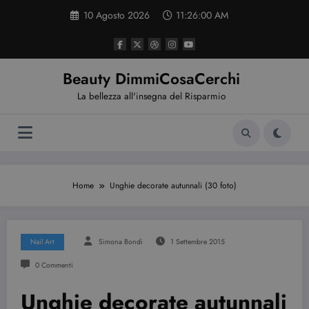
Vai
10 Agosto 2026
11:26:00 AM
al
contenuto
Beauty DimmiCosaCerchi
La bellezza all'insegna del Risparmio
Home
Unghie decorate autunnali (30 foto)
Nail Art
Simona Bondi
1 Settembre 2015
0 Commenti
Unghie decorate autunnali