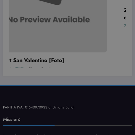
incorporati.
20 Nail art per San Valentino da
originali!
24 Gennaio 2021
Simona Bondi
PARTITA IVA: 01640970933 di Simona Bondi
Mission:
Beauty.dimmicosacerchi ti fornisce consigli di bellezza, moda e nail art con
spensieratezza ed allegria.
Cerca nel sito