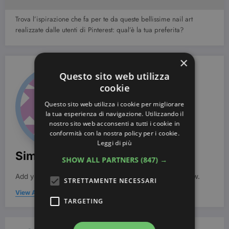
Trova l’ispirazione che fa per te da queste bellissime nail art
realizzate dalle utenti di Pinterest: qual’è la tua preferita?
×
Questo sito web utilizza
cookie
Questo sito web utilizza i cookie per migliorare
la tua esperienza di navigazione. Utilizzando il
nostro sito web acconsenti a tutti i cookie in
conformità con la nostra policy per i cookie.
Leggi di più
Simona Bondi
SHOW ALL PARTNERS
(847) →
Add your Biographical Information.
Edit your Profile
now.
STRETTAMENTE NECESSARI
View All Posts
TARGETING