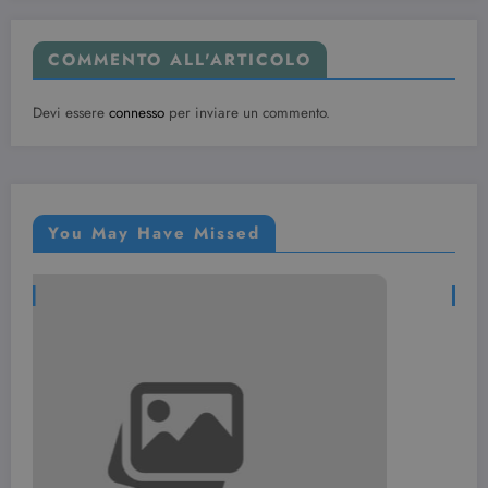
VISITOR_INFO1_LIVE
6 mesi
Questo
Google LLC
cookie è
.youtube.com
impostato d
Youtube per
COMMENTO ALL'ARTICOLO
tenere tracci
delle
preferenze
Devi essere
connesso
per inviare un commento.
dell'utente
per i video di
Youtube
incorporati
nei siti; può
anche
determinare
se il visitator
You May Have Missed
del sito web
sta
utilizzando l
nuova o la
NAIL ART
vecchia
versione
dell'interfacc
di Youtube.
YSC
Sessione
Questo
Google LLC
cookie è
.youtube.com
impostato d
YouTube per
tenere tracci
delle
visualizzazio
dei video