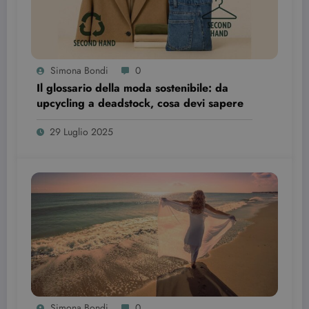
Simona Bondi
0
Il glossario della moda sostenibile: da
upcycling a deadstock, cosa devi sapere
wordpress_test_cookie
Sessione
Automattic Inc.
29 Luglio 2025
beauty.dimmicosacerchi.it
Provider /
Nome
Scadenza
Descrizione
Simona Bondi
0
Dominio