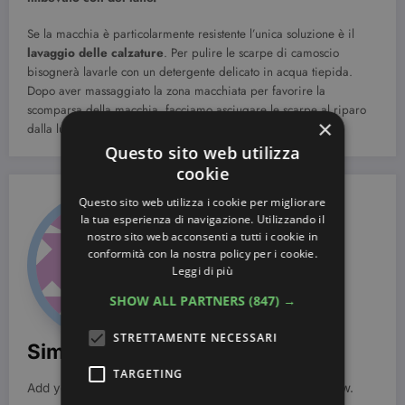
Se la macchia è particolarmente resistente l’unica soluzione è il
lavaggio delle calzature
. Per pulire le scarpe di camoscio
bisognerà lavarle con un detergente delicato in acqua tiepida.
Dopo aver massaggiato la zona macchiata per favorire la
scomparsa della macchia, facciamo asciugare le scarpe al riparo
×
dalla luce diretta del sole.
Questo sito web utilizza
cookie
Questo sito web utilizza i cookie per migliorare
la tua esperienza di navigazione. Utilizzando il
nostro sito web acconsenti a tutti i cookie in
conformità con la nostra policy per i cookie.
Leggi di più
SHOW ALL PARTNERS
(847) →
STRETTAMENTE NECESSARI
Simona Bondi
TARGETING
Add your Biographical Information.
Edit your Profile
now.