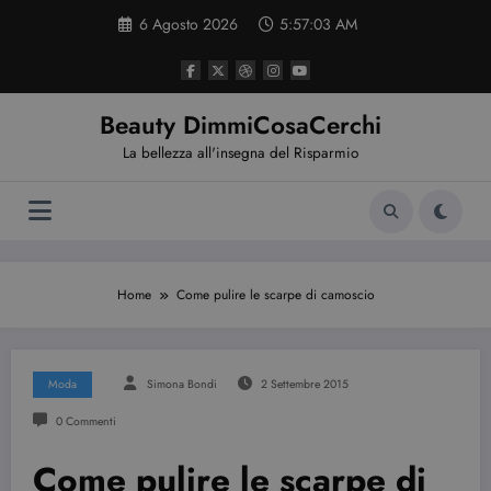
Vai
6 Agosto 2026
5:57:04 AM
al
contenuto
Beauty DimmiCosaCerchi
La bellezza all'insegna del Risparmio
Home
Come pulire le scarpe di camoscio
Moda
Simona Bondi
2 Settembre 2015
0 Commenti
Come pulire le scarpe di