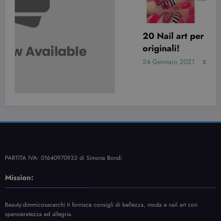
20 Nail art per San Valentino davvero
originali!
24 Gennaio 2021
Simona Bondi
PARTITA IVA: 01640970933 di Simona Bondi
Mission:
Beauty.dimmicosacerchi ti fornisce consigli di bellezza, moda e nail art con
spensieratezza ed allegria.
Cerca nel sito