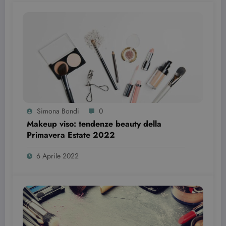
wordpress_test_cookie
Sessione
Automattic Inc.
Simona Bondi
0
beauty.dimmicosacerchi.it
Makeup viso: tendenze beauty della
Primavera Estate 2022￼￼
6 Aprile 2022