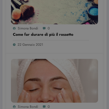
Provider /
Nome
Scadenza
Descrizione
Dominio
VISITOR_INFO1_LIVE
6 mesi
Questo
Google LLC
cookie è
.youtube.com
impostato d
Youtube per
Simona Bondi
0
tenere tracci
delle
Come far durare di più il rossetto
preferenze
dell'utente
per i video di
22 Gennaio 2021
Youtube
incorporati
nei siti; può
anche
determinare
se il visitator
del sito web
sta
utilizzando l
nuova o la
vecchia
versione
dell'interfacc
di Youtube.
YSC
Sessione
Questo
Google LLC
cookie è
.youtube.com
impostato d
Simona Bondi
0
YouTube per