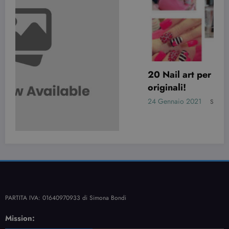
20 Nail art per San Valentino davvero
originali!
24 Gennaio 2021
Simona Bondi
PARTITA IVA: 01640970933 di Simona Bondi
Mission: