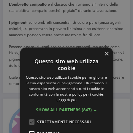
L’ombretto compatto
è il classico che troviamo all’interno della
sua cialdina; compatto perché “pigiato” durante la lavorazione.
I pigmenti
sono ombretti concentrati di colore puro (senza agenti
chimici), si presentano in polvere finissima e ne esistono tantissime
nuances e possono essere anche mescolate fra di loro.
Possono essere utilizzati non solo come ombretti, ma anche come
×
blush, mescolato al nostro gloss o smalto. Consiglio, se si utilizzano i
pigmenti come ombretto o blush di usare, prima dell’applicazione,
Questo sito web utilizza
delle ottime basi trucco, per garantire a lungo il colore.
cookie
Usate i vostri ombretti e divertitevi a giocare con i colori per creare
Questo sito web utilizza i cookie per migliorare
la tua esperienza di navigazione. Utilizzando il
sempre nuove sfumature! Alla prossima.
nostro sito web acconsenti a tutti i cookie in
conformità con la nostra policy per i cookie.
Leggi di più
SHOW ALL PARTNERS
(847) →
STRETTAMENTE NECESSARI