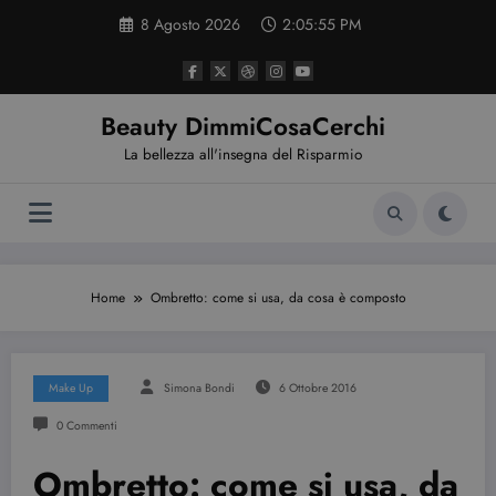
Vai
8 Agosto 2026
2:05:56 PM
al
contenuto
Beauty DimmiCosaCerchi
La bellezza all'insegna del Risparmio
Home
Ombretto: come si usa, da cosa è composto
Make Up
Simona Bondi
6 Ottobre 2016
0 Commenti
Ombretto: come si usa, da