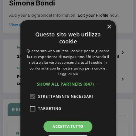
Simona Bondi
Add your Biographical Information.
Edit your Profile
now.
×
View All Posts
Questo sito web utilizza
cookie
Previous post
Questo sito web utilizza i cookie per migliorare
20 Nail art per San Valentino davvero originali!
la tua esperienza di navigazione. Utilizzando il
nostro sito web acconsenti a tutti i cookie in
Next post
conformità con la nostra policy per i cookie.
Leggi di più
Primi sintomi di invecchiamento precoce? Ecco
cosa fare
SHOW ALL PARTNERS
(847) →
STRETTAMENTE NECESSARI
TARGETING
RELATED POSTS
ACCETTA TUTTO
Simona Bondi
0