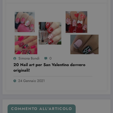
wordpress_test_cookie
Sessione
Automattic Inc.
beauty.dimmicosacerchi.it
Simona Bondi
0
20 Nail art per San Valentino davvero
originali!
24 Gennaio 2021
Provider /
Nome
Scadenza
Descrizione
Dominio
VISITOR_INFO1_LIVE
6 mesi
Questo
Google LLC
COMMENTO ALL'ARTICOLO
cookie è
.youtube.com
impostato d