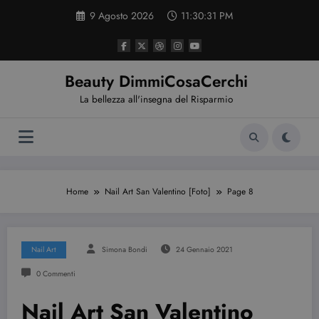
Vai
9 Agosto 2026
11:30:32 PM
al
contenuto
Beauty DimmiCosaCerchi
La bellezza all'insegna del Risparmio
Home
Nail Art San Valentino [Foto]
Page 8
Nail Art
Simona Bondi
24 Gennaio 2021
0 Commenti
Nail Art San Valentino