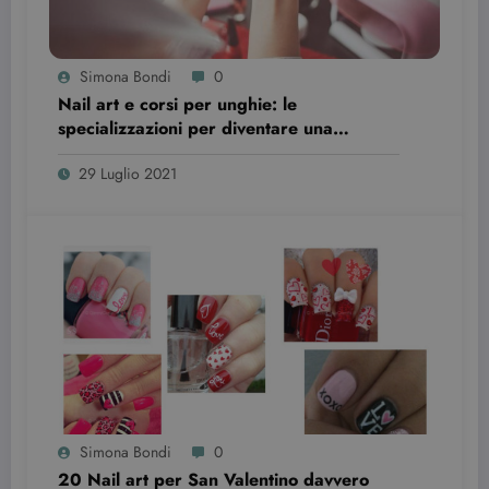
Simona Bondi
0
Nail art e corsi per unghie: le
specializzazioni per diventare una
professionista
29 Luglio 2021
wordpress_test_cookie
Sessione
Automattic Inc.
beauty.dimmicosacerchi.it
Simona Bondi
0
20 Nail art per San Valentino davvero