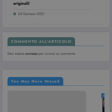
originali!
Provider /
Nome
Scadenza
Descrizione
Dominio
24 Gennaio 2021
VISITOR_INFO1_LIVE
6 mesi
Questo
Google LLC
cookie è
.youtube.com
impostato d
Youtube per
tenere tracci
delle
preferenze
dell'utente
COMMENTO ALL'ARTICOLO
per i video di
Youtube
incorporati
Devi essere
connesso
per inviare un commento.
nei siti; può
anche
determinare
se il visitator
del sito web
sta
utilizzando l
nuova o la
You May Have Missed
vecchia
versione
dell'interfacc
di Youtube.
NAIL ART
YSC
Sessione
Questo
Google LLC
cookie è
.youtube.com
impostato d
YouTube per