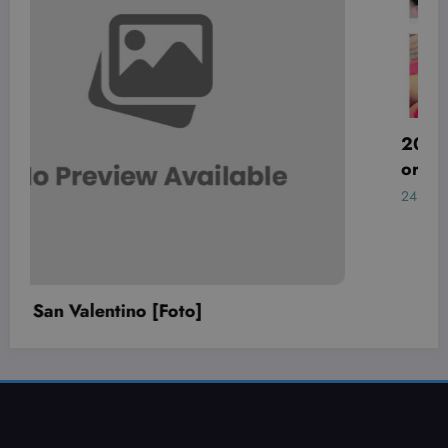
tenere tracci
delle
visualizzazio
dei video
incorporati.
20 Nail art per San Valentino davvero
originali!
24 Gennaio 2021
Simona Bondi
PARTITA IVA: 01640970933 di Simona Bondi
Mission:
Beauty.dimmicosacerchi ti fornisce consigli di bellezza, moda e nail art con