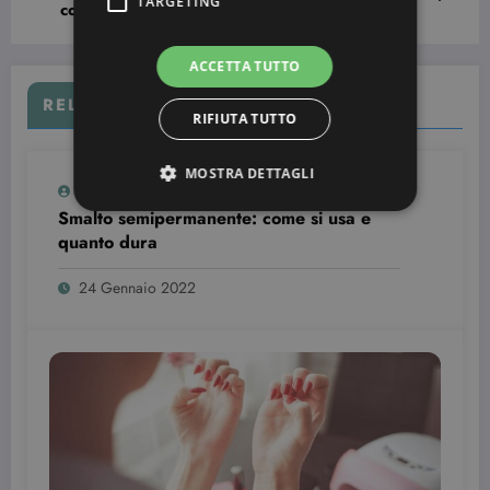
TARGETING
cosa fare
ACCETTA TUTTO
RELATED POSTS
RIFIUTA TUTTO
MOSTRA DETTAGLI
Simona Bondi
0
Smalto semipermanente: come si usa e
quanto dura
Strettamente necessari
Targeting
24 Gennaio 2022
I cookie strettamente necessari consentono le
funzionalità principali del sito web come
l'accesso dell'utente e la gestione dell'account. Il
sito web non può essere utilizzato correttamente
senza i cookie strettamente necessari.
Nome
Provider / Dominio
Scadenza
CookieScriptConsent
3 mesi
CookieScript
beauty.dimmicosacerchi.it