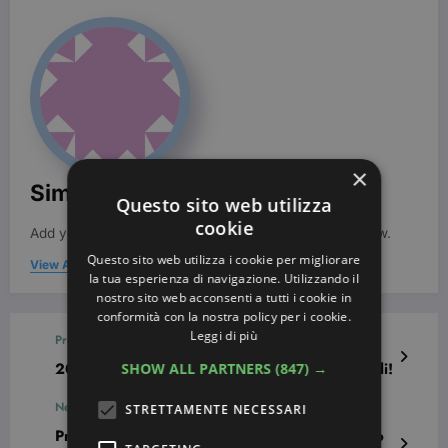
×
Simona Bondi
Questo sito web utilizza
cookie
Add your Biographical Information.
Edit your Profile
now.
Questo sito web utilizza i cookie per migliorare
View All Posts
la tua esperienza di navigazione. Utilizzando il
nostro sito web acconsenti a tutti i cookie in
conformità con la nostra policy per i cookie.
Leggi di più
Previous post
20 Nail art per San Valentino davvero originali!
SHOW ALL PARTNERS
(847) →
Next post
STRETTAMENTE NECESSARI
Primi sintomi di invecchiamento precoce? Ecco