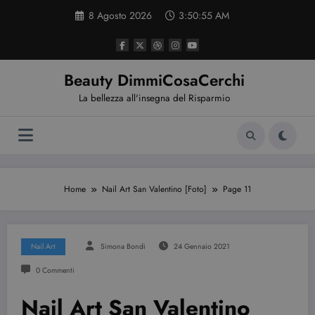
Vai
8 Agosto 2026
3:50:56 AM
al
contenuto
Beauty DimmiCosaCerchi
La bellezza all'insegna del Risparmio
Home
Nail Art San Valentino [Foto]
Page 11
Nail Art
Simona Bondi
24 Gennaio 2021
0 Commenti
Nail Art San Valentino