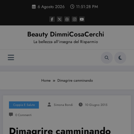
Vai
6 Agosto 2026
11:51:29 PM
al
contenuto
Beauty DimmiCosaCerchi
La bellezza all'insegna del Risparmio
Home
Dimagrire camminando
Coppia E Salute
Simona Bondi
10 Giugno 2015
0 Commenti
Dimagrire camminando