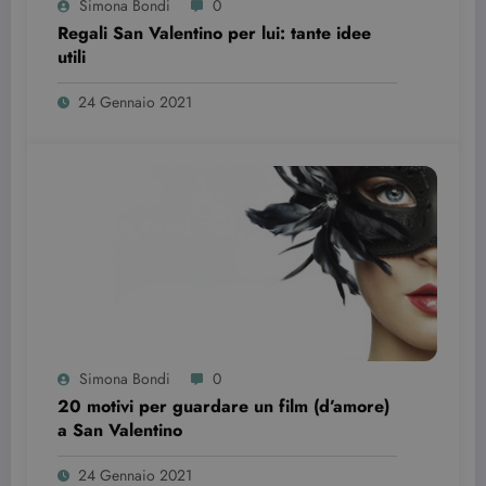
Simona Bondi
0
impostato d
Youtube per
Regali San Valentino per lui: tante idee
tenere tracci
delle
utili
preferenze
dell'utente
per i video di
24 Gennaio 2021
Youtube
incorporati
nei siti; può
anche
determinare
se il visitator
del sito web
sta
utilizzando l
nuova o la
vecchia
versione
dell'interfacc
di Youtube.
YSC
Sessione
Questo
Google LLC
cookie è
.youtube.com
impostato d
Simona Bondi
0
YouTube per
20 motivi per guardare un film (d’amore)
tenere tracci
delle
a San Valentino
visualizzazio
dei video
incorporati.
24 Gennaio 2021