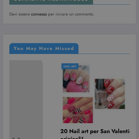
Devi essere
connesso
per inviare un commento.
You May Have Missed
NAIL ART
20 Nail art per San Valentino davvero
originali!