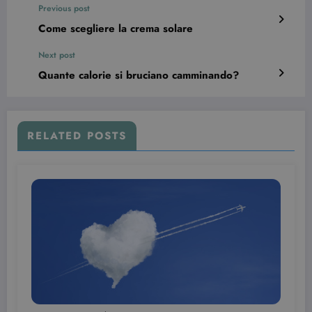
Previous post
Come scegliere la crema solare
Next post
Quante calorie si bruciano camminando?
wordpress_test_cookie
Sessione
Automattic Inc.
beauty.dimmicosacerchi.it
RELATED POSTS
Provider /
Nome
Scadenza
Descrizione
Dominio
VISITOR_INFO1_LIVE
6 mesi
Questo
Google LLC
cookie è
.youtube.com