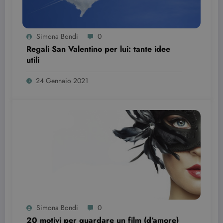
Simona Bondi
0
Regali San Valentino per lui: tante idee
utili
24 Gennaio 2021
Provider /
Nome
Scadenza
Descrizione
Dominio
VISITOR_INFO1_LIVE
6 mesi
Questo
Google LLC
cookie è
.youtube.com
impostato d
Youtube per
tenere tracci
delle
preferenze
dell'utente
per i video di
Youtube
incorporati
nei siti; può
anche
Simona Bondi
0
determinare
se il visitator
20 motivi per guardare un film (d’amore)
del sito web