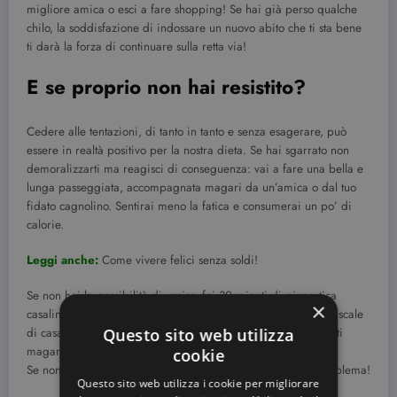
migliore amica o esci a fare shopping! Se hai già perso qualche
chilo, la soddisfazione di indossare un nuovo abito che ti sta bene
ti darà la forza di continuare sulla retta via!
E se proprio non hai resistito?
Cedere alle tentazioni, di tanto in tanto e senza esagerare, può
essere in realtà positivo per la nostra dieta. Se hai sgarrato non
demoralizzarti ma reagisci di conseguenza: vai a fare una bella e
lunga passeggiata, accompagnata magari da un’amica o dal tuo
fidato cagnolino. Sentirai meno la fatica e consumerai un po’ di
calorie.
Leggi anche:
Come vivere felici senza soldi!
Se non hai la possibilità di uscire, fai 30 minuti di ginnastica
×
casalinga fai da te: con un po’ di fantasia vai su e giù per le scale
Questo sito web utilizza
di casa per 30 minuti. Se hai la cyclette, pedala per 30 minuti
magari ascoltando musica o guardando la TV per distrarti.
cookie
Se non hai scale in casa e nemmeno una cyclette, nessun problema!
Questo sito web utilizza i cookie per migliorare