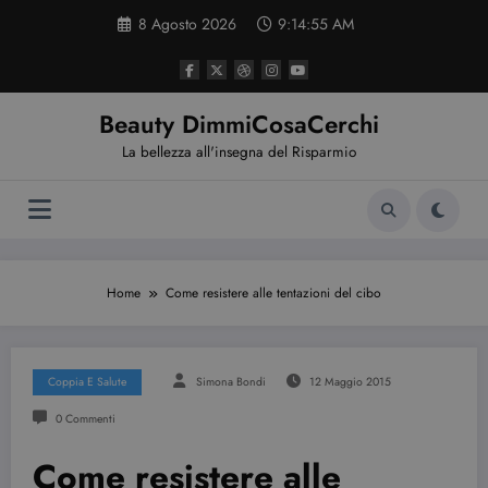
Vai
8 Agosto 2026
9:14:56 AM
al
contenuto
Beauty DimmiCosaCerchi
La bellezza all'insegna del Risparmio
Home
Come resistere alle tentazioni del cibo
Coppia E Salute
Simona Bondi
12 Maggio 2015
0 Commenti
Come resistere alle