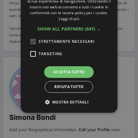
la tua esperienza di navigazione. Utilizzando il
Unisci l’utile al dilettevole e pulisci a fondo la tua casa. Hai idea di
nostro sito web acconsenti a tutti i cookie in
quante calori puoi consumare passando l’aspirapolvere o pulendo i
conformità con la nostra policy per i cookie.
vetri delle finestre? Provare per credere!
Leggi di più
Vorremo concludere ricordandovi che per ogni dieta e’ sempre
SHOW ALL PARTNERS
(847) →
bene essere seguite da uno specialista del settore che saprà
studiare una dieta idonea per voi.
STRETTAMENTE NECESSARI
TARGETING
ACCETTA TUTTO
RIFIUTA TUTTO
MOSTRA DETTAGLI
Simona Bondi
Strettamente necessari
Targeting
Add your Biographical Information.
Edit your Profile
now.
I cookie strettamente necessari consentono le