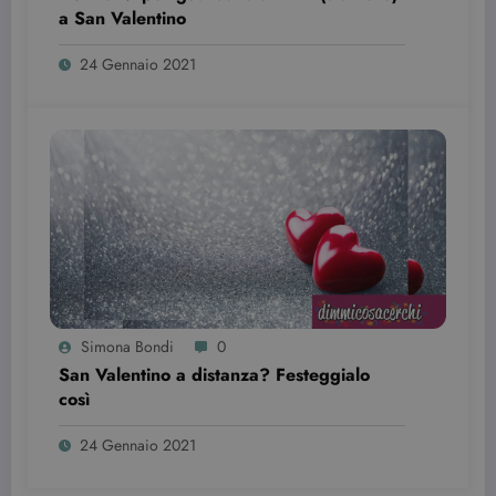
sta
a San Valentino
utilizzando l
nuova o la
vecchia
24 Gennaio 2021
versione
dell'interfacc
di Youtube.
YSC
Sessione
Questo
Google LLC
cookie è
.youtube.com
impostato d
YouTube per
tenere tracci
delle
visualizzazio
dei video
incorporati.
Simona Bondi
0
San Valentino a distanza? Festeggialo
così
24 Gennaio 2021