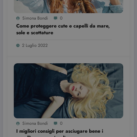
cookie è
.youtube.com
impostato d
Youtube per
tenere tracci
Simona Bondi
0
delle
preferenze
Come proteggere cute e capelli da mare,
dell'utente
per i video di
sole e scottature
Youtube
incorporati
nei siti; può
2 Luglio 2022
anche
determinare
se il visitator
del sito web
sta
utilizzando l
nuova o la
vecchia
versione
dell'interfacc
di Youtube.
YSC
Sessione
Questo
Google LLC
cookie è
.youtube.com
impostato d
YouTube per
tenere tracci
delle
Simona Bondi
0
visualizzazio
dei video
I migliori consigli per asciugare bene i
incorporati.