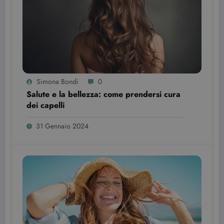
wordpress_test_cookie
Sessione
Automattic Inc.
beauty.dimmicosacerchi.it
Simona Bondi
0
Salute e la bellezza: come prendersi cura
dei capelli
31 Gennaio 2024
Provider /
Nome
Scadenza
Descrizione
Dominio
VISITOR_INFO1_LIVE
6 mesi
Questo
Google LLC