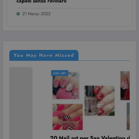
capelli senza rovinarli
21 Marzo 2022
You May Have Missed
NAIL ART
20 Nail art per San Valentino davvero