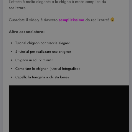
L’effetto è molto elegante e lo chigno è molto semplice da
realizzare.
Guardate il video, è davvero
semplicissimo
da realizzare!
Altre acconciature:
Tutorial chignon con treccia eleganti
5 tutorial per realizzare uno chignon
Chignon in soli 2 minuti!
Come fare lo chignon (tutorial fotografico)
Capelli: la frangetta a chi sta bene?