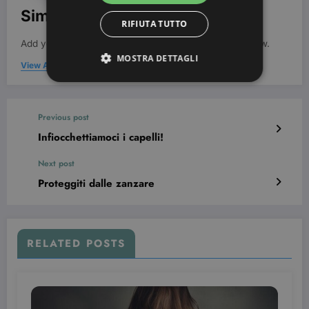
Simona Bondi
RIFIUTA TUTTO
Add your Biographical Information.
Edit your Profile
now.
MOSTRA DETTAGLI
View All Posts
Strettamente necessari
Targeting
Previous post
Infiocchettiamoci i capelli!
I cookie strettamente necessari consentono le
funzionalità principali del sito web come
l'accesso dell'utente e la gestione dell'account. Il
Next post
sito web non può essere utilizzato correttamente
senza i cookie strettamente necessari.
Proteggiti dalle zanzare
Nome
Provider / Dominio
Scadenza
CookieScriptConsent
3 mesi
CookieScript
beauty.dimmicosacerchi.it
RELATED POSTS