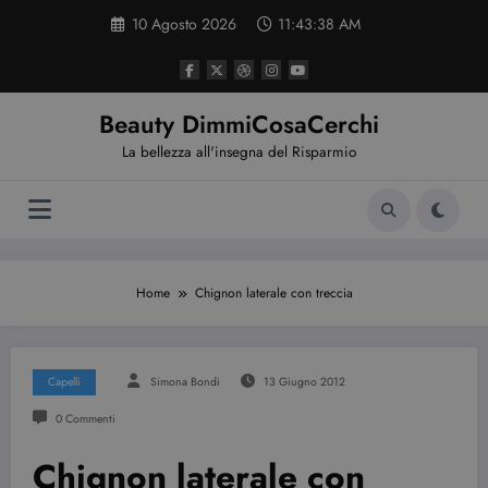
Vai
10 Agosto 2026
11:43:39 AM
al
contenuto
Beauty DimmiCosaCerchi
La bellezza all'insegna del Risparmio
Home
Chignon laterale con treccia
Capelli
Simona Bondi
13 Giugno 2012
0 Commenti
Chignon laterale con