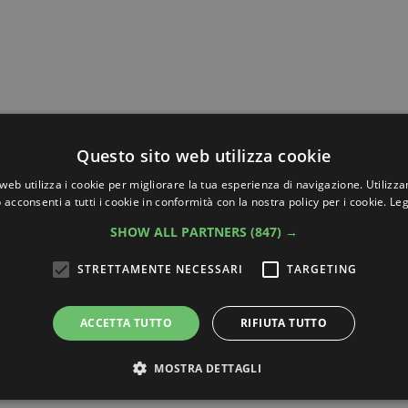
Questo sito web utilizza cookie
li occhi
web utilizza i cookie per migliorare la tua esperienza di navigazione. Utilizza
 acconsenti a tutti i cookie in conformità con la nostra policy per i cookie.
Leg
SHOW ALL PARTNERS
(847) →
STRETTAMENTE NECESSARI
TARGETING
ndi
ACCETTA TUTTO
RIFIUTA TUTTO
cal Information.
Edit your Profile
now.
MOSTRA DETTAGLI