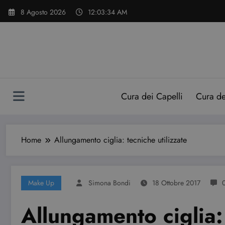
Vai
8 Agosto 2026
12:03:35 AM
al
contenuto
Cura dei Capelli
Cura d
Home
Allungamento ciglia: tecniche utilizzate
Make Up
Simona Bondi
18 Ottobre 2017
Allungamento ciglia: 