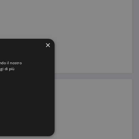
×
ndo il nostro
gi di più