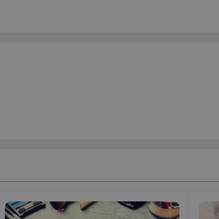
Strettamente necessari
Targeting
ri consentono le funzionalità principali del sito web come l'accesso dell'utente e la gest
to correttamente senza i cookie strettamente necessari.
Provider / Dominio
Scadenza
Descrizione
3 mesi
Questo cookie viene utilizzato dal servizio C
CookieScript
ricordare le preferenze di consenso sui cookie 
beauty.dimmicosacerchi.it
che il banner dei cookie di Cookie-Script.com
Sessione
Utilizzato su siti realizzati con Wordpress. Ver
Automattic Inc.
meno i cookie abilitati
beauty.dimmicosacerchi.it
vider /
Scadenza
Descrizione
minio
6 mesi
Questo cookie è impostato da Youtube per tenere traccia del
ogle LLC
per i video di Youtube incorporati nei siti; può anche determi
outube.com
sito web sta utilizzando la nuova o la vecchia versione dell'i
Sessione
Questo cookie è impostato da YouTube per tenere traccia dell
ogle LLC
video incorporati.
outube.com