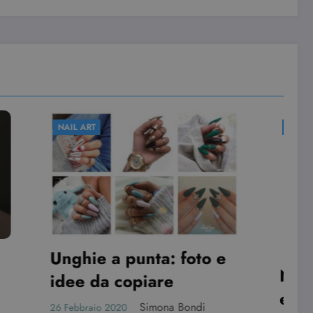
NAIL ART
foto e
Nail art primavera
estate: idee e spunti da
ondi