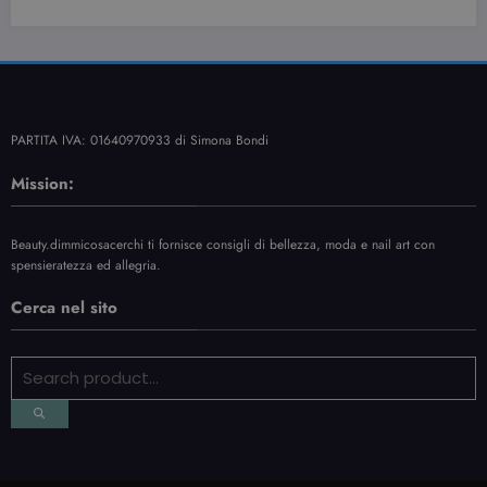
PARTITA IVA: 01640970933 di Simona Bondi
Mission:
Beauty.dimmicosacerchi ti fornisce consigli di bellezza, moda e nail art con
spensieratezza ed allegria.
Cerca nel sito
Contatti
Informativa Privacy
Sitemap
NewsBlogger - Magazine & Blog
WordPress
Tema 2026 | Powered By
SpiceThemes