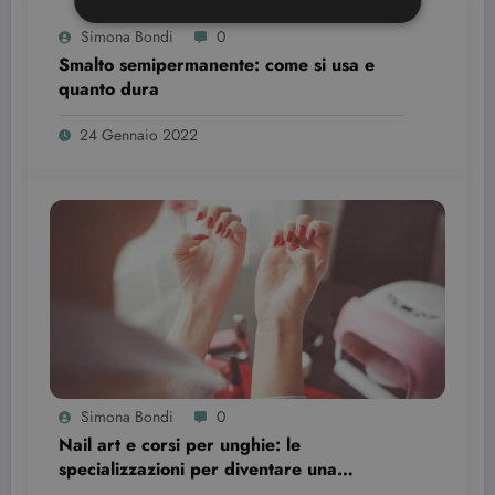
Simona Bondi
0
Smalto semipermanente: come si usa e
Strettamente necessari
Targeting
quanto dura
I cookie strettamente necessari consentono le
funzionalità principali del sito web come
24 Gennaio 2022
l'accesso dell'utente e la gestione dell'account. Il
sito web non può essere utilizzato correttamente
senza i cookie strettamente necessari.
Nome
Provider / Dominio
Scadenza
CookieScriptConsent
3 mesi
CookieScript
beauty.dimmicosacerchi.it
Simona Bondi
0
Nail art e corsi per unghie: le
specializzazioni per diventare una
professionista