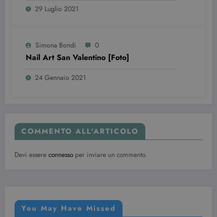
29 Luglio 2021
wordpress_test_cookie
Sessione
Automattic Inc.
beauty.dimmicosacerchi.it
Simona Bondi
0
Nail Art San Valentino [Foto]
24 Gennaio 2021
COMMENTO ALL'ARTICOLO
Provider /
Nome
Scadenza
Descrizione
Dominio
Devi essere
connesso
per inviare un commento.
VISITOR_INFO1_LIVE
6 mesi
Questo
Google LLC
cookie è
.youtube.com
impostato d
Youtube per
tenere tracci
delle
preferenze
You May Have Missed
dell'utente