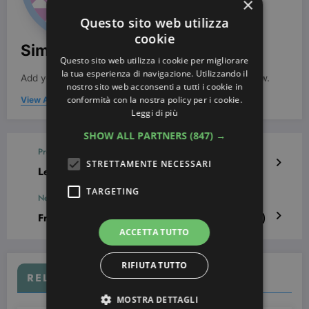
×
Questo sito web utilizza
cookie
Simona Bondi
Questo sito web utilizza i cookie per migliorare
la tua esperienza di navigazione. Utilizzando il
Add your Biographical Information.
Edit your Profile
now.
nostro sito web acconsenti a tutti i cookie in
conformità con la nostra policy per i cookie.
View All Posts
Leggi di più
SHOW ALL PARTNERS
(847) →
Previous post
STRETTAMENTE NECESSARI
Le più belle Nail Art per il matrimonio
TARGETING
Next post
French manicure con cuori (gallery fotografica)
ACCETTA TUTTO
RIFIUTA TUTTO
RELATED POSTS
MOSTRA DETTAGLI