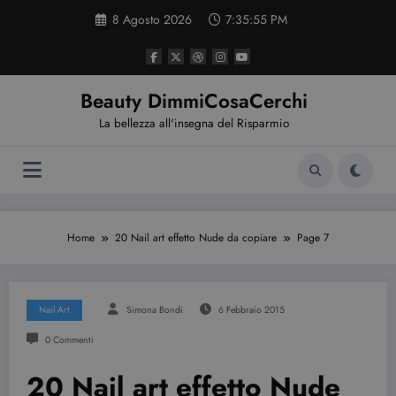
Vai
8 Agosto 2026
7:35:56 PM
al
contenuto
Beauty DimmiCosaCerchi
La bellezza all'insegna del Risparmio
Home
20 Nail art effetto Nude da copiare
Page 7
Nail Art
Simona Bondi
6 Febbraio 2015
0 Commenti
20 Nail art effetto Nude