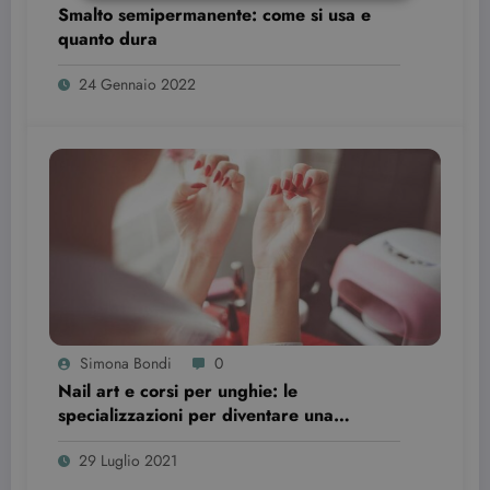
Smalto semipermanente: come si usa e
quanto dura
Strettamente necessari
Targeting
24 Gennaio 2022
I cookie strettamente necessari consentono le
funzionalità principali del sito web come
l'accesso dell'utente e la gestione dell'account. Il
sito web non può essere utilizzato correttamente
senza i cookie strettamente necessari.
Nome
Provider / Dominio
Scadenza
CookieScriptConsent
3 mesi
CookieScript
beauty.dimmicosacerchi.it
Simona Bondi
0
Nail art e corsi per unghie: le
specializzazioni per diventare una
professionista
29 Luglio 2021