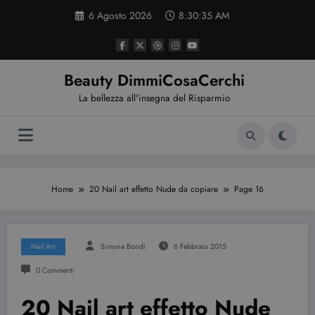
Vai
6 Agosto 2026
8:30:36 AM
al
contenuto
Beauty DimmiCosaCerchi
La bellezza all'insegna del Risparmio
Home
20 Nail art effetto Nude da copiare
Page 16
Nail Art
Simona Bondi
6 Febbraio 2015
0 Commenti
20 Nail art effetto Nude