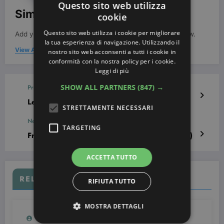
Questo sito web utilizza
Simona Bondi
cookie
Questo sito web utilizza i cookie per migliorare
Add your Biographical Information.
Edit your Profile
now.
la tua esperienza di navigazione. Utilizzando il
View All Posts
nostro sito web acconsenti a tutti i cookie in
conformità con la nostra policy per i cookie.
Leggi di più
SHOW ALL PARTNERS
(847) →
Previous post
Le più belle Nail Art per il matrimonio
STRETTAMENTE NECESSARI
Next post
TARGETING
French manicure con cuori (gallery fotografica)
ACCETTA TUTTO
RELATED POSTS
RIFIUTA TUTTO
MOSTRA DETTAGLI
Simona Bondi
0