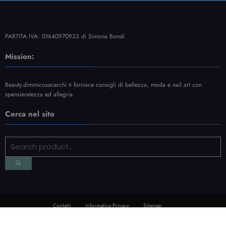
Mission:
Beauty.dimmicosacerchi ti fornisce consigli di bellezza, moda e nail art con
spensieratezza ed allegria.
Cerca nel sito
Contatti
Informativa Privacy
Sitemap
NewsBlogger - Magazine & Blog
WordPress
Tema 2026 | Powered By
SpiceThemes