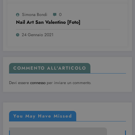
wordpress_test_cookie
Sessione
Automattic Inc.
beauty.dimmicosacerchi.it
Simona Bondi
0
Nail Art San Valentino [Foto]
24 Gennaio 2021
COMMENTO ALL'ARTICOLO
Provider /
Devi essere
connesso
per inviare un commento.
Nome
Scadenza
Descrizione
Dominio
VISITOR_INFO1_LIVE
6 mesi
Questo
Google LLC
cookie è
.youtube.com
impostato d
Youtube per
tenere tracci
You May Have Missed
delle
preferenze
dell'utente
per i video di
Youtube
NAIL ART