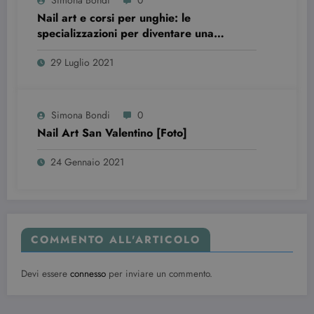
Simona Bondi
0
Nail art e corsi per unghie: le
specializzazioni per diventare una
professionista
wordpress_test_cookie
Sessione
Automattic Inc.
29 Luglio 2021
beauty.dimmicosacerchi.it
Simona Bondi
0
Nail Art San Valentino [Foto]
24 Gennaio 2021
Provider /
Nome
Scadenza
Descrizione
COMMENTO ALL'ARTICOLO
Dominio
VISITOR_INFO1_LIVE
6 mesi
Questo
Google LLC
Devi essere
connesso
per inviare un commento.
cookie è
.youtube.com
impostato d
Youtube per
tenere tracci
delle