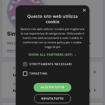
×
Questo sito web utilizza
cookie
Questo sito web utilizza i cookie per migliorare
Simona Bondi
la tua esperienza di navigazione. Utilizzando il
nostro sito web acconsenti a tutti i cookie in
conformità con la nostra policy per i cookie.
Add your Biographical Information.
Edit your Profile
now.
Leggi di più
View All Posts
SHOW ALL PARTNERS
(847) →
STRETTAMENTE NECESSARI
Previous post
TARGETING
Le più belle Nail Art per il matrimonio
Next post
ACCETTA TUTTO
French manicure con cuori (gallery fotografica)
RIFIUTA TUTTO