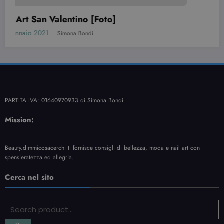
PARTITA IVA: 01640970933 di Simona Bondi
Mission:
Beauty.dimmicosacerchi ti fornisce consigli di bellezza, moda e nail art con
spensieratezza ed allegria.
Cerca nel sito
Contatti
Informativa Privacy
Sitemap
NewsBlogger - Magazine & Blog
WordPress
Tema 2026 | Powered By
SpiceThemes