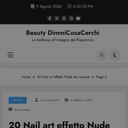
Vai
9 Agosto 2026
4:03:34 PM
al
contenuto
Beauty DimmiCosaCerchi
La bellezza all'insegna del Risparmio
Home
20 Nail art effetto Nude da copiare
Page 3
Nail Art
Simona Bondi
6 Febbraio 2015
0 Commenti
20 Nail art effetto Nude