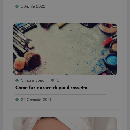
6 Aprile 2022
CookieScriptConsent
3 mesi
CookieScript
beauty.dimmicosacerchi.it
Simona Bondi
0
wordpress_test_cookie
Sessione
Automattic Inc.
Come far durare di più il rossetto
beauty.dimmicosacerchi.it
22 Gennaio 2021