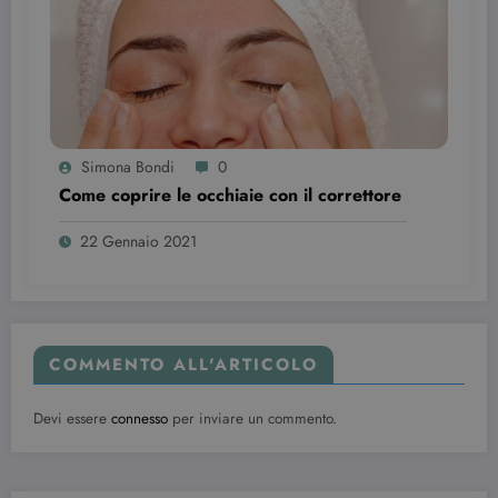
Provider /
Nome
Scadenza
Descrizione
Dominio
VISITOR_INFO1_LIVE
6 mesi
Questo
Google LLC
Simona Bondi
0
cookie è
.youtube.com
Come coprire le occhiaie con il correttore
impostato d
Youtube per
tenere tracci
delle
22 Gennaio 2021
preferenze
dell'utente
per i video di
Youtube
incorporati
nei siti; può
anche
COMMENTO ALL'ARTICOLO
determinare
se il visitator
del sito web
sta
Devi essere
connesso
per inviare un commento.
utilizzando l
nuova o la
vecchia
versione
dell'interfacc