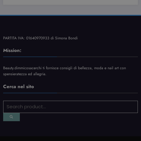
PARTITA IVA: 01640970933 di Simona Bondi
Mission:
Beauty.dimmicosacerchi ti fornisce consigli di bellezza, moda e nail art con
spensieratezza ed allegria.
Cerca nel sito
Contatti
Informativa Privacy
Sitemap
NewsBlogger - Magazine & Blog
WordPress
Tema 2026 | Powered By
SpiceThemes