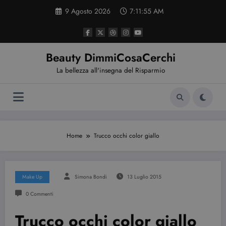
Vai
9 Agosto 2026
7:11:56 AM
al
contenuto
Beauty DimmiCosaCerchi
La bellezza all'insegna del Risparmio
Home
Trucco occhi color giallo
Make Up
Simona Bondi
13 Luglio 2015
0 Commenti
Trucco occhi color giallo