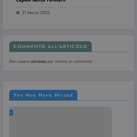
Provider /
Nome
Scadenza
Descrizione
Dominio
21 Marzo 2022
VISITOR_INFO1_LIVE
6 mesi
Questo
Google LLC
cookie è
.youtube.com
impostato d
Youtube per
tenere tracci
delle
preferenze
COMMENTO ALL'ARTICOLO
dell'utente
per i video di
Youtube
incorporati
Devi essere
connesso
per inviare un commento.
nei siti; può
anche
determinare
se il visitator
del sito web
sta
utilizzando l
You May Have Missed
nuova o la
vecchia
versione
dell'interfacc
di Youtube.
NAIL ART
YSC
Sessione
Questo
Google LLC
cookie è
.youtube.com
impostato d
YouTube per