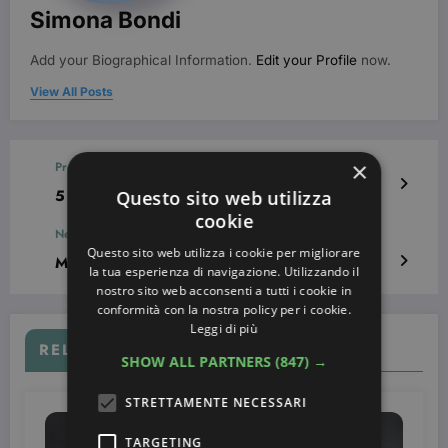
Simona Bondi
Add your Biographical Information.
Edit your Profile
now.
View All Posts
×
Previous post
5 tutorial per acconciature con capelli lunghi
Questo sito web utilizza
cookie
Next post
Questo sito web utilizza i cookie per migliorare
Make Up per carnevale [Foto]
la tua esperienza di navigazione. Utilizzando il
nostro sito web acconsenti a tutti i cookie in
conformità con la nostra policy per i cookie.
Leggi di più
RELATED POSTS
SHOW ALL PARTNERS
(847) →
STRETTAMENTE NECESSARI
TARGETING