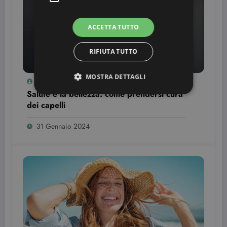
ACCETTA TUTTO
RIFIUTA TUTTO
MOSTRA DETTAGLI
Simona Bondi
0
Salute e la bellezza: come prendersi cura
dei capelli
Strettamente necessari
Targeting
31 Gennaio 2024
I cookie strettamente necessari consentono le
funzionalità principali del sito web come
l'accesso dell'utente e la gestione dell'account. Il
sito web non può essere utilizzato correttamente
senza i cookie strettamente necessari.
Nome
Provider / Dominio
Scadenza
CookieScriptConsent
3 mesi
CookieScript
beauty.dimmicosacerchi.it