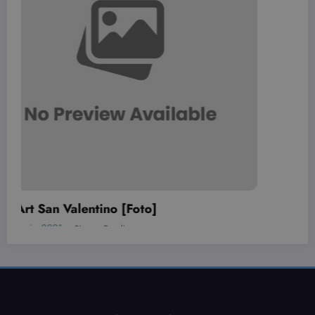
tenere tracci
delle
visualizzazio
dei video
incorporati.
20 Nail art per San Valentino davver
originali!
24 Gennaio 2021
Simona Bondi
PARTITA IVA: 01640970933 di Simona Bondi
Mission:
Beauty.dimmicosacerchi ti fornisce consigli di bellezza, moda e nail art con