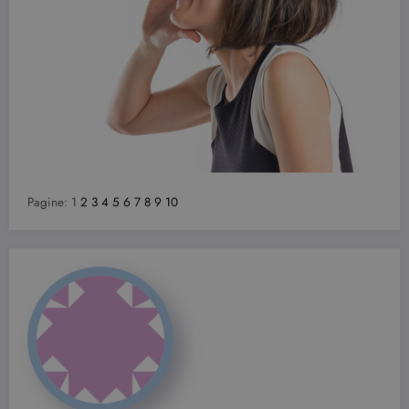
Pagine:
1
2
3
4
5
6
7
8
9
10