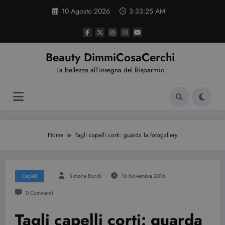
Vai
10 Agosto 2026
3:33:26 AM
al
contenuto
Beauty DimmiCosaCerchi
La bellezza all'insegna del Risparmio
Home
Tagli capelli corti: guarda la fotogallery
Capelli
Simona Bondi
16 Novembre 2016
0 Commenti
Tagli capelli corti: guarda