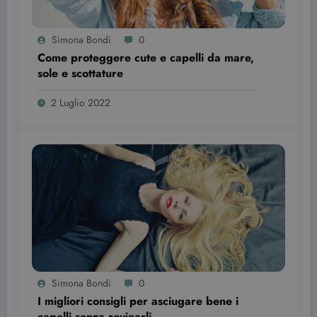
Simona Bondi
0
Come proteggere cute e capelli da mare,
sole e scottature
2 Luglio 2022
wordpress_test_cookie
Sessione
Automattic Inc.
beauty.dimmicosacerchi.it
Simona Bondi
0
I migliori consigli per asciugare bene i
capelli senza rovinarli