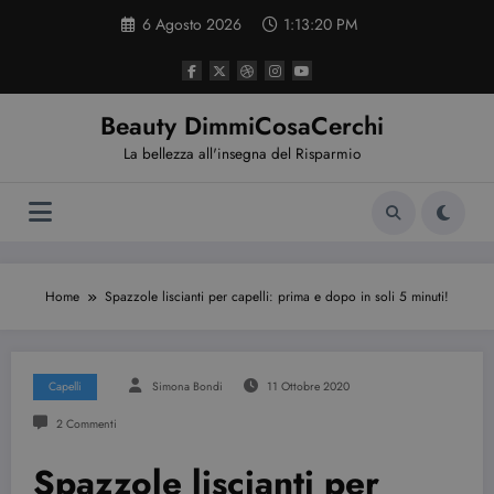
Vai
6 Agosto 2026
1:13:21 PM
al
contenuto
Beauty DimmiCosaCerchi
La bellezza all'insegna del Risparmio
Home
Spazzole liscianti per capelli: prima e dopo in soli 5 minuti!
Capelli
Simona Bondi
11 Ottobre 2020
2 Commenti
Spazzole liscianti per