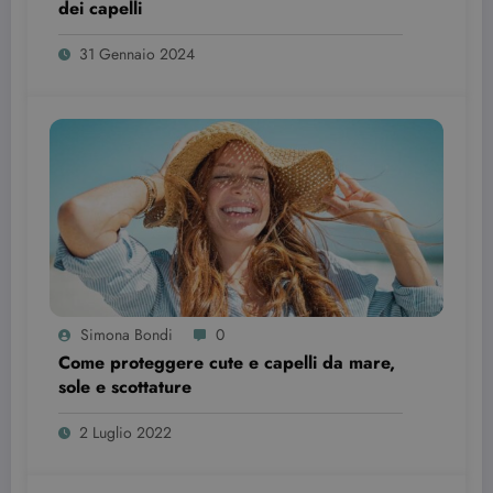
nuova o la
dei capelli
vecchia
versione
dell'interfacc
31 Gennaio 2024
di Youtube.
YSC
Sessione
Questo
Google LLC
cookie è
.youtube.com
impostato d
YouTube per
tenere tracci
delle
visualizzazio
dei video
incorporati.
Simona Bondi
0
Come proteggere cute e capelli da mare,
sole e scottature
2 Luglio 2022