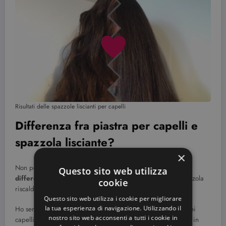
Risultati delle spazzole liscianti per capelli
Differenza fra piastra per capelli e
spazzola lisciante?
×
Non posso che concludere l’articolo evidenziando anche le
Questo sito web utilizza
differenze fra l’uso di una piastra
per capelli ed una spazzola
cookie
riscaldante per lisciarli.
Questo sito web utilizza i cookie per migliorare
la tua esperienza di navigazione. Utilizzando il
Ho sempre utilizzato la piastra per eliminare le onde dai miei
nostro sito web acconsenti a tutti i cookie in
capelli, ma da oggi in poi la mia cara vecchia piastra andrà in