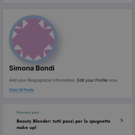
sito web non può essere utilizzato correttamente
senza i cookie strettamente necessari.
Nome
Provider / Dominio
Scadenza
CookieScriptConsent
3 mesi
CookieScript
beauty.dimmicosacerchi.it
Simona Bondi
Add your Biographical Information.
Edit your Profile
now.
View All Posts
wordpress_test_cookie
Sessione
Automattic Inc.
beauty.dimmicosacerchi.it
Previous post
Beauty Blender: tutti pazzi per la spugnetta
make up!