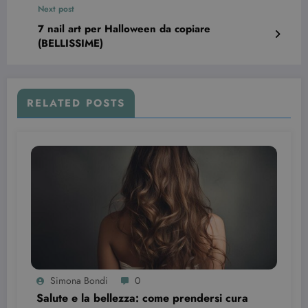
Next post
7 nail art per Halloween da copiare
(BELLISSIME)
RELATED POSTS
Provider /
Nome
Scadenza
Descrizione
Dominio
VISITOR_INFO1_LIVE
6 mesi
Questo
Google LLC
cookie è
.youtube.com
impostato d
Youtube per
tenere tracci
delle
preferenze
dell'utente
per i video di
Youtube
incorporati
nei siti; può
anche
determinare
se il visitator
Simona Bondi
0
del sito web
sta
Salute e la bellezza: come prendersi cura
utilizzando l