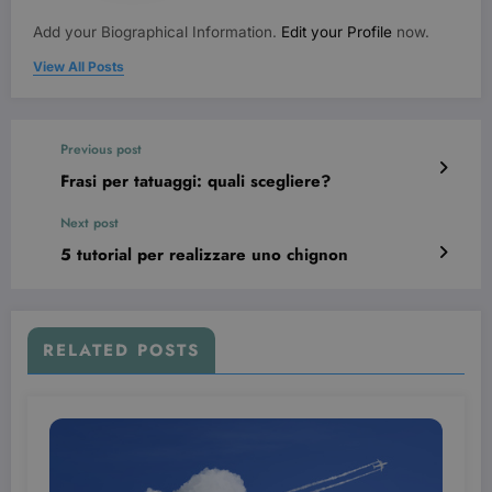
I cookie strettamente necessari consentono le
Add your Biographical Information.
Edit your Profile
now.
funzionalità principali del sito web come
l'accesso dell'utente e la gestione dell'account. Il
View All Posts
sito web non può essere utilizzato correttamente
senza i cookie strettamente necessari.
Nome
Provider / Dominio
Scadenza
Previous post
CookieScriptConsent
3 mesi
CookieScript
beauty.dimmicosacerchi.it
Frasi per tatuaggi: quali scegliere?
Next post
5 tutorial per realizzare uno chignon
RELATED POSTS
wordpress_test_cookie
Sessione
Automattic Inc.
beauty.dimmicosacerchi.it