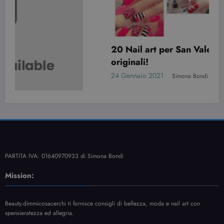
20 Nail art per San Valentino davvero
originali!
24 Gennaio 2021
Simona Bondi
PARTITA IVA: 01640970933 di Simona Bondi
Mission:
Beauty.dimmicosacerchi ti fornisce consigli di bellezza, moda e nail art con
spensieratezza ed allegria.