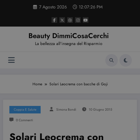
Vai
7 Agosto 2026
12:07:27 PM
al
contenuto
Beauty DimmiCosaCerchi
La bellezza all'insegna del Risparmio
Home
Solari Leocrema con bacche di Goji
Coppia E Salute
Simona Bondi
10 Giugno 2015
0 Commenti
Solari Leocrema con