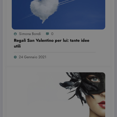
Simona Bondi
0
Regali San Valentino per lui: tante idee
utili
24 Gennaio 2021
Provider /
Nome
Scadenza
Descrizione
Dominio
VISITOR_INFO1_LIVE
6 mesi
Questo
Google LLC
cookie è
.youtube.com
impostato d
Youtube per
tenere tracci
delle
preferenze
dell'utente
per i video di
Youtube
incorporati
nei siti; può
anche
determinare