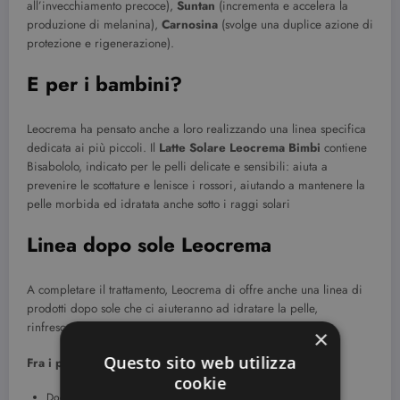
all’invecchiamento precoce),
Suntan
(incrementa e accelera la
produzione di melanina),
Carnosina
(svolge una duplice azione di
protezione e rigenerazione).
E per i bambini?
Leocrema ha pensato anche a loro realizzando una linea specifica
dedicata ai più piccoli. Il
Latte Solare Leocrema Bimbi
contiene
Bisabololo, indicato per le pelli delicate e sensibili: aiuta a
prevenire le scottature e lenisce i rossori, aiutando a mantenere la
pelle morbida ed idratata anche sotto i raggi solari
Linea dopo sole Leocrema
A completare il trattamento, Leocrema di offre anche una linea di
prodotti dopo sole che ci aiuteranno ad idratare la pelle,
rinfrescarla e mantenere l’abbronzatura più a lungo.
×
Questo sito web utilizza
Fra i prodotti dopo sole troviamo:
cookie
Doccia Solare Rinfrescante