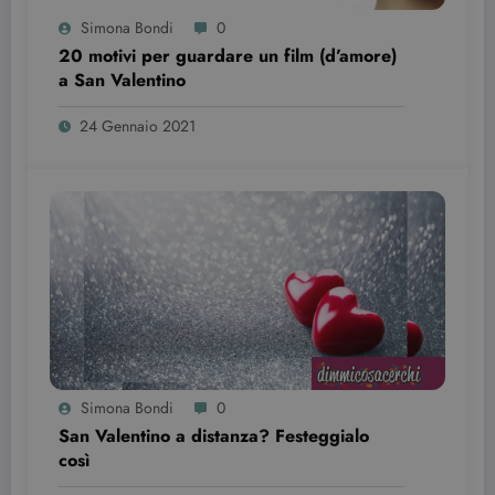
se il visitator
Simona Bondi
0
del sito web
sta
20 motivi per guardare un film (d’amore)
utilizzando l
nuova o la
a San Valentino
vecchia
versione
dell'interfacc
24 Gennaio 2021
di Youtube.
YSC
Sessione
Questo
Google LLC
cookie è
.youtube.com
impostato d
YouTube per
tenere tracci
delle
visualizzazio
dei video
incorporati.
Simona Bondi
0
San Valentino a distanza? Festeggialo
così