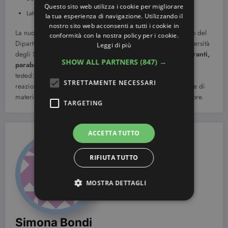
Questo sito web utilizza i cookie per migliorare
Latte Doposole Leocrema
la tua esperienza di navigazione. Utilizzando il
nostro sito web acconsenti a tutti i cookie in
La nuova linea Leocrema Solare è stata testata sotto il controllo del
conformità con la nostra policy per i cookie.
Dipartimento di Medicina Interna e Terapia medica dell’Università
Leggi di più
degli Studi di Pavia. Le formulazioni
non contengono coloranti,
SHOW ALL PARTNERS
(847) →
parabeni, oli minerali e alcol
. Inoltre i prodotti sono Nickel
tested: il contenuto di nickel è inferiore 10 volte alla soglia di
STRETTAMENTE NECESSARI
reazione allergica sui soggetti sensibili. Le formule sono prive di
materie prime comedogeniche e resistenti all’acqua e al sudore.
TARGETING
ACCETTA TUTTO
RIFIUTA TUTTO
MOSTRA DETTAGLI
Simona Bondi
Strettamente necessari
Targeting