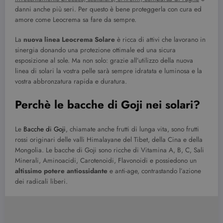
danni anche più seri. Per questo è bene proteggerla con cura ed
amore come Leocrema sa fare da sempre.
La
nuova linea Leocrema Solare
è ricca di attivi che lavorano in
sinergia donando una protezione ottimale ed una sicura
esposizione al sole. Ma non solo: grazie all’utilizzo della nuova
linea di solari la vostra pelle sarà sempre idratata e luminosa e la
vostra abbronzatura rapida e duratura.
Perchè le bacche di Goji nei solari?
Le
Bacche di Goji
, chiamate anche frutti di lunga vita, sono frutti
rossi originari delle valli Himalayane del Tibet, della Cina e della
Mongolia. Le bacche di Goji sono ricche di Vitamina A, B, C, Sali
Minerali, Aminoacidi, Carotenoidi, Flavonoidi e possiedono un
altissimo potere antiossidante
e anti-age, contrastando l’azione
dei radicali liberi.