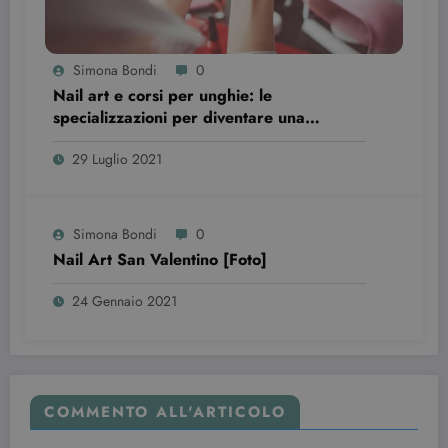
vecchia
versione
dell'interfacc
di Youtube.
Simona Bondi
0
YSC
Sessione
Questo
Google LLC
cookie è
.youtube.com
Nail art e corsi per unghie: le
impostato d
specializzazioni per diventare una
YouTube per
tenere tracci
professionista
delle
29 Luglio 2021
visualizzazio
dei video
incorporati.
Simona Bondi
0
Nail Art San Valentino [Foto]
24 Gennaio 2021
COMMENTO ALL'ARTICOLO