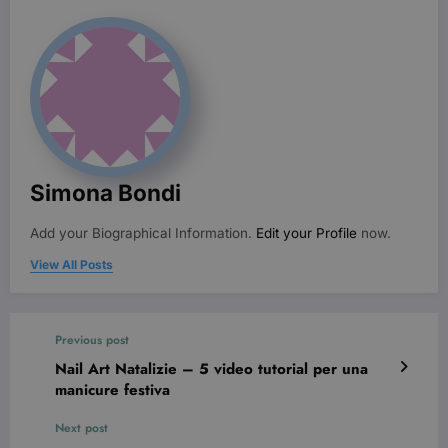
senza i cookie strettamente necessari.
Nome
Provider / Dominio
Scadenza
CookieScriptConsent
3 mesi
CookieScript
beauty.dimmicosacerchi.it
Simona Bondi
Add your Biographical Information.
Edit your Profile
now.
View All Posts
wordpress_test_cookie
Sessione
Automattic Inc.
Previous post
beauty.dimmicosacerchi.it
Nail Art Natalizie – 5 video tutorial per una
manicure festiva
Next post