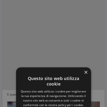
×
Questo sito web utilizza
cookie
Questo sito web utilizza i cookie per migliorare
E questa versione realizzata su una base di smalto argento?
la tua esperienza di navigazione. Utilizzando il
nostro sito web acconsenti a tutti i cookie in
conformità con la nostra policy per i cookie.