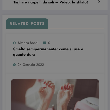
Tagliare i capelli da soli – Video, lo sfilato!
RELATED POSTS
Provider /
Nome
Scadenza
Descrizione
Dominio
Simona Bondi
0
VISITOR_INFO1_LIVE
6 mesi
Questo
Google LLC
Smalto semipermanente: come si usa e
cookie è
.youtube.com
impostato d
quanto dura
Youtube per
tenere tracci
delle
24 Gennaio 2022
preferenze
dell'utente
per i video di
Youtube
incorporati
nei siti; può
anche
determinare
se il visitator
del sito web
sta
utilizzando l
nuova o la