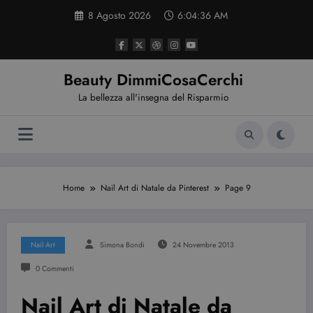
Vai
8 Agosto 2026
6:04:37 AM
al
contenuto
Beauty DimmiCosaCerchi
La bellezza all'insegna del Risparmio
Home
Nail Art di Natale da Pinterest
Page 9
Nail Art
Simona Bondi
24 Novembre 2013
0 Commenti
Nail Art di Natale da