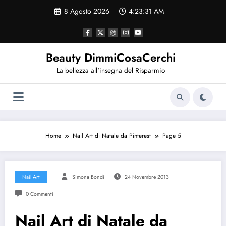
Vai
8 Agosto 2026
4:23:31 AM
al
contenuto
Beauty DimmiCosaCerchi
La bellezza all'insegna del Risparmio
Home
Nail Art di Natale da Pinterest
Page 5
Nail Art
Simona Bondi
24 Novembre 2013
0 Commenti
Nail Art di Natale da