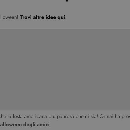
alloween!
Trovi altre idee qui
.
che la festa americana più paurosa che ci sia! Ormai ha pres
Halloween degli amici
.