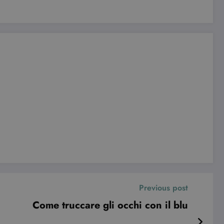
le preferenze dell'utente
nare se il visitatore del
nterfaccia di Youtube.
e visualizzazioni dei
Previous post
Come truccare gli occhi con il blu