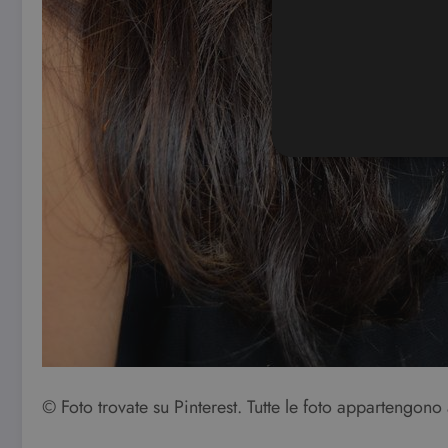
I cookie strettamente necessa
web non può essere utilizza
Nome
CookieScriptConsent
wordpress_test_cookie
© Foto trovate su Pinterest. Tutte le foto appartengono a