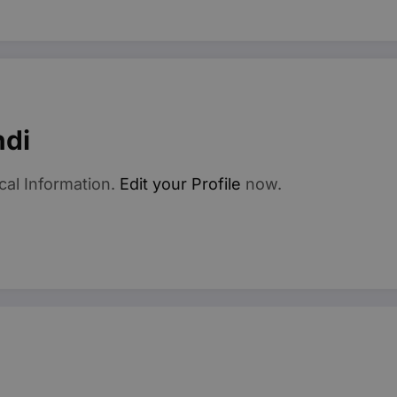
vider /
Scadenza
Descrizione
minio
6 mesi
Questo cookie è impostato da Youtube per tenere traccia del
ogle LLC
per i video di Youtube incorporati nei siti; può anche determi
outube.com
sito web sta utilizzando la nuova o la vecchia versione dell'i
Sessione
Questo cookie è impostato da YouTube per tenere traccia dell
ogle LLC
video incorporati.
outube.com
ndi
cal Information.
Edit your Profile
now.