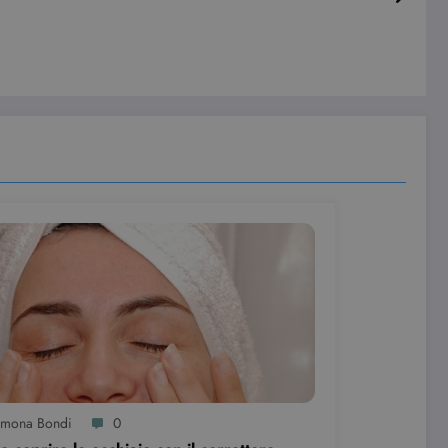
imona Bondi
0