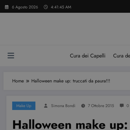
Vai
6 Agosto 2026
4:41:46 AM
al
contenuto
Cura dei Capelli
Cura d
Home
Halloween make up: truccati da paura!!!
Make Up
Simona Bondi
7 Ottobre 2015
0
Halloween make up: t