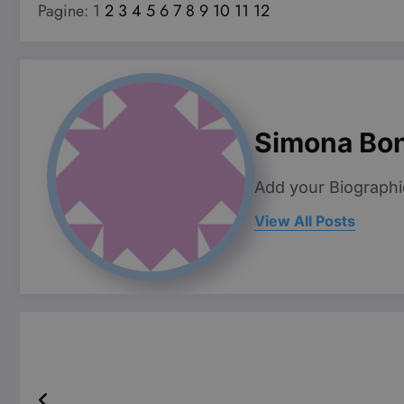
Pagine:
1
2
3
4
5
6
7
8
9
10
11
12
Pro
Nome
Do
VISITOR_INFO1_LIVE
Go
.y
YSC
Go
.y
Simona Bo
Add your Biographi
View All Posts