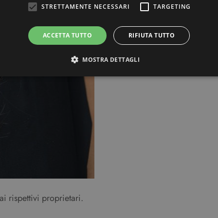
STRETTAMENTE NECESSARI
TARGETING
ACCETTA TUTTO
RIFIUTA TUTTO
MOSTRA DETTAGLI
Strettamente necessari
Targeting
ri consentono le funzionalità principali del sito web come l'accesso dell'utente e la gest
to correttamente senza i cookie strettamente necessari.
Provider / Dominio
Scadenza
Descrizione
3 mesi
Questo cookie viene utilizzato dal servizio C
CookieScript
ricordare le preferenze di consenso sui cookie 
beauty.dimmicosacerchi.it
che il banner dei cookie di Cookie-Script.com
Sessione
Utilizzato su siti realizzati con Wordpress. Ver
Automattic Inc.
meno i cookie abilitati
beauty.dimmicosacerchi.it
i rispettivi proprietari.