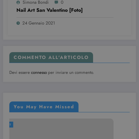
Simona Bondi
0
beauty.dimmicosacerchi.it
Nail Art San Valentino [Foto]
24 Gennaio 2021
COMMENTO ALL'ARTICOLO
Devi essere
connesso
per inviare un commento.
Provider /
Nome
Scadenza
Descrizione
Dominio
VISITOR_INFO1_LIVE
6 mesi
Questo
Google LLC
cookie è
.youtube.com
impostato d
Youtube per
You May Have Missed
tenere tracci
delle
preferenze
dell'utente
NAIL ART
per i video di
Youtube
incorporati