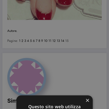
Autore.
Pagine:
1
2
3
4
5
6
7
8
9
10
11
12
13
14
15
×
Simona Bondi
Questo sito web utilizza