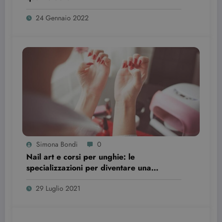
Strettamente necessari
Targeting
24 Gennaio 2022
I cookie strettamente necessari consentono le
funzionalità principali del sito web come
l'accesso dell'utente e la gestione dell'account. Il
sito web non può essere utilizzato correttamente
senza i cookie strettamente necessari.
Nome
Provider / Dominio
Scadenza
CookieScriptConsent
3 mesi
CookieScript
beauty.dimmicosacerchi.it
Simona Bondi
0
Nail art e corsi per unghie: le
specializzazioni per diventare una
professionista
29 Luglio 2021
wordpress_test_cookie
Sessione
Automattic Inc.