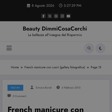
Vai
8 Agosto 2026
5:27:40 PM
al
contenuto
Beauty DimmiCosaCerchi
La bellezza all'insegna del Risparmio
Home
French manicure con cuori (gallery fotografica)
Page 15
Nail Art
Simona Bondi
6 Febbraio 2015
0 Commenti
French manicure con