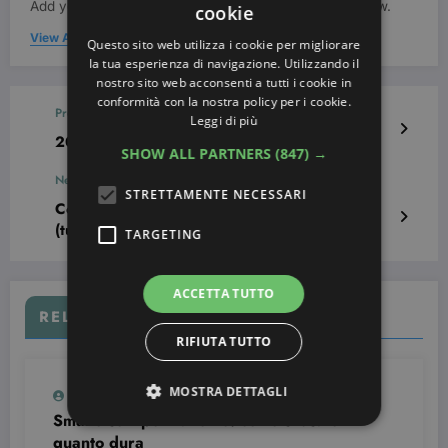
Add your Biographical Information.
Edit your Profile
now.
cookie
View All Posts
Questo sito web utilizza i cookie per migliorare
la tua esperienza di navigazione. Utilizzando il
nostro sito web acconsenti a tutti i cookie in
conformità con la nostra policy per i cookie.
Previous post
Leggi di più
20 Nail art effetto Nude da copiare
SHOW ALL PARTNERS
(847) →
Next post
STRETTAMENTE NECESSARI
Come disegnare un cuore sulle unghie
(tutorial)
TARGETING
ACCETTA TUTTO
RELATED POSTS
RIFIUTA TUTTO
MOSTRA DETTAGLI
Simona Bondi
0
Smalto semipermanente: come si usa e
quanto dura