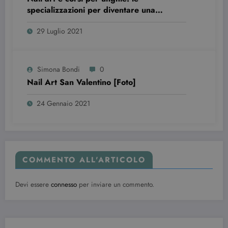
specializzazioni per diventare una
professionista
29 Luglio 2021
wordpress_test_cookie
Sessione
Automattic Inc.
beauty.dimmicosacerchi.it
Simona Bondi
0
Nail Art San Valentino [Foto]
24 Gennaio 2021
COMMENTO ALL'ARTICOLO
Provider /
Nome
Scadenza
Descrizione
Dominio
Devi essere
connesso
per inviare un commento.
VISITOR_INFO1_LIVE
6 mesi
Questo
Google LLC
cookie è
.youtube.com
impostato d
Youtube per
tenere tracci
delle
preferenze