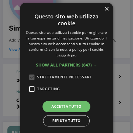
×
Questo sito web utilizza
cookie
Simona Bondi
Questo sito web utilizza i cookie per migliorare
la tua esperienza di navigazione. Utilizzando il
Add your Biographical Information.
Edit your Profile
now.
nostro sito web acconsenti a tutti i cookie in
conformità con la nostra policy per i cookie.
View All Posts
Leggi di più
SHOW ALL PARTNERS
(847) →
Previous post
STRETTAMENTE NECESSARI
20 Nail art effetto Nude da copiare
TARGETING
Next post
Come disegnare un cuore sulle unghie
(tutorial)
ACCETTA TUTTO
RIFIUTA TUTTO
RELATED POSTS