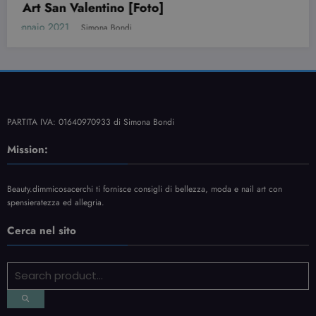
PARTITA IVA: 01640970933 di Simona Bondi
Mission:
Beauty.dimmicosacerchi ti fornisce consigli di bellezza, moda e nail art con
spensieratezza ed allegria.
Cerca nel sito
Contatti
Informativa Privacy
Sitemap
NewsBlogger - Magazine & Blog
WordPress
Tema 2026 | Powered By
SpiceThemes