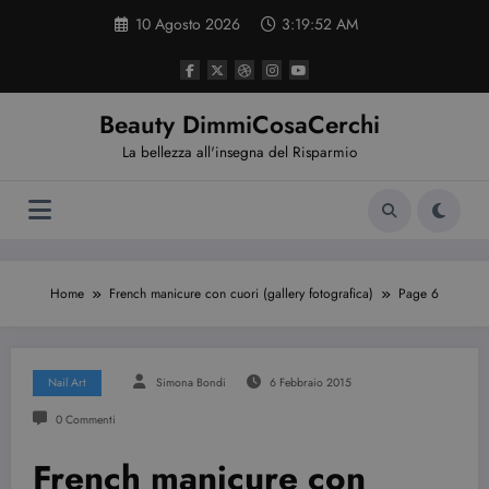
Vai
10 Agosto 2026
3:19:53 AM
al
contenuto
Beauty DimmiCosaCerchi
La bellezza all'insegna del Risparmio
Home
French manicure con cuori (gallery fotografica)
Page 6
Nail Art
Simona Bondi
6 Febbraio 2015
0 Commenti
French manicure con