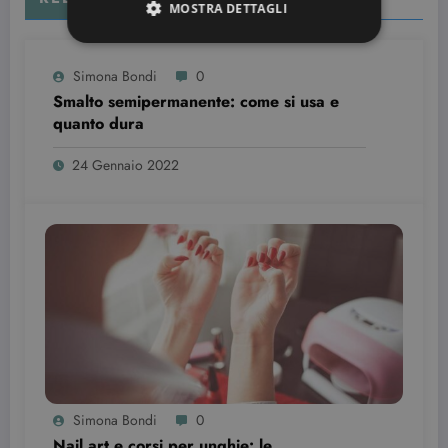
MOSTRA DETTAGLI
Simona Bondi
0
Strettamente necessari
Targeting
Smalto semipermanente: come si usa e
quanto dura
I cookie strettamente necessari consentono le
funzionalità principali del sito web come
l'accesso dell'utente e la gestione dell'account. Il
24 Gennaio 2022
sito web non può essere utilizzato correttamente
senza i cookie strettamente necessari.
Nome
Provider / Dominio
Scadenza
CookieScriptConsent
3 mesi
CookieScript
beauty.dimmicosacerchi.it
Simona Bondi
0
Nail art e corsi per unghie: le