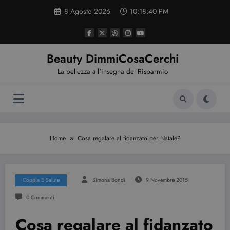
Vai
8 Agosto 2026
10:18:41 PM
al
contenuto
Beauty DimmiCosaCerchi
La bellezza all'insegna del Risparmio
Home
Cosa regalare al fidanzato per Natale?
Coppia E Salute
Simona Bondi
9 Novembre 2015
0 Commenti
Cosa regalare al fidanzato