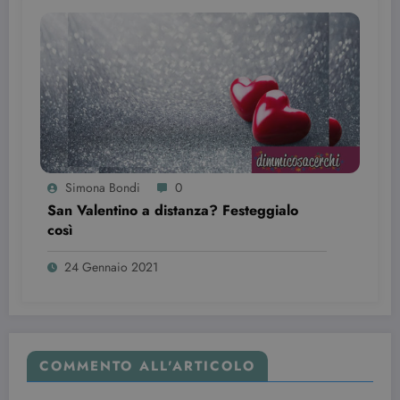
vecchia
versione
dell'interfacc
di Youtube.
YSC
Sessione
Questo
Google LLC
cookie è
.youtube.com
impostato d
YouTube per
tenere tracci
delle
visualizzazio
dei video
incorporati.
Simona Bondi
0
San Valentino a distanza? Festeggialo
così
24 Gennaio 2021
COMMENTO ALL'ARTICOLO