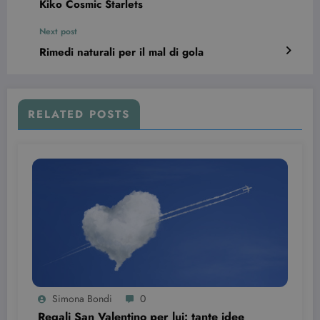
Kiko Cosmic Starlets
senza i cookie strettamente necessari.
Nome
Provider / Dominio
Scadenza
Next post
CookieScriptConsent
3 mesi
CookieScript
Rimedi naturali per il mal di gola
beauty.dimmicosacerchi.it
RELATED POSTS
wordpress_test_cookie
Sessione
Automattic Inc.
beauty.dimmicosacerchi.it
Simona Bondi
0
Regali San Valentino per lui: tante idee