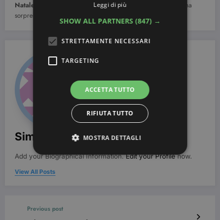
Leggi di più
Natale potresti essere proprio tu!
Hai pensato di fargli una
sorpresa e di raggiungerlo?
SHOW ALL PARTNERS
(847) →
STRETTAMENTE NECESSARI
TARGETING
ACCETTA TUTTO
RIFIUTA TUTTO
Simona Bondi
MOSTRA DETTAGLI
Add your Biographical Information.
Edit your Profile
now.
View All Posts
Strettamente necessari
Targeting
I cookie strettamente necessari consentono le
funzionalità principali del sito web come
Previous post
l'accesso dell'utente e la gestione dell'account. Il
sito web non può essere utilizzato correttamente