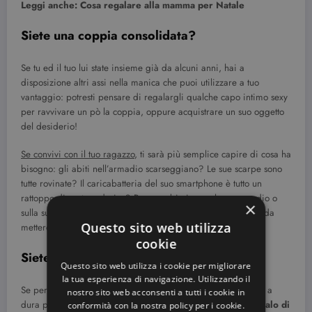
Leggi anche: Cosa regalare alla mamma per Natale
Siete una coppia consolidata?
Se tu ed il tuo lui state insieme già da alcuni anni, hai a
disposizione altri assi nella manica che puoi utilizzare a tuo
vantaggio: potresti pensare di regalargli qualche capo intimo sexy
per ravvivare un pò la coppia, oppure acquistrare un suo oggetto
del desiderio!
Se convivi con il tuo ragazzo
, ti sarà più semplice capire di cosa ha
bisogno: gli abiti nell’armadio scarseggiano? Le sue scarpe sono
tutte rovinate? Il caricabatteria del suo smartphone è tutto un
rattoppo di nastro adesivo? Prova a sbirciare nel suo armadio o
×
sulla sua scrivania: sicuramente troverai un’idea regalo utile da
Questo sito web utilizza
mettere sotto l’albero.
cookie
Siete fidanzati a distanza?
Questo sito web utilizza i cookie per migliorare
la tua esperienza di navigazione. Utilizzando il
Se per motivi di studio (o di lavoro) la vostra coppia è messa a
nostro sito web acconsenti a tutti i cookie in
dura prova da chilometri e chilometri di distanza,
il suo regalo di
conformità con la nostra policy per i cookie.