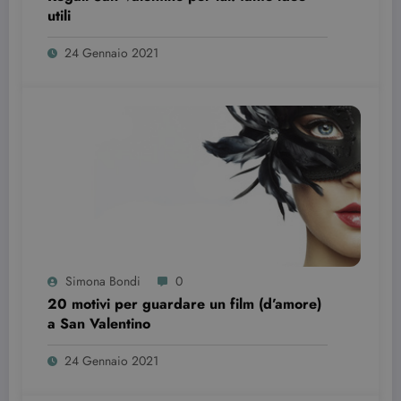
utili
24 Gennaio 2021
Provider /
Nome
Scadenza
Descrizione
Dominio
VISITOR_INFO1_LIVE
6 mesi
Questo
Google LLC
cookie è
.youtube.com
impostato d
Youtube per
tenere tracci
delle
preferenze
dell'utente
per i video di
Youtube
Simona Bondi
0
incorporati
20 motivi per guardare un film (d’amore)
nei siti; può
anche
a San Valentino
determinare
se il visitator
del sito web
24 Gennaio 2021
sta
utilizzando l
nuova o la