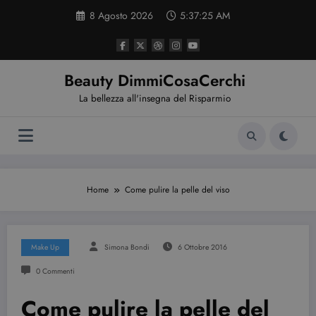
Vai
8 Agosto 2026
5:37:26 AM
al
contenuto
Beauty DimmiCosaCerchi
La bellezza all'insegna del Risparmio
Home
Come pulire la pelle del viso
Make Up
Simona Bondi
6 Ottobre 2016
0 Commenti
Come pulire la pelle del