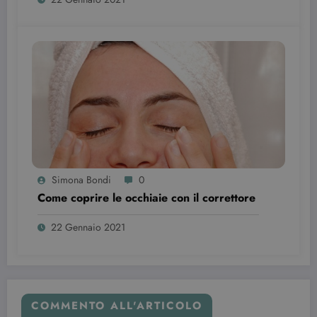
impostato d
Youtube per
tenere tracci
delle
preferenze
dell'utente
per i video di
Youtube
incorporati
nei siti; può
anche
determinare
se il visitator
del sito web
sta
utilizzando l
nuova o la
vecchia
Simona Bondi
0
versione
dell'interfacc
Come coprire le occhiaie con il correttore
di Youtube.
YSC
Sessione
Questo
Google LLC
22 Gennaio 2021
cookie è
.youtube.com
impostato d
YouTube per
tenere tracci
delle
visualizzazio
dei video
incorporati.
COMMENTO ALL'ARTICOLO