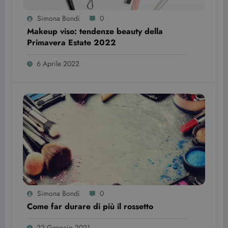
Simona Bondi
0
Makeup viso: tendenze beauty della
Primavera Estate 2022￼￼
wordpress_test_cookie
Sessione
Automattic Inc.
6 Aprile 2022
beauty.dimmicosacerchi.it
Provider /
Simona Bondi
0
Nome
Scadenza
Descrizione
Dominio
Come far durare di più il rossetto
VISITOR_INFO1_LIVE
6 mesi
Questo
Google LLC
cookie è
.youtube.com
22 Gennaio 2021