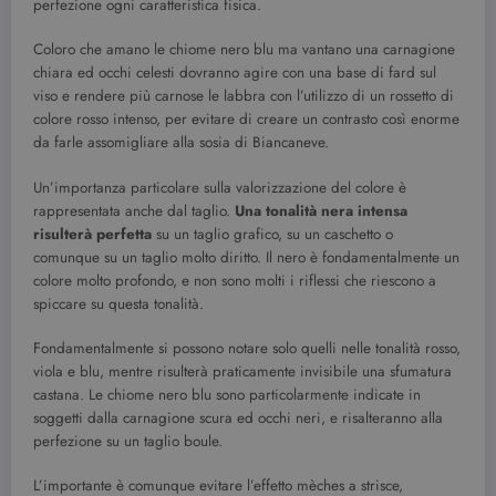
perfezione ogni caratteristica fisica.
Coloro che amano le chiome nero blu ma vantano una carnagione
chiara ed occhi celesti dovranno agire con una base di fard sul
viso e rendere più carnose le labbra con l’utilizzo di un rossetto di
colore rosso intenso, per evitare di creare un contrasto così enorme
da farle assomigliare alla sosia di Biancaneve.
Un’importanza particolare sulla valorizzazione del colore è
rappresentata anche dal taglio.
Una tonalità nera intensa
risulterà perfetta
su un taglio grafico, su un caschetto o
comunque su un taglio molto diritto. Il nero è fondamentalmente un
colore molto profondo, e non sono molti i riflessi che riescono a
spiccare su questa tonalità.
Fondamentalmente si possono notare solo quelli nelle tonalità rosso,
viola e blu, mentre risulterà praticamente invisibile una sfumatura
castana. Le chiome nero blu sono particolarmente indicate in
soggetti dalla carnagione scura ed occhi neri, e risalteranno alla
perfezione su un taglio boule.
L’importante è comunque evitare l’effetto mèches a strisce,