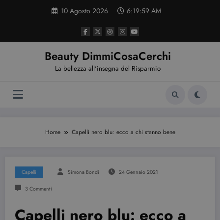
Vai
10 Agosto 2026
6:19:59 AM
al
contenuto
Beauty DimmiCosaCerchi
La bellezza all'insegna del Risparmio
Home
Capelli nero blu: ecco a chi stanno bene
Capelli
Simona Bondi
24 Gennaio 2021
3 Commenti
Capelli nero blu: ecco a