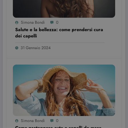
Simona Bondi
0
Salute e la bellezza: come prendersi cura
dei capelli
wordpress_test_cookie
Sessione
Automattic Inc.
31 Gennaio 2024
beauty.dimmicosacerchi.it
Provider /
Simona Bondi
0
Nome
Scadenza
Descrizione
Dominio
Come proteggere cute e capelli da mare,