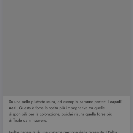
Su una pelle piuttosto scura, ad esempio, saranno perfetti i
capelli
neri
. Questa è forse la scelta più impegnativa tra quelle
disponibili per la colorazione, poiché risulta quella forse più
difficile da rimuovere.
Inoltre necessita di una costante gestione della ricrescita. D’altra